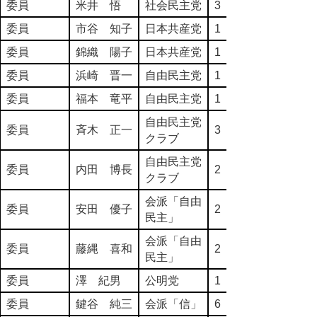
委員
米井 悟
社会民主党
3
委員
市谷 知子
日本共産党
1
委員
錦織 陽子
日本共産党
1
委員
浜崎 晋一
自由民主党
1
委員
福本 竜平
自由民主党
1
自由民主党
委員
斉木 正一
3
クラブ
自由民主党
委員
内田 博長
2
クラブ
会派「自由
委員
安田 優子
2
民主」
会派「自由
委員
藤縄 喜和
2
民主」
委員
澤 紀男
公明党
1
委員
鍵谷 純三
会派「信」
6