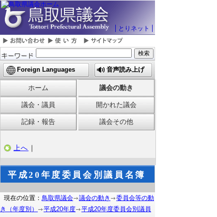
とりネット
Foreign Languages
音声読み上げ
ホーム
議会の動き
議会・議員
開かれた議会
記録・報告
議会その他
上へ
｜
平成20年度委員会別議員名簿
現在の位置：
鳥取県議会
議会の動き
委員会等の動
き（年度別）
平成20年度
平成20年度委員会別議員