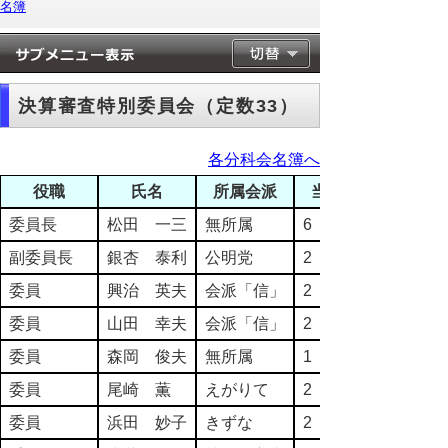
名簿
決算審査特別委員会（定数33）
各分科会名簿へ
役職
氏名
所属会派
当選回数
委員長
松田 一三
無所属
6
副委員長
銀杏 泰利
公明党
2
委員
興治 英夫
会派「信」
2
委員
山田 幸夫
会派「信」
2
委員
森岡 俊夫
無所属
1
委員
尾崎 薫
えがりて
2
委員
浜田 妙子
きずな
2