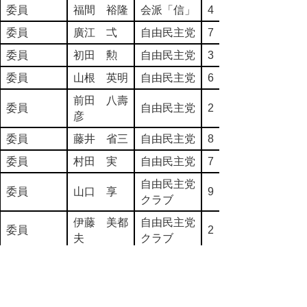
委員
福間 裕隆
会派「信」
4
委員
廣江 弌
自由民主党
7
委員
初田 勲
自由民主党
3
委員
山根 英明
自由民主党
6
前田 八壽
委員
自由民主党
2
彦
委員
藤井 省三
自由民主党
8
委員
村田 実
自由民主党
7
自由民主党
委員
山口 享
9
クラブ
伊藤 美都
自由民主党
委員
2
夫
クラブ
自由民主党
委員
石村 祐輔
3
クラブ
自由民主党
委員
小谷 茂
4