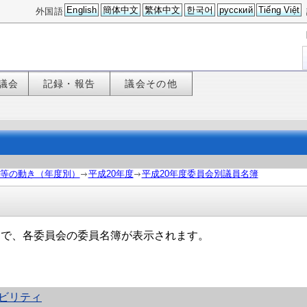
English
簡体中文
繁体中文
한국어
русский
Tiếng Việt
外国語
議会
記録・報告
議会その他
等の動き（年度別）
平成20年度
平成20年度委員会別議員名簿
ジで、各委員会の委員名簿が表示されます。
ビリティ