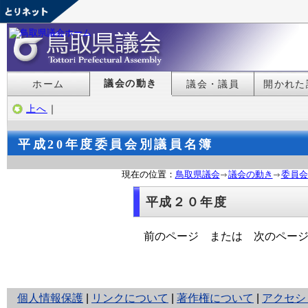
議会の動き
ホーム
議会・議員
開かれた
上へ
｜
平成20年度委員会別議員名簿
現在の位置：
鳥取県議会
議会の動き
委員会
平成２０年度
前のページ または 次のペー
と
個人情報保護
|
リンクについて
|
著作権について
|
アクセシ