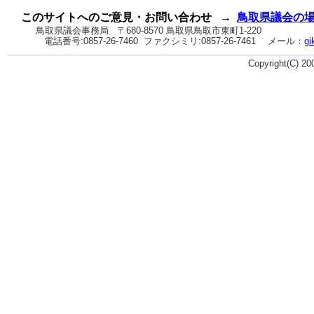
り
ネ
このサイトへのご意見・お問い合わせ
→
鳥取県議会の
ッ
鳥取県議会事務局
〒680-8570 鳥取県鳥取市東町1-220
電話番号:
0857-26-7460
ファクシミリ:0857-26-7461
メール：
gi
ト
へ
Copyright(C) 2
の