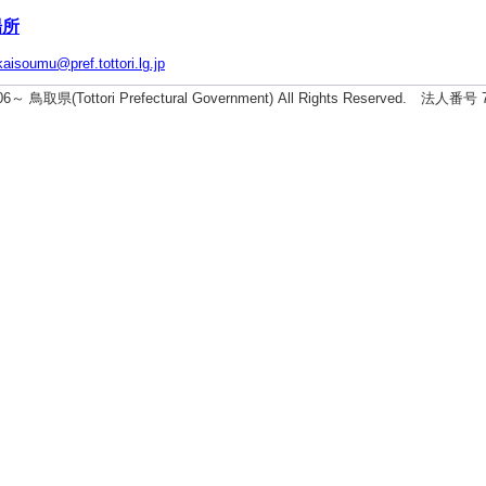
場所
kaisoumu@pref.tottori.lg.jp
006～ 鳥取県(Tottori Prefectural Government) All Rights Reserved. 法人番号