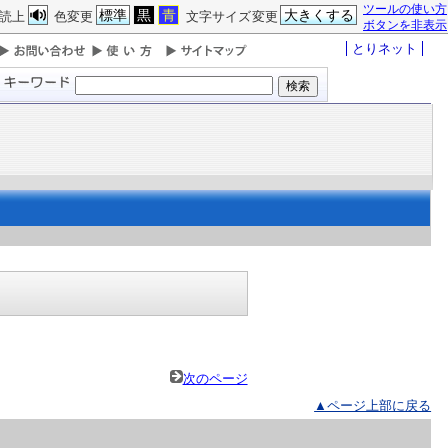
ツールの使い方
標準
黒
青
大きくする
読上
色変更
文字サイズ変更
ボタンを非表示
とりネット
次のページ
▲ページ上部に戻る