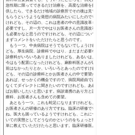
急性期に限ってできるだけ治療を、高度な治療を提
供したら、できるだけ地域の診療所でその後は見て
もらうというような発想の病院みたいにしたのです
けれども、その辺の、これは患者の中の意識改革も
必要ですし、片一方でやはりお医者さんの意識改革
も必要かなと思うのですけれども、その辺について
まずコメントをいただけたらと思うのです。
もう一つ、中央病院はそうでもないでしょうけれ
ども、厚生病院、診療科でやはり、まだまだ必要な
診療科がいろいろありましたけれども、あるいは、
今はもう配置になったけれども、麻酔科医さんが以
前はなかったりとか、いろいろとあったのですけれ
ども、その辺の診療科とかお医者さんの中で要望が
あれば、せっかくの機会ですので、病院局経由では
なくてダイレクトに聞きたいのですけれども、あれ
ばお願いしたいと思います。病診連携のあり方と診
療科、お医者さんも含めての要望。
あともう一つ、これも蛇足になりますけれども、
お医者さんの研修のあり方ですね。臨床の研修です
ね。医大も困っているようですけれども、これにつ
いての実態としてどうなのかというのをちょっと簡
単に教えていただけたらと思います。臨床研修医。