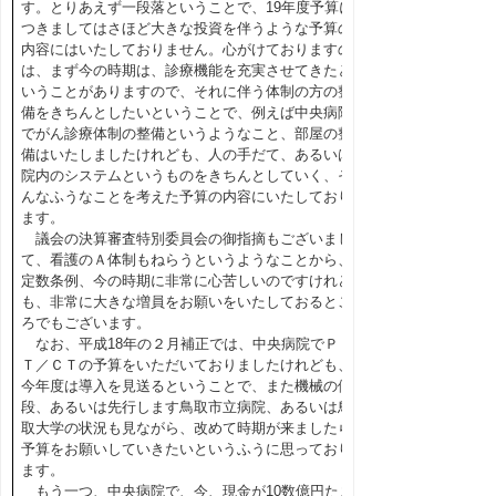
す。とりあえず一段落ということで、19年度予算に
つきましてはさほど大きな投資を伴うような予算の
内容にはいたしておりません。心がけておりますの
は、まず今の時期は、診療機能を充実させてきたと
いうことがありますので、それに伴う体制の方の整
備をきちんとしたいということで、例えば中央病院
でがん診療体制の整備というようなこと、部屋の整
備はいたしましたけれども、人の手だて、あるいは
院内のシステムというものをきちんとしていく、そ
んなふうなことを考えた予算の内容にいたしており
ます。
議会の決算審査特別委員会の御指摘もございまし
て、看護のＡ体制もねらうというようなことから、
定数条例、今の時期に非常に心苦しいのですけれど
も、非常に大きな増員をお願いをいたしておるとこ
ろでもございます。
なお、平成18年の２月補正では、中央病院でＰＥ
Ｔ／ＣＴの予算をいただいておりましたけれども、
今年度は導入を見送るということで、また機械の値
段、あるいは先行します鳥取市立病院、あるいは鳥
取大学の状況も見ながら、改めて時期が来ましたら
予算をお願いしていきたいというふうに思っており
ます。
もう一つ、中央病院で、今、現金が10数億円たま