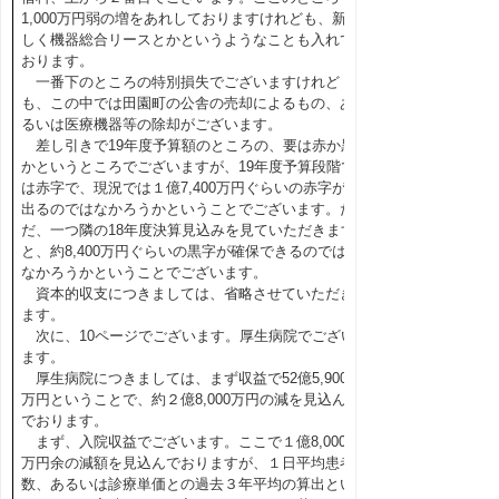
1,000万円弱の増をあれしておりますけれども、新
しく機器総合リースとかというようなことも入れて
おります。
一番下のところの特別損失でございますけれど
も、この中では田園町の公舎の売却によるもの、あ
るいは医療機器等の除却がございます。
差し引きで19年度予算額のところの、要は赤か黒
かというところでございますが、19年度予算段階で
は赤字で、現況では１億7,400万円ぐらいの赤字が
出るのではなかろうかということでございます。た
だ、一つ隣の18年度決算見込みを見ていただきます
と、約8,400万円ぐらいの黒字が確保できるのでは
なかろうかということでございます。
資本的収支につきましては、省略させていただき
ます。
次に、10ページでございます。厚生病院でござい
ます。
厚生病院につきましては、まず収益で52億5,900
万円ということで、約２億8,000万円の減を見込ん
でおります。
まず、入院収益でございます。ここで１億8,000
万円余の減額を見込んでおりますが、１日平均患者
数、あるいは診療単価との過去３年平均の算出とい