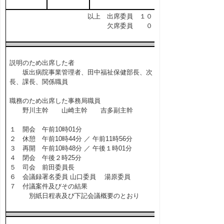
以上 出席委員 １０ 名
欠席委員 ０ 名
説明のため出席した者
坂出病院事業管理者、田中福祉保健部長、次
長、課長、関係職員
職務のため出席した事務局職員
野川主幹 山崎主幹 吉多副主幹
１ 開会 午前10時01分
２ 休憩 午前10時44分 ／ 午前11時56分
３ 再開 午前10時48分 ／ 午後１時01分
４ 閉会 午後２時25分
５ 司会 前田委員長
６ 会議録署名委員 山口委員 湯原委員
７ 付議案件及びその結果
別紙日程表及び下記会議概要のとおり