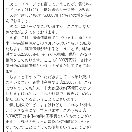
次に、８ページでも言っていましたが、賃借料が
ございますけれども、機器総合リース等、内視鏡リ
ース等で新しいもので6,000万円ぐらいの増を見込
んでおります。
次に、12ページでございますが、ここでかなり大
きな増がふえてきております。
まず１点目、減価償却費でございます。新しい外
来・中央診療棟がこの４月いっぱいぐらいで完成い
たします。減価償却が始まるということで、建物の
減で１億2,300万円、それから機械、備品、かなり
整備をしております。ここで8,300万円弱、合計２
億円強の減価償却というものが新たに出てきており
ます。
ちょっと下がっていただきまして、医業外費用で
ございますが、企業債利息で１億1,200万円、これ
につきましても外来・中央診療棟約55億円かかって
おりますけれども、これの利息で１億円以上の金が
新たに出てくるということでございます。
特別損失でございますけれども、これも４億円と
いう大きな金になっております。このうち１億
8,000万円は本体の解体工事費というものでござい
ますし、残りの分は古い建物の特別償却といいます
か、つぶすことによっての償却ということでござい