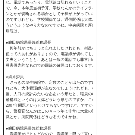
ね。電話であったり、電話線は切れるということ
で、今、本年度当初予算、学校なんかのライフライ
ンとかが切断される場合として予算が上がっている
のですけれども、学校関係では。通信関係は大体ど
ういうふうなやり方なのですかね。中央病院と厚生
病院は。
●嶋田病院局長兼総務課長
何年前かはちょっと忘れましたけれども、衛星を
使ってのあれがありますので、電話線が切れても大
丈夫ということと、あとは一般の電話でも非常用の
災害優先的なものでの回線の確保はしております。
○湯原委員
さっきの厚生病院で、定数のことが出たのですけ
れども、大体看護師が主なのでしょうけれども、相
当、人口の統計みたいなああいう形だと、職員の年
齢構成というのは大体どういう形なのですか。この
2007年問題というわけでもないですけど。ですか
ら、警察官なんかはこの４～５年で非常に大量の退
職とか。病院関係はどうなるのですかね。
●嶋田病院局長兼総務課長
看護師がほとんどなので、看護師に限って言いま