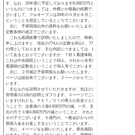
す。なお、20年度に予定しております9,000万円と
いうものにつきましては、外構とか植栽の経費でご
ざいまして、フルオープンは20年の５月か６月ごろ
ということを想定しているところでございます。
次に、予算関係以外の資料をお願いいたします。
定数条例の改正でございます。
これも政調政審で説明いたしましたので、簡単に
申し上げますと、現在の774人の定数を851人、77人
の増としております。主な内訳につきましては、書
いてあるとおりでございますが、７対１看護体制、
これは中央病院ということで26人、それから非常勤
看護師の定数化ということで36人等でございます。
次に、２月補正予算関係をお願いいたします。１
ページは総括表でございます。２ページからでござ
います。
主なものを説明させていただきますが、先ほどの
管理者の口頭の説明とダブります。３ページでござ
いますけれども、ＰＥＴ／ＣＴの導入の見送りとい
うことで、企業債の３億4,600万円の減、一方、支
出の方で３億4,800万円の減ということと、それと
その下でございます、５億円の、一般会計からの長
期借入金をお返しするということでございます。
次に、４ページをお願いいたします。厚生病院に
つきましては、主なものといたしまして、退職給与