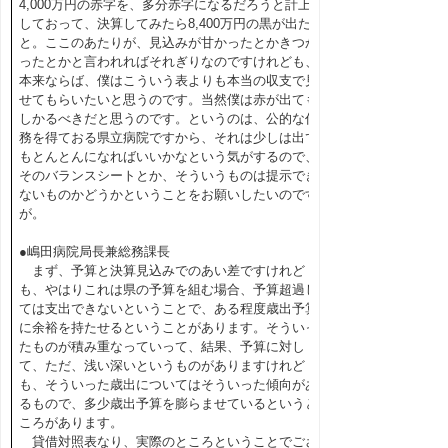
4,000万円の赤字を、多分赤字になるだろうと計上
しておって、決算してみたら8,400万円の黒が出た
と。ここのあたりが、見込みが甘かったとかきつか
ったとかと言われればそれぎりなのですけれども、
本来ならば、僕はこういう表よりも本当の収支で見
せてもらいたいと思うのです。当然僕は赤が出ても
しかるべきだと思うのです。というのは、公的な任
務を得ておる県立病院ですから、それは少しは出て
もとんとんになればいいかなという気がするので、
そのバランスシートとか、そういうものは提示でき
ないものかどうかということをお願いしたいのです
が。
●嶋田病院局長兼総務課長
まず、予算と決算見込みでのあい差ですけれど
も、やはりこれは県の予算を組む場合、予算超過し
ては支出できないということで、ある程度歳出予算
に余裕を持たせるということがあります。そういっ
たものが積み重なっていって、結果、予算に対し
て、ただ、浅い深いというものがありますけれど
も、そういった歳出についてはそういった傾向があ
るもので、多少歳出予算を膨らませているというと
ころがあります。
貸借対照表なり、実際のところということでござ