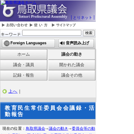
とりネット
Foreign Languages
音声読み上げ
ホーム
議会の動き
議会・議員
開かれた議会
記録・報告
議会その他
上へ
｜
教育民生常任委員会会議録・活
動報告
現在の位置：
鳥取県議会
議会の動き
委員会等の動