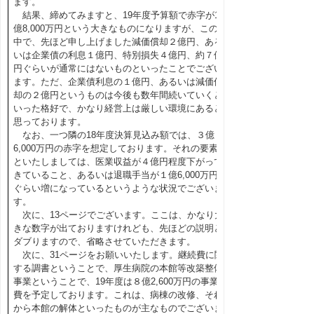
ます。
結果、締めてみますと、19年度予算額で赤字が10
億8,000万円という大きなものになりますが、この
中で、先ほど申し上げました減価償却２億円、ある
いは企業債の利息１億円、特別損失４億円、約７億
円ぐらいが通常にはないものといったことでござい
ます。ただ、企業債利息の１億円、あるいは減価償
却の２億円というものは今後も数年間続いていくと
いった格好で、かなり経営上は厳しい環境にあると
思っております。
なお、一つ隣の18年度決算見込み額では、３億
6,000万円の赤字を想定しております。それの要素
といたしましては、医業収益が４億円程度下がって
きていること、あるいは退職手当が１億6,000万円
ぐらい増になっているというような状況でございま
す。
次に、13ページでございます。ここは、かなり大
きな数字が出ておりますけれども、先ほどの説明と
ダブりますので、省略させていただきます。
次に、31ページをお願いいたします。継続費に関
する調書ということで、厚生病院の本館等改築整備
事業ということで、19年度は８億2,600万円の事業
費を予定しております。これは、病棟の改修、それ
から本館の解体といったものが主なものでございま