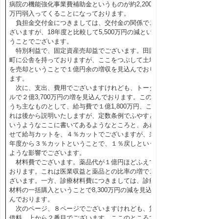
病院の機能強化事業費補助金というものが約2,200
万円弱入ってくることになっております。
負担金交付金につきましては、交付金の関係でご
ざいますが、18年度と比較して5,500万円の減とい
うことでございます。
特別利益で、固定資産売却益でございます。田園
町に公舎を持っておりますが、ここをつぶして土地
を売却ということで１億円余の増収を見込んでおり
ます。
次に、支出、費用でございますけれども、トータ
ルで２億3,700万円の増を見込んでおります。この
うち主なものとして、給与費で１億1,800万円、こ
れは後から説明いたしますが、定数条例でふやすと
いうようなここに書いてあるようなところと、あわ
せて給与カットを、４％カットでございますが、来
年度から３％カットということで、１％戻しという
ような影響でございます。
材料費でございます。薬品代が１億円ほどふえて
おります。これは医業収益と薬品との比率の増でご
ざいます。一方、診療材料費につきましては、診療
材料の一括購入ということで8,300万円の減を見込
んでおります。
次のページ、８ページでございますけれども、賃
借料、上から２番目でございます。ここのところで