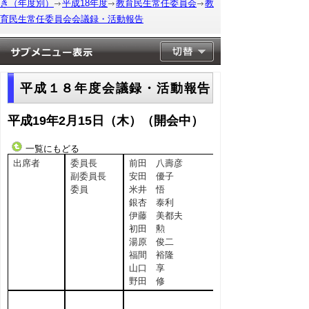
き（年度別）
平成18年度
教育民生常任委員会
教
育民生常任委員会会議録・活動報告
平成１８年度会議録・活動報告
平成19年2月15日（木）（開会中）
一覧にもどる
出席者
委員長
前田 八壽彦
副委員長
安田 優子
委員
米井 悟
銀杏 泰利
伊藤 美都夫
初田 勲
湯原 俊二
福間 裕隆
山口 享
野田 修