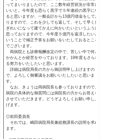
ってまいりましたので、ここ数年経営状況が非常に
いいと。今年度も恐らく黒字で５年連続の黒字にな
ると思いますが、一般会計から13億円借金をしてお
りますので、これを少しでも返して、そして早く身
ぎれいになって建てかえに向かいたいというふうに
思っておりますので、今年度５億円を返済したいと
いうことで補正予算をお願いをいたしておるところ
でございます。
両病院とも診療報酬改定の中で、苦しい中で何と
かかんとか経営をやっております。19年度もさらな
る努力をいたしたいと思います。
詳細は病院局長の方から御説明申し上げますの
で、よろしく御審議をお願いいたしたいと思いま
す。
なお、きょうは両病院長も参っておりますので、
病院の具体的な御質問には病院長の方からお答えを
させていただきます。どうぞよろしくお願い申し上
げます。
◎前田委員長
それでは、嶋田病院局長兼総務課長の説明を求め
ます。