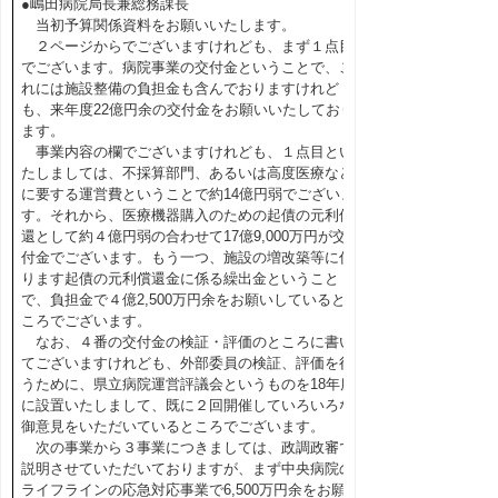
●嶋田病院局長兼総務課長
当初予算関係資料をお願いいたします。
２ページからでございますけれども、まず１点目
でございます。病院事業の交付金ということで、こ
れには施設整備の負担金も含んでおりますけれど
も、来年度22億円余の交付金をお願いいたしており
ます。
事業内容の欄でございますけれども、１点目とい
たしましては、不採算部門、あるいは高度医療など
に要する運営費ということで約14億円弱でございま
す。それから、医療機器購入のための起債の元利償
還として約４億円弱の合わせて17億9,000万円が交
付金でございます。もう一つ、施設の増改築等に係
ります起債の元利償還金に係る繰出金ということ
で、負担金で４億2,500万円余をお願いしていると
ころでございます。
なお、４番の交付金の検証・評価のところに書い
てございますけれども、外部委員の検証、評価を行
うために、県立病院運営評議会というものを18年度
に設置いたしまして、既に２回開催していろいろな
御意見をいただいているところでございます。
次の事業から３事業につきましては、政調政審で
説明させていただいておりますが、まず中央病院の
ライフラインの応急対応事業で6,500万円余をお願