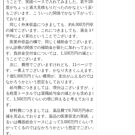
うことで、実績ベースで入れてみました。若干18年
度がちょっと過大見積もりだったのかなという反省
もございます。こういった関係でかなり下がってき
ております。
同じく外来収益につきましても、約6,000万円弱
の減でございます。これにつきましても、過去３年
平均により算出ということでございます。
医業外収益の欄で、同じく補助金でございます。
がん診療の関係での補助金が新たに加わっておりま
す。負担金交付金については、1,100万円の減とい
うことでございます。
次に、費用でございますけれども、11ページで
す。一番上でございます。かなり大きくふえます。
７億5,000万円ぐらい費用が、支出がふえるのでは
なかろうかという想定をしております。
給与費につきましては、増分はございますが、あ
る程度トータルでは退職給与金の減とかも含めまし
て、1,500万円ぐらいの増に抑えると考えておりま
す。
材料費につきましては、薬品費で9,700万円余の
減を見込んでおります。薬品の医業収支の実績、あ
るいは機器総合リースによって3,000万円ぐらい下
がってくるのではなかろうかという想定でございま
す。