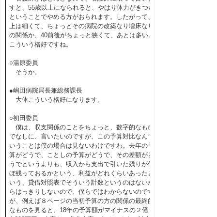
すと、55歳以上になられると、やはり体力がきつい
ということでやめる方がおられます。したがって、
上は細くて、ちょっとその病院の改築なり増床なり
の関係か、40前後がちょっと狭くて、あとは多い。
こういう格好ですね。
○湯原委員
そうか。
●嶋田病院局長兼総務課長
大体こういう格好になります。
○初田委員
僕は、収支関係のことをちょっと、数字的なもの
でなしに、言いたいのですが、この予算対比なんて
いうことは僕の場合は見ないわけですわ。去年の予
算がどうで、ことしの予算がどうで、その差額がど
うでというよりも、収入から支出で引いた残りが何
ぼ残っておるかという、利益がどれくらいあったと
いう、貸借対照表でそういう計数というのはないか
らはっきりしないので、僕らではわからないのです
が、例えば８ページの当初予算の方の関係の最終的
なものを見ると、18年の予算額がマイナスの２億