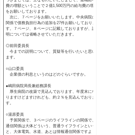
費の増額ということで２億1,500万円の給与費の増
をお願いしております。
次に、７ページをお願いいたします。中央病院の
関係で債務負担行為の追加を27件お願いしておりま
す。７ページ、８ページに記載しておりますが、説
明については省略させていただきます。
◎前田委員長
今までの説明について、質疑等を行いたいと思い
ます。
○山口委員
企業債の利息というのはどのぐらいですか。
●嶋田病院局長兼総務課長
厚生病院の改築で見込んでおります、年度末にな
りますけどますけれども、約２％を見込んでおりま
す。
○湯原委員
予算関係で、３ページのライフラインの関係で、
通信関係は大体どういう、普通ライフラインという
と、大体電気、水道、あとは情報通信関係ですよ