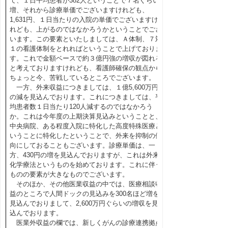
て、１日平均患者が382人ということで７名ぐらい
増、それから診療単価でございますけれども、
1,631円、１日当たりの入院の単価でございますけ
れども、上がるのではなかろうかということでござ
います。この要素といたしましては、Ａ体制、７対
１の看護体制をとれればということで上げておりま
す。これで金額ベースで約３億円強の増収が図れる
と考えておりますけれども、看護師確保の観点から
ちょっと今、苦戦しているところでございます。
一方、外来収益につきましては、１億5,600万円
の減を見込んでおります。これにつきましては、平
均患者数１日当たり120人減するのではなかろう
か。これは今年度の上期決算見込みということと、
中央病院、ある程度入院に特化した高度特殊医療と
いうことに特化したということで、外来を抑制の傾
向にしておることもございます。診療単価は、一
方、430円の増を見込んでおりますが、これは外来
化学療法というものを始めております。これに伴う
ものの要素が大きなものでございます。
そのほか、その他医業収益の中では、医療相談収
益のところで人間ドックの見込みを300名ほど増を
見込んでおりまして、2,600万円ぐらいの増収を見
込んでおります。
医業外収益の欄では、新しくがんの診療連携拠点