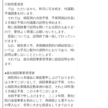
◎前田委員長
では、ただいまから、昨日に引き続き、付議案の
予備調査を行います。
それでは、病院局の当初予算、予算関係以外及び
２月補正予算の付議案の説明を求めます。
既に政調政審で説明を聞いておる部分もあります
ので、要領よく簡潔にお願いをいたします。
質疑については、説明終了後一括して行っていた
だきます。
なお、報告第２号、長期継続契約の締結状況につ
いては、お手元に配付の資料のとおりであり、特に
説明は要しないことといたします。
それでは、坂出病院事業管理者に総括説明を求め
ます。
●坂出病院事業管理者
病院局から本議会に御提案申し上げておりますの
は３本でございまして、病院事業会計予算、それか
ら病院局企業職員定数条例の改正、それと18年度の
２月補正予算、この３本でございます。
当初予算で申し上げますと、ここ２年間、厚生病
院の改築事業を初めとして、両病院とも電子カルテ
の導入など、非常に大きな投資をしてきておりま