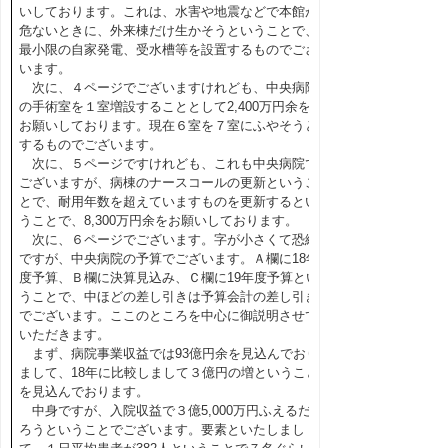
いしております。これは、水害や地震などで本館が
危ないときに、外来棟だけ生かそうということで、
最小限の自家発電、受水槽等を設置するものでござ
います。
次に、４ページでございますけれども、中央病院
の手術室を１室増設することとして2,400万円余を
お願いしております。現在６室を７室にふやそうと
するものでございます。
次に、５ページですけれども、これも中央病院で
ございますが、病棟のナースコールの更新というこ
とで、耐用年数を超えていますものを更新するとい
うことで、8,300万円余をお願いしております。
次に、６ページでございます。字が小さくて恐縮
ですが、中央病院の予算でございます。Ａ欄に18年
度予算、Ｂ欄に決算見込み、Ｃ欄に19年度予算とい
うことで、中ほどの差し引きは予算会計の差し引き
でございます。ここのところを中心に御説明させて
いただきます。
まず、病院事業収益では93億円余を見込んでおり
まして、18年に比較しまして３億円の増ということ
を見込んでおります。
中身ですが、入院収益で３億5,000万円ふえるだ
ろうということでございます。要素といたしまし