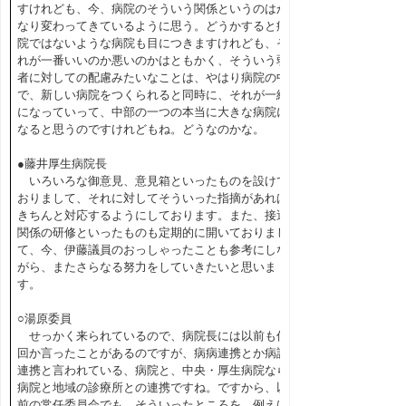
すけれども、今、病院のそういう関係というのはか
なり変わってきているように思う。どうかすると病
院ではないような病院も目につきますけれども、そ
れが一番いいのか悪いのかはともかく、そういう弱
者に対しての配慮みたいなことは、やはり病院の中
で、新しい病院をつくられると同時に、それが一緒
になっていって、中部の一つの本当に大きな病院に
なると思うのですけれどもね。どうなのかな。
●藤井厚生病院長
いろいろな御意見、意見箱といったものを設けて
おりまして、それに対してそういった指摘があれば
きちんと対応するようにしております。また、接遇
関係の研修といったものも定期的に開いておりまし
て、今、伊藤議員のおっしゃったことも参考にしな
がら、またさらなる努力をしていきたいと思いま
す。
○湯原委員
せっかく来られているので、病院長には以前も何
回か言ったことがあるのですが、病病連携とか病診
連携と言われている、病院と、中央・厚生病院なら
病院と地域の診療所との連携ですね。ですから、以
前の常任委員会でも、そういったところを、例えば