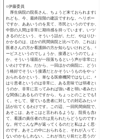
○伊藤委員
厚生病院の院長さん、ちょうど来ておられますけ
れども、今、最終段階の建設ですわな。ヘリポート
ですか、ああいうのを見て、市民というのですか、
中部の人間は非常に期待感を持っています。いつで
きるのだという、そういう話が。ただ、やはりひっ
かかるのは、ほかの民間病院と比べての、これはお
医者さんの方か看護師の方か知らないけれども、サ
ービスというのでしょうか、接遇というのでしょう
か、そういう場面が一段落ちるという声が非常に多
いわけですわ。だから、一回ほかの病院に、どうい
う格好でそういう接遇だとかそういうものをやって
おられるかという、単なる医療機関ではなしに、や
はり患者というのは非常に、ある意味では弱者とい
うのか、非常に言ってみれば強い者と弱い者みたい
な関係にあるものですから、ちょっとのことでも響
く。そして、寝ている患者に対しての対応みたいな
話が出てくるわけです。この辺、一回民間病院で、
あそこは、あそこはと言われるような、院長も含め
て、看護の責任者の方は見られたらどうなのですか
な。何でこんな声が返ってくるのだと私はよく思う
のです。あそこの中におられると、それが入ってこ
ないのかもしれない、これが当たり前だと思うので