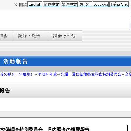
English
簡体中文
繁体中文
한국어
русский
Tiếng Việt
外国語
議会
記録・報告
議会その他
・活動報告
等の動き（年度別）
平成18年度
交通・通信基盤整備調査特別委員会
交
報告
盤整備調査特別委員会 県内調査の概要報告