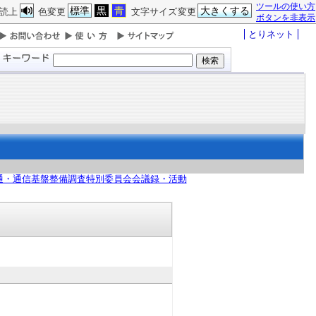
ツールの使い方
標準
黒
青
大きくする
読上
色変更
文字サイズ変更
ボタンを非表示
とりネット
通・通信基盤整備調査特別委員会会議録・活動