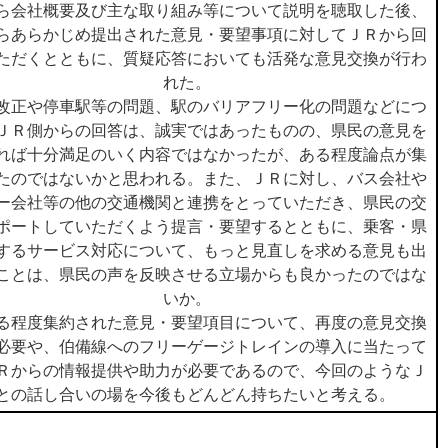
ら会社概要及び主な取り組み等について説明を聴取した後、
らあらかじめ提出された意見・要望事項に対してＪＲから回
ただくとともに、質疑応答においても活発な意見交換が行わ
れた。
改正や停車駅等の問題、駅のバリアフリー化の問題などにつ
ＪＲ側からの回答は、誠実ではあったものの、県民の意見を
れば十分満足のいく内容ではなかったが、ある程度論点が集
たのではないかと思われる。また、ＪＲに対し、バス会社や
ー会社等の他の交通機関と連携をとっていただき、県民の交
ポートしていただくよう提言・要望するとともに、乗客・県
するサービス対応について、もっと見直しを求める意見も出
ことは、県民の声を反映させる立場からも良かったのではな
いか。
る程度集約された意見・要望項目について、再度の意見交換
必要や、伯備線へのフリーゲージトレインの導入に当たって
Ｒからの情報提供や助力が必要であるので、今回のようなＪ
との話し合いの場を今後もどんどん持ちたいと考える。