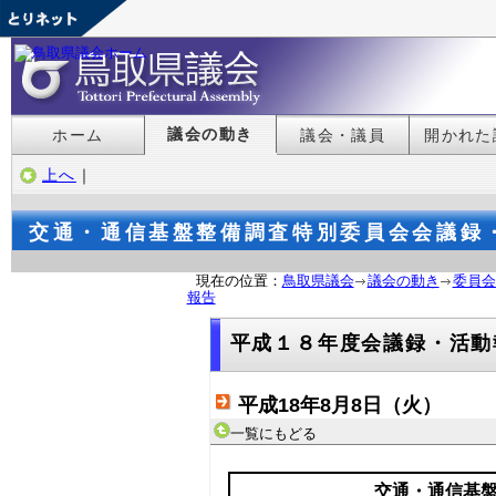
議会の動き
ホーム
議会・議員
開かれた
上へ
｜
交通・通信基盤整備調査特別委員会会議録
現在の位置：
鳥取県議会
議会の動き
委員会
報告
平成１８年度会議録・活動
平成18年8月8日（火）
一覧にもどる
交通・通信基