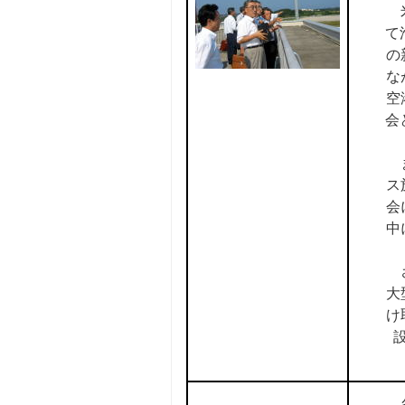
米
て
の
な
空
会
ま
ス
会
中
さ
大
け
各