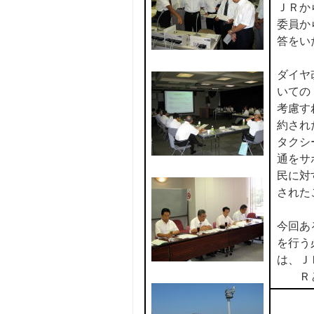
ＪＲか
委員か
答をい
ダイヤ
いての
考慮す
約され
タクシ
通をサ
民に対
された
今回あ
を行う
は、Ｊ
Ｒ