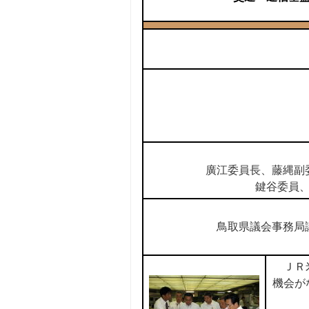
廣江委員長、藤縄副委
鍵谷委員、福
鳥取県議会事務局議
ＪＲ米
機会が