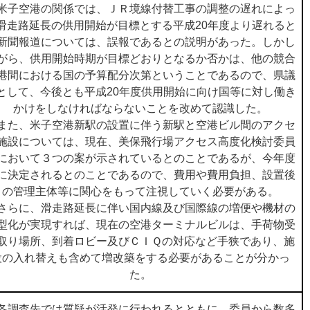
子空港の関係では、ＪＲ境線付替工事の調整の遅れによっ
滑走路延長の供用開始が目標とする平成20年度より遅れると
新聞報道については、誤報であるとの説明があった。しかし
がら、供用開始時期が目標どおりとなるか否かは、他の競合
港間における国の予算配分次第ということであるので、県議
として、今後とも平成20年度供用開始に向け国等に対し働き
かけをしなければならないことを改めて認識した。
た、米子空港新駅の設置に伴う新駅と空港ビル間のアクセ
施設については、現在、美保飛行場アクセス高度化検討委員
において３つの案が示されているとのことであるが、今年度
に決定されるとのことであるので、費用や費用負担、設置後
の管理主体等に関心をもって注視していく必要がある。
らに、滑走路延長に伴い国内線及び国際線の増便や機材の
型化が実現すれば、現在の空港ターミナルビルは、手荷物受
取り場所、到着ロビー及びＣＩＱの対応など手狭であり、施
設の入れ替えも含めて増改築をする必要があることが分かっ
た。
調査先では質疑が活発に行われるとともに、委員から数多