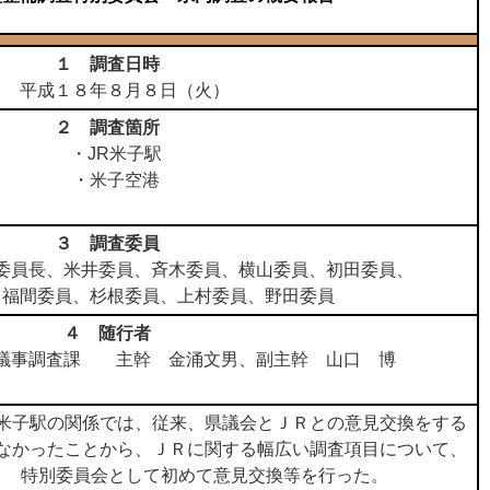
１ 調査日時
平成１８年８月８日（火）
２ 調査箇所
・JR米子駅
・米子空港
３ 調査委員
員長、米井委員、斉木委員、横山委員、初田委員、
間委員、杉根委員、上村委員、野田委員
４ 随行者
事調査課 主幹 金涌文男、副主幹 山口 博
子駅の関係では、従来、県議会とＪＲとの意見交換をする
なかったことから、ＪＲに関する幅広い調査項目について、
特別委員会として初めて意見交換等を行った。