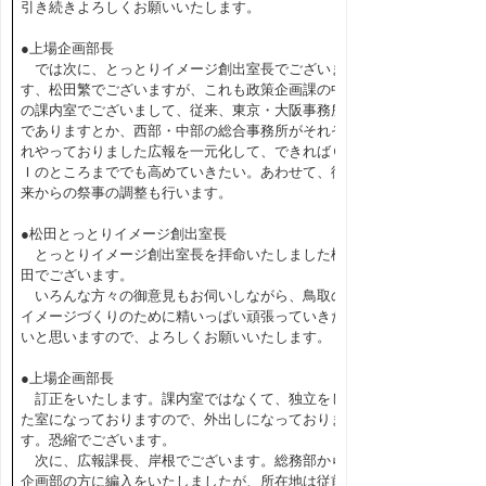
引き続きよろしくお願いいたします。
●上場企画部長
では次に、とっとりイメージ創出室長でございま
す、松田繁でございますが、これも政策企画課の中
の課内室でございまして、従来、東京・大阪事務所
でありますとか、西部・中部の総合事務所がそれぞ
れやっておりました広報を一元化して、できればＣ
Ｉのところまででも高めていきたい。あわせて、従
来からの祭事の調整も行います。
●松田とっとりイメージ創出室長
とっとりイメージ創出室長を拝命いたしました松
田でございます。
いろんな方々の御意見もお伺いしながら、鳥取の
イメージづくりのために精いっぱい頑張っていきた
いと思いますので、よろしくお願いいたします。
●上場企画部長
訂正をいたします。課内室ではなくて、独立をし
た室になっておりますので、外出しになっておりま
す。恐縮でございます。
次に、広報課長、岸根でございます。総務部から
企画部の方に編入をいたしましたが、所在地は従前