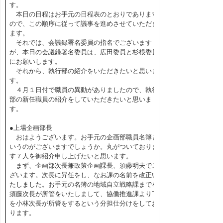
す。
本日の日程はお手元の日程表のとおりであります
ので、この順序に従って議事を進めさせていただき
ます。
それでは、会議録署名委員の指名でございます
が、本日の会議録署名委員は、広田委員と杉根委員
にお願いします。
それから、執行部の紹介をいただきたいと思いま
す。
４月１日付で職員の異動がありましたので、執行
部の新任職員の紹介をしていただきたいと思いま
す。
●上場企画部長
おはようございます。お手元の企画部職員名簿と
いうのがございますでしょうか。丸がついておりま
す７人を御紹介申し上げたいと思います。
まず、企画部次長兼政策企画課長、須藤明夫でご
ざいます。次長に昇任をし、なお課の名前を改正い
たしました。お手元の名簿の地域自立戦略課までを
須藤次長が所管をいたしまして、協働推進課より下
を小林次長が所管をするという分担仕分けをしてお
ります。