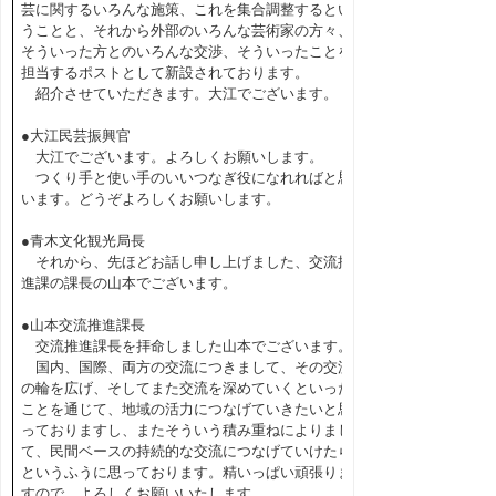
芸に関するいろんな施策、これを集合調整するとい
うことと、それから外部のいろんな芸術家の方々、
そういった方とのいろんな交渉、そういったことを
担当するポストとして新設されております。
紹介させていただきます。大江でございます。
●大江民芸振興官
大江でございます。よろしくお願いします。
つくり手と使い手のいいつなぎ役になれればと思
います。どうぞよろしくお願いします。
●青木文化観光局長
それから、先ほどお話し申し上げました、交流推
進課の課長の山本でございます。
●山本交流推進課長
交流推進課長を拝命しました山本でございます。
国内、国際、両方の交流につきまして、その交流
の輪を広げ、そしてまた交流を深めていくといった
ことを通じて、地域の活力につなげていきたいと思
っておりますし、またそういう積み重ねによりまし
て、民間ベースの持続的な交流につなげていけたら
というふうに思っております。精いっぱい頑張りま
すので、よろしくお願いいたします。