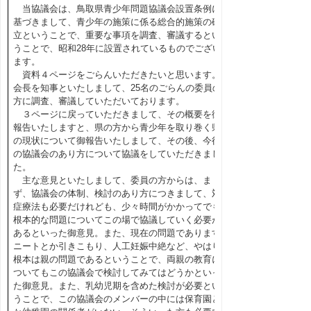
当協議会は、鳥取県青少年問題協議会設置条例に
基づきまして、青少年の施策に係る総合的施策の確
立ということで、重要な事項を調査、審議するとい
うことで、昭和28年に設置されているものでござい
ます。
資料４ページをごらんいただきたいと思います。
会長を知事といたしまして、25名のごらんの委員の
方に調査、審議していただいております。
３ページに戻っていただきまして、その概要を御
報告いたしますと、県の方から青少年を取り巻く県
の現状について御報告いたしまして、その後、今後
の協議会のあり方について協議をしていただきまし
た。
主な意見といたしまして、委員の方からは、ま
ず、協議会の体制、検討のあり方につきまして、対
症療法も必要だけれども、少々時間がかかってでも
根本的な問題についてこの場で協議していく必要が
あるといった御意見。また、現在の問題であります
ニートとか引きこもり、人工妊娠中絶など、やはり
根本は親の問題であるということで、両親の教育に
ついてもこの協議会で検討してみてはどうかといっ
た御意見。また、乳幼児期を含めた検討が必要とい
うことで、この協議会のメンバーの中には保育園と