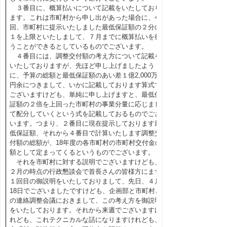
３番目に、概算払いについて記載をいたしており
ます。これは市町村から申し出があった場合に、今
回、市町村に提示いたしました最低保証額の２分の
１を上限といたしまして、７月までに概算払いを行
うことができるとしているものでございます。
４番目には、調整交付額の考え方について記載を
いたしておりますが、先ほど申し上げましたよう
に、予算の総額と最低保証額のあい差１億2,000万
円余につきまして、いかに記載しております算式で
ございますけども、単純に申し上げますと、最低保
証額の２倍を上回った市町村の事業分量に応じまし
て配分していくという式を記載しておるものでござ
います。つまり、２番目に現在提示しております最
低保証額、それから４番目で計算いたします調整交
付額の総額が、18年度の各市町村の市町村交付金の
額として定まってくるというものでございます。
それを市町村に対する説明でございますけども、
２月の時点の行政懇談会で首長さんの皆様方にまず
１回目の御説明をいたしておりまして、先日、４月
18日でございましたですけども、企画部と市町村と
の連絡調整会議におきまして、この考え方を御説明
をいたしております。それから来週でございますけ
れども、これテクニカルな話になりますけれども、