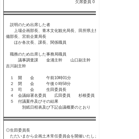
欠席委員 0 名
説明のため出席した者
上場企画部長、青木文化観光局長、田所県土整
備部長、宮前企業局長
ほか各次長、課長、関係職員
職務のため出席した事務局職員
議事調査課 金涌主幹 山口副主幹
吉川副主幹
１ 開 会 午前10時01分
２ 閉 会 午後０時58分
３ 司 会 生田委員長
４ 会議録署名委員 広田委員 杉根委員
５ 付議案件及びその結果
別紙日程表及び下記会議概要のとおり
◎生田委員長
ただいまから企画土木常任委員会を開催いたしま