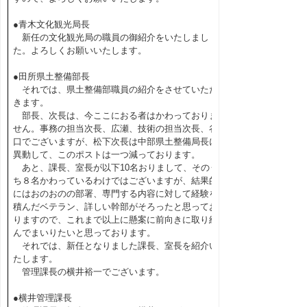
●青木文化観光局長
新任の文化観光局の職員の御紹介をいたしまし
た。よろしくお願いいたします。
●田所県土整備部長
それでは、県土整備部職員の紹介をさせていただ
きます。
部長、次長は、今ここにおる者はかわっておりま
せん。事務の担当次長、広瀬、技術の担当次長、谷
口でございますが、松下次長は中部県土整備局長に
異動して、このポストは一つ減っております。
あと、課長、室長が以下10名おりまして、そのう
ち８名かわっているわけではございますが、結果的
にはおのおのの部署、専門する内容に対して経験を
積んだベテラン、詳しい幹部がそろったと思ってお
りますので、これまで以上に懸案に前向きに取り組
んでまいりたいと思っております。
それでは、新任となりました課長、室長を紹介い
たします。
管理課長の横井裕一でございます。
●横井管理課長