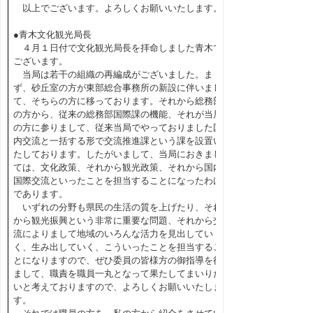
以上でございます。よろしくお願いいたします。
●青木文化観光局長
４月１日付で文化観光局長を拝命しました青木で
ございます。
当局は若干の組織の再編成がございました。ま
ず、砂丘室の方が東部総合事務所の新設に伴いまし
て、そちらの方に移っております。それから総務部
の方から、従来の総務部国際課の機能、それが当局
の方に参りまして、従来当局でやっておりました国
内交流と一括する形で交流推進課という課を設置い
たしております。したがいまして、当局におきまし
ては、文化政策、それから観光政策、それから国内
国際交流といったことを担当することになったわけ
であります。
いずれの分野も県民の生活の質を上げたり、それ
から観光振興という非常に重要な問題、それから交
流によりまして地域のいろんな活力を見出してい
く、生み出していく、こういったことを担当するこ
とになりますので、ぜひ委員の皆様方の御指導を得
まして、職責を職員一丸となって果たしてまいりた
いと考えておりますので、よろしくお願いいたしま
す。