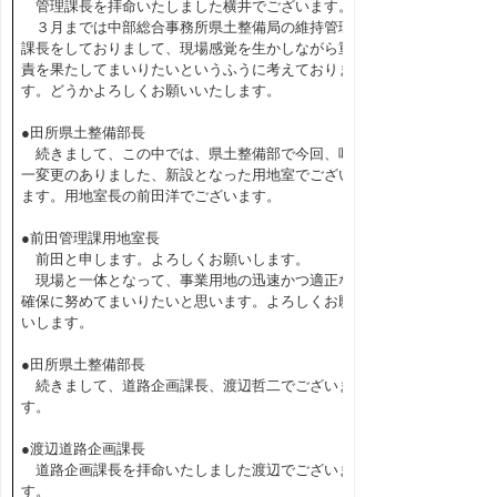
管理課長を拝命いたしました横井でございます。
３月までは中部総合事務所県土整備局の維持管理
課長をしておりまして、現場感覚を生かしながら重
責を果たしてまいりたいというふうに考えておりま
す。どうかよろしくお願いいたします。
●田所県土整備部長
続きまして、この中では、県土整備部で今回、唯
一変更のありました、新設となった用地室でござい
ます。用地室長の前田洋でございます。
●前田管理課用地室長
前田と申します。よろしくお願いします。
現場と一体となって、事業用地の迅速かつ適正な
確保に努めてまいりたいと思います。よろしくお願
いします。
●田所県土整備部長
続きまして、道路企画課長、渡辺哲二でございま
す。
●渡辺道路企画課長
道路企画課長を拝命いたしました渡辺でございま
す。