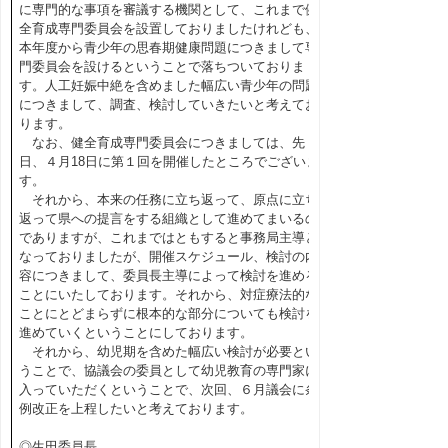
に専門的な事項を審議する機関として、これまで健
全育成専門委員会を設置しておりましたけれども、
本年度から青少年の思春期健康問題につきまして専
門委員会を設けるということで落ちついておりま
す。人工妊娠中絶を含めました幅広い青少年の問題
につきまして、調査、検討していきたいと考えてお
ります。
なお、健全育成専門委員会につきましては、先
日、４月18日に第１回を開催したところでございま
す。
それから、本来の任務に立ち返って、原点に立ち
返って県への提言をする組織として進めてまいるの
でありますが、これまではともすると事務局主導と
なっておりましたが、開催スケジュール、検討の内
容につきまして、委員長主導によって検討を進める
ことにいたしております。それから、対症療法的な
ことにとどまらずに根本的な部分についても検討を
進めていくということにしております。
それから、幼児期を含めた幅広い検討が必要とい
うことで、協議会の委員として幼児教育の専門家に
入っていただくということで、次回、６月議会に条
例改正を上程したいと考えております。
◎生田委員長