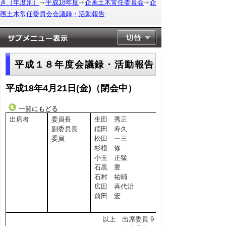
き（年度別）
平成18年度
企画土木常任委員会
企
画土木常任委員会会議録・活動報告
平成１８年度会議録・活動報告
平成18年4月21日(金)（閉会中）
一覧にもどる
出席者
委員長
生田 秀正
副委員長
稲田 寿久
委員
松田 一三
杉根 修
小玉 正猛
石黒 豊
石村 祐輔
広田 喜代治
前田 宏
以上 出席委員 9 名