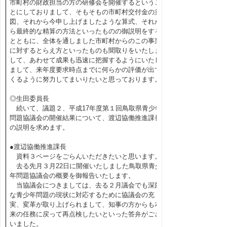
市町村の財政担当の方の研修会を開催するというこ
とにしておりまして、そもそもの市町村交付金の意
図、それから今申し上げましたような算式、それか
ら最終的な精算の方法といったものの御説明をする
とともに、全体を通しました市町村からのこの事業
に対するとらえ方といったものも聞取りをいたしま
して、あわせて成果も迅速に把握するようにいたし
まして、来年度要求時点までに何らかの評価が出て
くるように努力してまいりたいと思っております。
◎生田委員長
続いて、議題２、平成17年度第１回鳥取県青少年
問題協議会の開催結果について、渡辺協働推進課長
の説明を求めます。
●渡辺協働推進課長
資料３ページをごらんいただきたいと思います。
去る先月３月22日に開催いたしました鳥取県青少
年問題協議会の概要を御報告いたします。
当協議会につきましては、去る２月議会でも深刻
な青少年問題の現状に対応するために協議会の充
実、変革が取り上げられまして、知事の方からも本
来の任務に戻って再点検したいといった答弁がござ
いました。