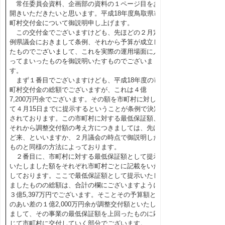
常任委員会資料、企画部の資料の１ページ目をお
開きいただきたいと思います。平成18年度鳥取県市
町村交付金について御説明申し上げます。
この交付金でございますけども、先ほどの２月定
例県議会におきまして条例、それから予算が成立し
たものでございまして、これを実際の運用場面に入
ってまいったものを御説明いたすものでございま
す。
まず１番目でございますけども、平成18年度の市
町村交付金の総額でございますが、これは４億
7,200万円余でございます。その額を市町村に対し
て４月15日までに提示するということが条例で決定
されております。この市町村に対する最低保証額、
それから調整交付額の考え方につきましては、先ほ
ど来、といいますか、２月議会の時点で御説明した
ものと同様の方法によっております。
２番目に、市町村に対する最低保証額として提示
いたしました額をそれぞれ市町村ごとに記載をいた
しております。ここで最低保証額として提示いたし
ましたものの総額は、合計の欄にございますように
３億5,397万円でございます。そことその予算額と
のあい差の１億2,000万円余が調整交付額といたし
まして、その事業の最低保証額を上回ったものに応
じて市町村に交付していく部分でございます。