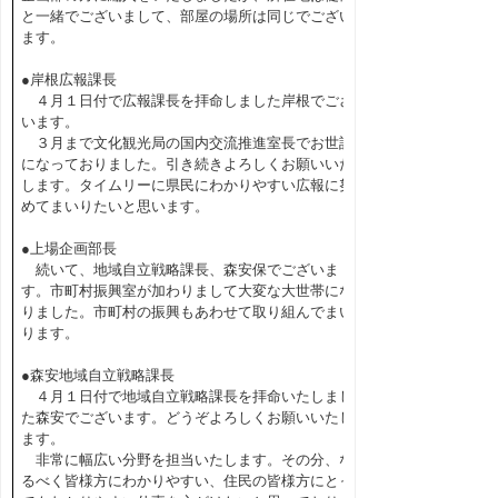
と一緒でございまして、部屋の場所は同じでござい
ます。
●岸根広報課長
４月１日付で広報課長を拝命しました岸根でござ
います。
３月まで文化観光局の国内交流推進室長でお世話
になっておりました。引き続きよろしくお願いいた
します。タイムリーに県民にわかりやすい広報に努
めてまいりたいと思います。
●上場企画部長
続いて、地域自立戦略課長、森安保でございま
す。市町村振興室が加わりまして大変な大世帯にな
りました。市町村の振興もあわせて取り組んでまい
ります。
●森安地域自立戦略課長
４月１日付で地域自立戦略課長を拝命いたしまし
た森安でございます。どうぞよろしくお願いいたし
ます。
非常に幅広い分野を担当いたします。その分、な
るべく皆様方にわかりやすい、住民の皆様方にとっ