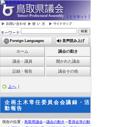
とりネット
Foreign Languages
音声読み上げ
ホーム
議会の動き
議会・議員
開かれた議会
記録・報告
議会その他
上へ
｜
企画土木常任委員会会議録・活
動報告
現在の位置：
鳥取県議会
議会の動き
委員会等の動