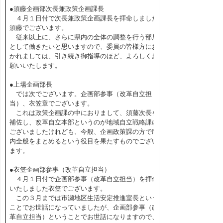
●須藤企画部次長兼政策企画課長
４月１日付で次長兼政策企画課長を拝命しました
須藤でございます。
従来以上に、さらに県内の全体の調整を行う部局
として働きたいと思いますので、委員の皆様方にお
かれましては、引き続き御指導のほど、よろしくお
願いいたします。
●上場企画部長
では次でございます。企画部参事（改革自立担
当）、衣笠章でございます。
これは政策企画課の中におりまして、須藤次長を
補佐し、改革自立本部というのが地域自立戦略課に
ございましたけれども、今般、企画政策課の方で庁
内全般をまとめるという役目を果たすものでござい
ます。
●衣笠企画部参事（改革自立担当）
４月１日付で企画部参事（改革自立担当）を拝命
いたしました衣笠でございます。
この３月までは市瀬地区生活安定推進室長という
ことでお世話になっていましたが、企画部参事（改
革自立担当）ということでお世話になりますので、