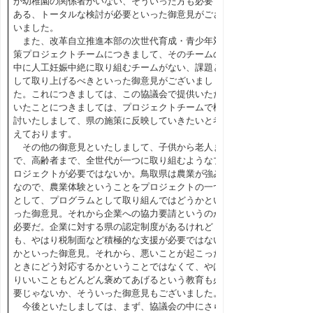
か幼稚園の関係者がいない、そういった方も必要で
ある、トータルな検討が必要といった御意見がござ
いました。
また、改革自立推進本部の次世代育成・青少年対
策プロジェクトチームにつきまして、そのチームの
中に人工妊娠中絶に取り組むチームがない、課題と
して取り上げるべきといった御意見がございまし
た。これにつきましては、この協議会で提供いただ
いたことにつきましては、プロジェクトチームで検
討いたしまして、県の施策に反映していきたいと考
えております。
その他の御意見といたしまして、子供から老人ま
で、高齢者まで、全世代が一つに取り組むようなプ
ロジェクトが必要ではないか。鳥取県は農業が強み
なので、農業体験ということをプロジェクトの一つ
として、プログラムとして取り組んではどうかとい
った御意見。それから企業への協力要請というのが
必要だ。企業に対する県の認定制度があるけれど
も、やはり税制面など積極的な支援が必要ではない
かといった御意見。それから、悪いことが起こった
ときにどう対応するかということではなくて、やは
りいいこともどんどん褒めてあげるという教育も必
要じゃないか、そういった御意見もございました。
今後といたしましては、まず、協議会の中にさら