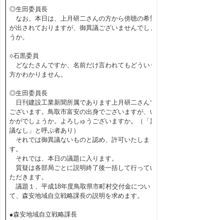
◎生田委員長
なお、本日は、上月研二さんの方から傍聴の希望
が出されておりますが、御異議ございませんでしょ
うか。
○石黒委員
どなたさんですか、名前だけ言われてもどういう
方かわかりません。
◎生田委員長
日刊建設工業新聞所属であります上月研二さんで
ございます。鳥取市富安の出身でございますが、い
かがでしょうか。よろしゅうございますか。（「異
議なし」と呼ぶ者あり）
それでは御異議ないものと認め、許可いたしま
す。
それでは、本日の議題に入ります。
質疑は各部局ごとに説明終了後一括して行ってい
ただきます。
議題１、平成18年度鳥取県市町村交付金につい
て、森安地域自立戦略課長の説明を求めます。
●森安地域自立戦略課長