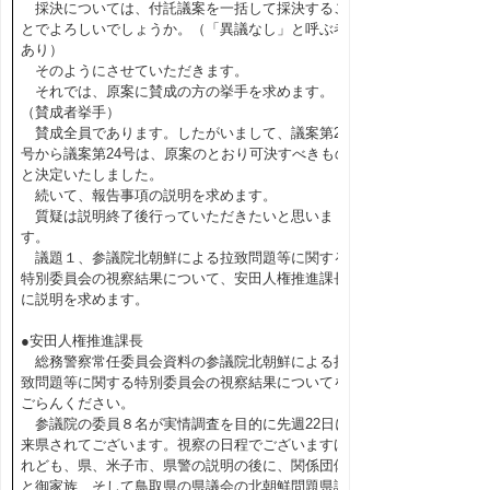
採決については、付託議案を一括して採決するこ
とでよろしいでしょうか。（「異議なし」と呼ぶ者
あり）
そのようにさせていただきます。
それでは、原案に賛成の方の挙手を求めます。
（賛成者挙手）
賛成全員であります。したがいまして、議案第21
号から議案第24号は、原案のとおり可決すべきもの
と決定いたしました。
続いて、報告事項の説明を求めます。
質疑は説明終了後行っていただきたいと思いま
す。
議題１、参議院北朝鮮による拉致問題等に関する
特別委員会の視察結果について、安田人権推進課長
に説明を求めます。
●安田人権推進課長
総務警察常任委員会資料の参議院北朝鮮による拉
致問題等に関する特別委員会の視察結果についてを
ごらんください。
参議院の委員８名が実情調査を目的に先週22日に
来県されてございます。視察の日程でございますけ
れども、県、米子市、県警の説明の後に、関係団体
と御家族、そして鳥取県の県議会の北朝鮮問題県議