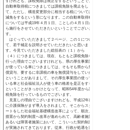
すけれども、課税免除は廃止をするということで、
自動車取得税につきましては課税免除を廃止をし
て、ただし、構造変更部分に相当する税については
減免をするという形になります。この自動車取得税
については平成19年４月１日、ことしの４月１日か
ら施行をさせていただきたいということでございま
す。
はぐっていただきまして２ページ、この１につい
て、若干補足を説明させていただきたいと思いま
す。今見ていただきました総括表の（１）から
（４）につきましては、現在、もともと課税免除を
行った理由でございますけれども、県の厚生事業団
が使っている車につきましては、そもそも県から無
償貸与、要するに非課税の車を無償貸与をしていた
ということがありまして、その厚生事業団の使って
いる車と社会福祉法人が使う車の格差を是正をする
ということがきっかけとなって、昭和54年度から課
税免除を行っているものでございます。
見直しの理由でございますけれども、平成12年度
に介護保険がまず導入をされまして、そこからスタ
ートをした社会福祉基礎構造改革によって、順次、
措置から契約制度へ改革が進められて、高齢者施策
あるいは障害者施策において、こういった契約制度
が実施されてきております。従来、行政が処遇を決