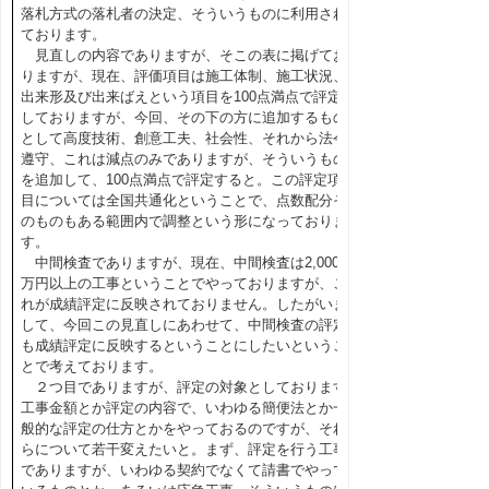
落札方式の落札者の決定、そういうものに利用され
ております。
見直しの内容でありますが、そこの表に掲げてお
りますが、現在、評価項目は施工体制、施工状況、
出来形及び出来ばえという項目を100点満点で評定
しておりますが、今回、その下の方に追加するもの
として高度技術、創意工夫、社会性、それから法令
遵守、これは減点のみでありますが、そういうもの
を追加して、100点満点で評定すると。この評定項
目については全国共通化ということで、点数配分そ
のものもある範囲内で調整という形になっておりま
す。
中間検査でありますが、現在、中間検査は2,000
万円以上の工事ということでやっておりますが、こ
れが成績評定に反映されておりません。したがいま
して、今回この見直しにあわせて、中間検査の評定
も成績評定に反映するということにしたいというこ
とで考えております。
２つ目でありますが、評定の対象としております
工事金額とか評定の内容で、いわゆる簡便法とか一
般的な評定の仕方とかをやっておるのですが、それ
らについて若干変えたいと。まず、評定を行う工事
でありますが、いわゆる契約でなくて請書でやって