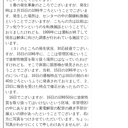
１番の発生事象のところでございますが、発生日
時は２月15日の10時半ごろということでございま
す。発生した場所は、センターの中の製錬転換施設
ということでございますが、こちらの方は以前は六
フッ化ウランというのを転換施設ということでして
おりましたけれども、1999年には運転が終了して、
現在は解体に向けた調査が行われている施設でござ
います。
（３）のところの発生状況、対応経過でございま
すが、15日の10時半に、ここは管理区域ということ
で放射性物質を取り扱う場所にはなっていたわけで
すけれども、そこで床面に固形物が発見されたとい
うことでございます。当初、15日の10時半というも
のについては、16日の通報時点では16日の朝の８時
40分ごろというふうに発表されておりまして、２月
23日に報告を受けた時点で修正があったものでござ
います。
16日でございますが、16日の10時50分に放射性物
質を取り扱ってはいけないという区域、非管理区域
の中にありますフッ素電解室の配管の継ぎ手部分で
漏えいの跡があったということでございます。右の
方に写真をつけさせていただいています。ちょっと
写真がわかりにくくて申しわけありませんが、上の