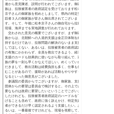
連から意見陳述、説明が行われてございます。御家
族は、拉致被害者の政府認定を受けております松本
京子さんの御家族を初めとしまして、県内の特定失
踪者３人の御家族が皆さん御出席されてございま
す。そして、午後に松本京子さんの御自宅から拉致
現場、海岸までを実地調査が行われております。
交わされた意見の概要でございますが、まず御家
族からは、北朝鮮への人道的支援は金正日体制を維
持するだけであり、拉致問題の解決のないまま支援
してほしくない、あるいは、拉致被害者の政府認定
の有無にかかわらず、全員を救出できるよう、経済
支援のカードも効果的に使いながら取り組んで、家
族の夢を一刻も早くかなえてほしい。めくっていた
だきまして、救出活動は経費負担も多く、仕事も休
むことがあるので、援助があれば活動もやりやすく
なるといった御意見がございました。
参議院の委員からでございますが、御家族、支援
団体からの要望は委員会で検討すると。その上で必
要なものは政府に要望したいということでございま
したけれども、拉致被害者政府認定のハードルを下
げることも含めて、政府に強く訴えかけ、特定失踪
者ができるだけ早く認定されるよう支援したい。あ
るいは、一番最後ですけれども、現場を視察して、