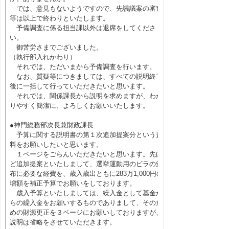
では、意見もないようですので、先議議案の審査
等は以上で終わりといたします。
予備調査に係る担当課以外は退席をしてくださ
い。
御苦労さまでございました。
（執行部入れかわり）
それでは、ただいまから予備調査を行います。
なお、質疑等につきましては、すべての説明終了
後に一括して行っていただきたいと思います。
それでは、関係課長から説明を求めますが、わか
りやすく簡潔に、よろしくお願いいたします。
●神門総務部次長兼財政課長
予算に関する説明書の第１次追加提案分という資
料をお願いしたいと思います。
１ページをごらんいただきたいと思います。先ほ
ど追加提案といたしまして、選挙運動用のビラの頒
布に必要な経費を、歳入歳出ともに283万1,000円の
増額を補正予算でお願いをしております。
歳入予算といたしましては、繰入金として基金か
らの繰入金をお願いするものでありまして、そのた
めの財源更正を３ページにお願いしておりますが、
説明は省略をさせていただきます。