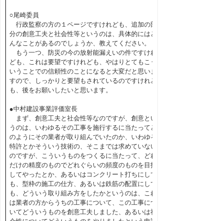
○尾崎委員
行政監察の方の１ページですけれども、追加の部
分の創意工夫と社会性等というのは、具体的にはど
んなことがあるのでしょうか、教えてください。
もう一つ、防災の今の放射能漏えいの件ですけれ
ども、これは要望ですけれども、やはりとてもこう
いうことでの信頼性のことになると大変だと思いま
すので、しっかりと要望もされているのですけれど
も、後をお願いしたいと思います。
●中村建設事業評価室長
まず、創意工夫と社会性等なのですが、創意とい
うのは、いわゆるその工事を施行するに当たってど
のようにその業者が取り組んでいたのか、いわゆる
特許とかそういう技術の、そこまでは求めていない
のですが、こういうものをつくるに当たって、どれ
だけの精度のものでどれぐらいの頻度のものを目指
してやったとか、あるいはコンクリート打ちにして
も、型枠の施工の仕方、あるいは鉄筋の配置にして
も、どういう取り組み方をしたかというのは、これ
は業者の方からうちの工事について、この工事につ
いてどういうものを創意工夫しました、あるいは社