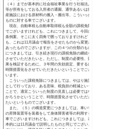
（４）までが基本的に社会福祉事業を行う社福法人
等が所有をしておる入所者の通園、通学あるいは授
産施設における原材料の搬入・搬出等、こういった
ものに対する車でございます。
現在、自動車税も自動車取得税も全額の課税免除
でございますけれども、これにつきまして、今回の
条例案、そこに太く四角で囲っておりますけれど
も、これは11月議会で報告をさせたものから変更が
あったものでございますが、この４つの分類のもの
につきましては、引き続き現行の課税免除の継続を
させていただきたいと。ただし、制度の必要性、効
果を検証するために、３年間の失効規定、要するに
時限措置化をさせていただきたいということでござ
います。
こういった課税免除につきましては、やはり施策
として行っており、ある意味、税負担の軽減という
ことで、適宜こういった制度の見直しは必要ではな
かろうかということで、時限措置化させていただき
たいというものでございます。
また、（５）の構造変更につきましては、車いす
の昇降装置等を装着をして身体障害者等の利用する
車でございますけれども、これにつきましては、基
本的には11月議会で説明したものと同じでございま