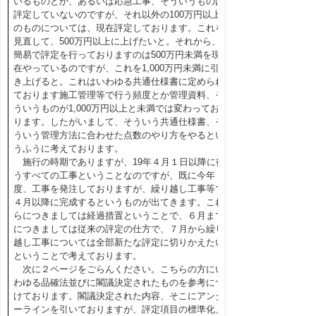
いるものとか、あるいは応急工事、そういうものは
評定していないのですが、それ以外の100万円以上
のものについては、現在評定しております。これを
見直して、500万円以上に上げたいと。それから、
簡易で評定を行っておりますのは500万円未満を現
在やっているのですが、これを1,000万円未満に引
き上げると。これはいわゆる共通仕様書に定められ
ております施工管理等で行う頻度とか管理資料、そ
ういうものが1,000万円以上と未満では変わってお
ります。したがいまして、そういう共通仕様書、そ
ういう管理方法に合わせた点数のやり方をやるとい
うふうに考えております。
施行の時期でありますが、19年４月１日以降に行
うすべての工事ということなのですが、既に今年
度、工事を発注しておりますが、繰り越し工事等で
４月以降に完成するというものが出てきます。これ
らにつきましては経過措置ということで、６月まで
につきましては従来の評定の仕方で、７月から繰り
越し工事については全部新たな評定に切りかえたい
ということで考えております。
次に２ページをごらんください。こちらの方にい
わゆる品確法並びに閣議決定されたものを参考につ
けております。閣議決定された内容、そこにアンダ
ーラインを引いておりますが、評定項目の標準化、