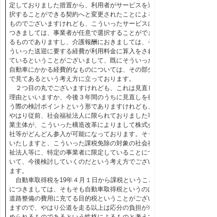
定しておりました措置から、利用者がサービスを選
択することができる契約へと変更されたことによる
ものでございますけれども、こういったサービスに
つきましては、事業者が任意で選択することができ
るものでありますし、介護報酬におきましては、そ
ういった送迎に要する経費が利用料金に算入をされ
ているということがございまして、既にそういった
自動車にかかる経費的なものについては、その部分
で見てあるという考え方に立っております。
２つ目の丸でございますけれども、これは見直し
理由といいますか、今後３年間のうちに見直しを行
う際の検討ポイントという形でありますけれども、
やはり従前、社会福祉法人に限られておりました事
業主体が、こういった構造改革によりまして株式会
社等がどんどん参入が可能になっております。そう
いたしますと、こういった課税免除の対象の社会福
祉法人等に、特定の事業者に限定していることにつ
いて、今後検討していくのだという考え方でござい
ます。
自動車取得税を19年４月１日から課税ということ
につきましては、そもそも自動車取得税というのは
道路整備の費用に充てる目的税ということがござい
ますので、やはり公道を走る以上は応分の負担が求
められるものであるという性格によるものと考えて