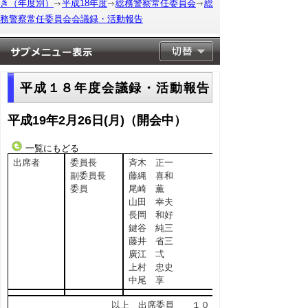
き（年度別）
平成18年度
総務警察常任委員会
総
務警察常任委員会会議録・活動報告
平成１８年度会議録・活動報告
平成19年2月26日(月)（開会中）
一覧にもどる
出席者
委員長
斉木 正一
副委員長
藤縄 喜和
委員
尾崎 薫
山田 幸夫
長岡 和好
鍵谷 純三
藤井 省三
廣江 弌
上村 忠史
中尾 享
以上 出席委員 １０ 名