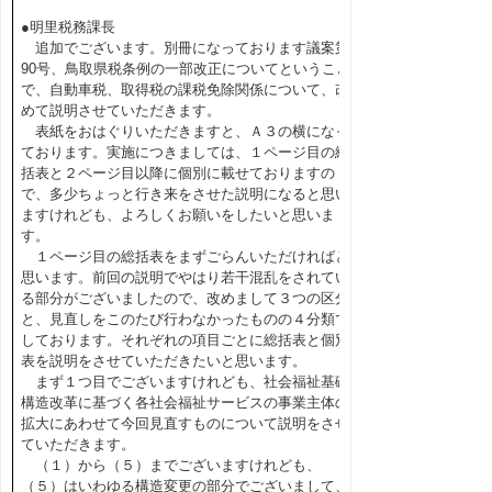
●明里税務課長
追加でございます。別冊になっております議案第
90号、鳥取県税条例の一部改正についてということ
で、自動車税、取得税の課税免除関係について、改
めて説明させていただきます。
表紙をおはぐりいただきますと、Ａ３の横になっ
ております。実施につきましては、１ページ目の総
括表と２ページ目以降に個別に載せておりますの
で、多少ちょっと行き来をさせた説明になると思い
ますけれども、よろしくお願いをしたいと思いま
す。
１ページ目の総括表をまずごらんいただければと
思います。前回の説明でやはり若干混乱をされてい
る部分がございましたので、改めまして３つの区分
と、見直しをこのたび行わなかったものの４分類で
しております。それぞれの項目ごとに総括表と個別
表を説明をさせていただきたいと思います。
まず１つ目でございますけれども、社会福祉基礎
構造改革に基づく各社会福祉サービスの事業主体の
拡大にあわせて今回見直すものについて説明をさせ
ていただきます。
（１）から（５）までございますけれども、
（５）はいわゆる構造変更の部分でございまして、