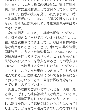
おります。ちなみに税収の66.5％は、実は市町村
税、市町村に道路財源として交付をしております。
それで、他県の状況を見ていただきますと、特に
自動車取得税についてはむしろ課税免除をしておら
ない、要するに課税をしている都道府県が実は多う
ございます。
次の総括表１の（５）、構造の部分でございま
す。引き続き２ページでございますけれども、現
在、構造変更車につきましては、やはり身体障害者
等が利用されるということで、車いすの昇降装置、
固定装置、こういった特殊装備をした車については
課税免除を行ってきております。これもそもそもは
民間で福祉タクシーを導入をすると、その導入促進
のためにこの制度はスタートしたものでございます
けれども、こういった車両につきまして、社会福祉
法人であるとか医療法人等についてもお持ちになっ
ておられるということで、同様に課税免除を行って
きているものでございます。
見直しの理由でございますけれども、現在、先ほ
ど申し上げました社会福祉法人が利用している車、
それから構造変更をしている車ということで、いず
れも制度を適用して課税免除ということになってお
りまして、どちらでも適用できていたのですけれど