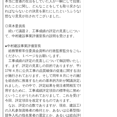
本当に普通の生活をしていた人が一瞬にして拉致さ
れたことに関し、どんなことをしても取り戻さなけ
ればならないとの決意を新たにしたというふうな感
想なり意見が出されてございました。
◎斉木委員長
続いて議題２、工事成績の評定の見直しについ
て、中村建設事業評価室長の説明を受けます。
●中村建設事業評価室長
総務警察常任委員会資料の行政監察監分をごらん
ください。１ページをお願いします。
工事成績の評定の見直しについて御説明いたしま
す。まず、評定の見直しの目的でありますが、平成
17年４月に公共工事の品質確保の促進に関する法律
が施行されております。そして同年８月にその施策
を総合的に推進するための基本的方針が閣議決定さ
れました。その中で、評定結果を発注者間相互で利
用するために、工事成績評定項目の標準化に努める
ということがうたわれておりまして、これを受けて
今回、評定項目を改定するものであります。
なお、評定の点数でありますが、現在、建設工事
の入札参加資格者の格付とか、あるいは公募型指名
競争入札の指名業者の選定とか、あるいは総合評価