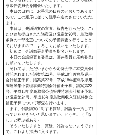
察常任委員会を開会いたします。
本日の日程は、お手元の日程のとおりであります
ので、この順序に従って議事を進めさせていただき
ます。
本日は、先議議案の審査、報告を行った後、この
たび追加提出された議案及び議案第90号、鳥取県税
条例の一部改正についての予備調査を行うこととし
ておりますので、よろしくお願いをいたします。
初めに、会議録署名委員を指名いたします。
本日の会議録署名委員は、藤井委員と尾崎委員に
お願いをいたします。
それでは、ただいまから今定例会中に本委員会に
付託されました議案第21号、平成18年度鳥取県一般
会計補正予算、議案第22号、平成18年度鳥取県用品
調達等集中管理事業特別会計補正予算、議案第23
号、平成18年度鳥取県公債管理特別会計補正予算及
び議案第24号、平成18年度鳥取県収入証紙特別会計
補正予算について審査を行います。
まず、付託議案に対する質疑、討論を一括して行
っていただきたいと思いますが、どうぞ。（「な
し」と呼ぶ者あり）
そういたしますと、質疑、討論もないようですの
で、これより採決に入ります。