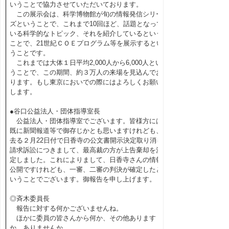
いうことで協力させていただいております。
この展示会は、科学博物館が旬の情報発信シリー
ズということで、これまで10回ほど、話題となって
いる科学的なトピック、それを紹介しているという
ことで、21世紀ＣＯＥプログラム等を展示するとい
うことです。
これまでは大体１日平均2,000人から6,000人とい
うことで、この期間、約３万人の来場を見込んでお
ります。もし東京においでの際にはよろしくお願い
します。
●谷口公益法人・団体指導室長
公益法人・団体指導室でございます。皆様方には
既に新聞報道等で御存じかとも思いますけれども、
去る２月22日付で日香寺の公文書開示決定取り消し
請求訴訟につきまして、最高裁の方が上告棄却を決
定しました。これによりまして、日香寺さんの情報
公開ですけれども、一審、二審の判決が確定したと
いうことでございます。御報告を申し上げます。
◎斉木委員長
報告に対する何かございませんね。
ほかに委員の皆さんから何か、その他あります
か。ありませんか。