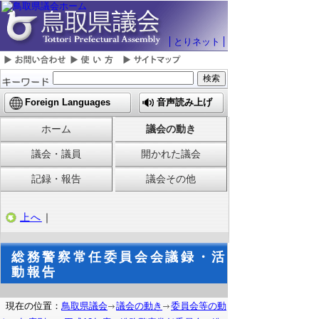
とりネット
Foreign Languages
音声読み上げ
ホーム
議会の動き
議会・議員
開かれた議会
記録・報告
議会その他
上へ
｜
総務警察常任委員会会議録・活
動報告
現在の位置：
鳥取県議会
議会の動き
委員会等の動