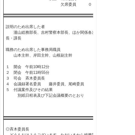
欠席委員 ０ 名
説明のため出席した者
瀧山総務部長、吉村警察本部長、ほか関係各次
長・課長
職務のため出席した事務局職員
山本主幹、岸田主幹、山根副主幹
１ 開会 午前10時12分
２ 閉会 午前11時55分
３ 司会 斉木委員長
４ 会議録署名委員 藤井委員、尾崎委員
５ 付議案件及びその結果
別紙日程表及び下記会議概要のとおり
◎斉木委員長
どうもおはようございます。ただいまから総務警