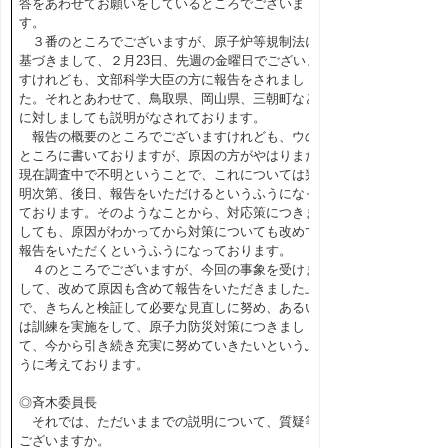
答をあわせてお願いをしているところでございま
す。
３番のところでございますが、原子炉等規制法に
基づきまして、２月23日、先週の金曜日でございま
すけれども、文部科学大臣の方に報告をされまし
た。それとあわせて、鳥取県、岡山県、三朝町など
に対しましても説明がなされております。
報告の概要のところでございますけれども、ウの
ところに書いておりますが、原因の方がやはりまだ
現在調査中で不明ということで、これについては判
明次第、後日、報告をいただけるというふうになっ
ております。そのようなことから、対応策につきま
しても、原因がわかってから対策についても改めて
報告をいただくというふうになっております。
４のところでございますが、今回の事象を受けま
して、改めて原因も含めて報告をいただきました上
で、きちんと検証して必要な見直しに努め、あるい
は訓練を実施をして、原子力防災対策につきまし
て、今から引き続き充実に努めていきたいというふ
うに考えております。
◎斉木委員長
それでは、ただいままでの説明について、質疑等
ございますか。