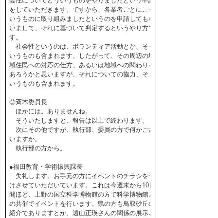
会性についてどういうものをやりましたという申請
をしていただきます。ですから、各業者ごとにこう
いうものに取り組みましたというのを申請してもら
いまして、それに基づいて判定するというやり方で
す。
社会性というのは、ボランティア活動とか、そう
いうものも含まれます。したがって、その周辺の地
域住民への対応の仕方、あるいは地域への関わりも
あろうかと思いますが、それについての協力、そう
いうものも含まれます。
◎斉木委員長
ほかには。ありませんね。
そういたしますと、報告は以上で終わります。
次にその他ですが、執行部、委員の方で何かござ
いますか。
執行部の方から。
●福田教育・学術振興課長
失礼します。お手元の方にイベントのチラシをつ
けさせていただいています。これは今週末から10日
間ほど、上野の国立科学博物館の方で科学博物館と
の共催でイベントを行います。県の方も鳥取砂丘の
紹介でありますとか、遠山正瑛さんの関係の展示と