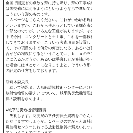
全国で国交省の点数を県に持ち帰り、県の工事成績
は国交省に伝えるようにというような形で進めてい
こうという形のものです。
３ページをごらんください。これがいわゆる現在
といいますか、これから使おうとしている採点表の
一部なのですが、いろんな工種がありますが、その
中で今回、コンクリートと土工事、これを一部抜粋
してきておりますが、こういう考査項目を設置し
て、その項目の中で何分の何ぼになる、あるいは割
合がどの程度になるということでａ、ｂ、ｃのラン
クに入るかどうか、あるいは手直しとか修補があっ
た場合にはｄとかｅになりますよと、そういう形で
の評定の仕方をしております。
◎斉木委員長
続いて議題３、人形峠環境技術センターにおける
放射性物質の漏えいについて、城平防災危機管理課
長の説明を求めます。
●城平防災危機管理課長
失礼します。防災局の常任委員会資料をごらんい
ただけますでしょうか。１ページの方から人形峠環
境技術センターにおける放射性物質の漏えいについ
てということでございます。