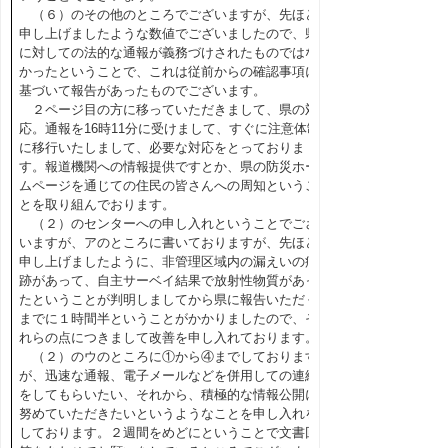
（６）のその他のところでございますが、先ほど
申し上げましたような数値でございましたので、県
に対しての法的な通報が義務づけされたものではな
かったということで、これは従前からの確認事項に
基づいて報告があったものでございます。
２ページ目の方に移っていただきまして、県の対
応。通報を16時11分に受けまして、すぐに注意体制
に移行いたしまして、必要な対応をとっておりま
す。報道機関への情報提供ですとか、県の防災ホー
ムページを通じての住民の皆さんへの周知というこ
とを取り組んでおります。
（２）のセンターへの申し入れということでござ
いますが、アのところに書いておりますが、先ほど
申し上げましたように、非管理区域内の漏えいの痕
跡があって、自主サーベイ結果で放射性物質があっ
たということが判明しましてから県に報告いただく
までに１時間半ということがかかりましたので、そ
れらの点につきまして改善を申し入れております。
（２）のウのところに①から④までしております
が、迅速な通報、電子メールなどを併用しての連絡
をしてもらいたい、それから、積極的な情報公開に
努めていただきたいというようなことを申し入れを
しております。２週間をめどにということで文書回