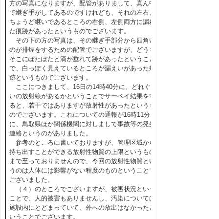
方の写真になりますが、配管がありまして、真ん中
で継ぎ手がしてあるのですけれども、それの左右、
ちょうど継いであるところの右側、左側両方に漏れ
た痕跡があったというものでございます。
その下の方の写真は、その継ぎ手部分から四角い
のが排煙をするための配管でございますが、どうも
そこにぽたぽたと滴が垂れて跡があったということ
で、白っぽく見えているところが漏えいがあった痕
跡というものでございます。
ここにつきまして、16日の14時40分に、どれぐら
いの放射線があるかということでサーベイ結果をす
ると、若干ではありますが放射性があったというも
のでございます。これについての通報が16時11分
に、鳥取県ほか関係機関に対しまして事故等の発生
連絡というのがありました。
参考のところに書いておりますが、管理区域から
持ち出すことができる放射性物質の上限というもの
まで至っておりませんので、今回の放射性物質とい
うのは人体には影響がない程度のものということで
ございました。
（４）のところでございますが、被害状況という
ことで、人的被害もありませんし、汚染については
施設内にとどまっていて、外への放出はなかったと
いうことでございます。