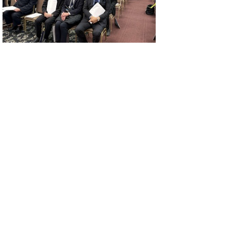
▲ページ上部に戻る
と
個人情報保護
|
リンクについて
|
著作権に
り
ついて
|
アクセシビリティ
ネ
このサイトへのご意見・お問い合わせ
ッ
→
鳥取県議会の場所
ト
鳥取県議会事務局
〒680-8570 鳥取県鳥取市東町1-220
へ
電話番号:
0857-26-7460
ファクシミリ:0857-26-7461
の
メール：
gikaisoumu@pref.tottori.lg.jp
Copyright(C) 2006～ 鳥取県(Tottori Prefectural
Government) All Rights Reserved. 法人番号