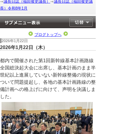
議長日誌（福田俊史議長）
議長日誌（福田俊史議
長）令和8年1月
ブログトップへ
2026年1月22日
2026年1月22日（木）
都内で開催された第1回新幹線基本計画路線
全国総決起大会に出席し、基本計画のまま半
世紀以上進展していない新幹線整備の現状に
ついて問題提起し、各地の基本計画路線の整
備計画への格上げに向けて、声明を決議しま
した。