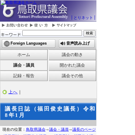
とりネット
Foreign Languages
音声読み上げ
ホーム
議会の動き
議会・議員
開かれた議会
記録・報告
議会その他
上へ
｜
議長日誌（福田俊史議長）令和
8年1月
現在の位置：
鳥取県議会
議会・議員
議長のページ