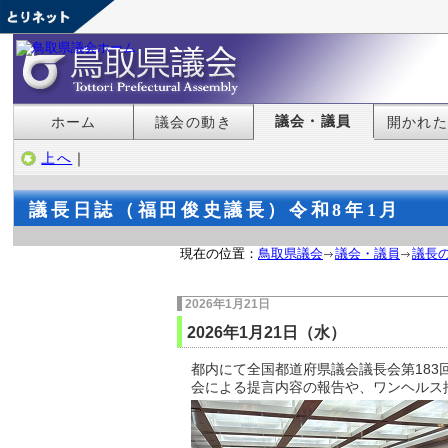
議会・議員
ホーム
議会の動き
開かれ
上へ
｜
議長日誌（福田俊史議長）令和8年1月
現在の位置：
鳥取県議会
議会・議員
議長
2026年1月21日
2026年1月21日（水）
都内にて全国都道府県議会議長会第18
会による提言内容の報告や、ワンヘルス