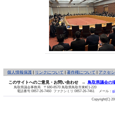
と
個人情報保護
|
リンクについて
|
著作権について
|
アクセ
り
ネ
このサイトへのご意見・お問い合わせ
→
鳥取県議会の
ッ
鳥取県議会事務局
〒680-8570 鳥取県鳥取市東町1-220
電話番号:
0857-26-7460
ファクシミリ:0857-26-7461
メール：
g
ト
へ
Copyright(C) 
の