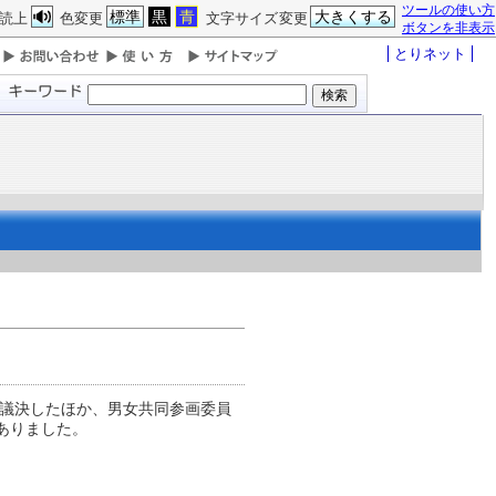
ツールの使い方
標準
黒
青
大きくする
読上
色変更
文字サイズ変更
ボタンを非表示
とりネット
し議決したほか、男女共同参画委員
ありました。