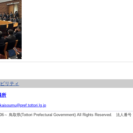
シビリティ
場所
ikaisoumu@pref.tottori.lg.jp
2006～ 鳥取県(Tottori Prefectural Government) All Rights Reserved. 法人番号