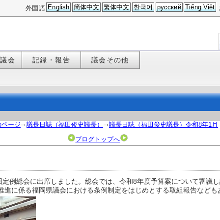
English
簡体中文
繁体中文
한국어
русский
Tiếng Việt
外国語
た議会
記録・報告
議会その他
のページ
議長日誌（福田俊史議長）
議長日誌（福田俊史議長）令和8年1月
ブログトップへ
3回定例総会に出席しました。総会では、令和8年度予算案について審議
推進に係る福岡県議会における条例制定をはじめとする取組報告なども