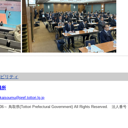
シビリティ
場所
ikaisoumu@pref.tottori.lg.jp
2006～ 鳥取県(Tottori Prefectural Government) All Rights Reserved. 法人番号