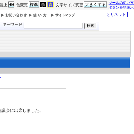
ツールの使い方
標準
黒
青
大きくする
読上
色変更
文字サイズ変更
ボタンを非表示
とりネット
月
協議会に出席しました。