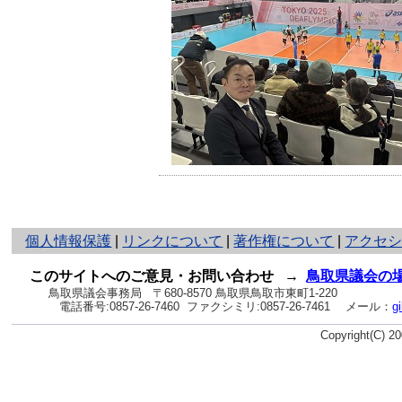
と
個人情報保護
|
リンクについて
|
著作権について
|
アクセ
り
ネ
このサイトへのご意見・お問い合わせ
→
鳥取県議会の
ッ
鳥取県議会事務局
〒680-8570 鳥取県鳥取市東町1-220
電話番号:
0857-26-7460
ファクシミリ:0857-26-7461
メール：
g
ト
へ
Copyright(C) 
の