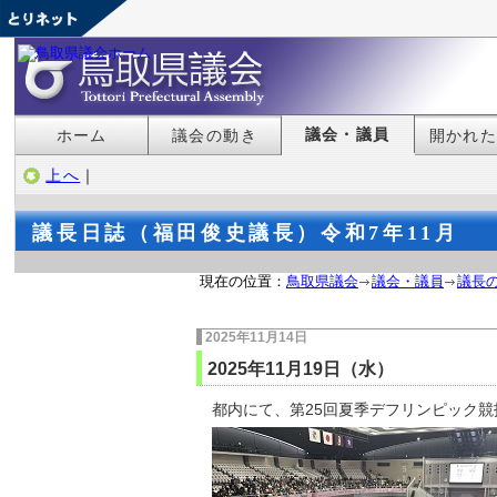
議会・議員
ホーム
議会の動き
開かれ
上へ
｜
議長日誌（福田俊史議長）令和7年11月
現在の位置：
鳥取県議会
議会・議員
議長
2025年11月14日
2025年11月19日（水）
都内にて、第25回夏季デフリンピック