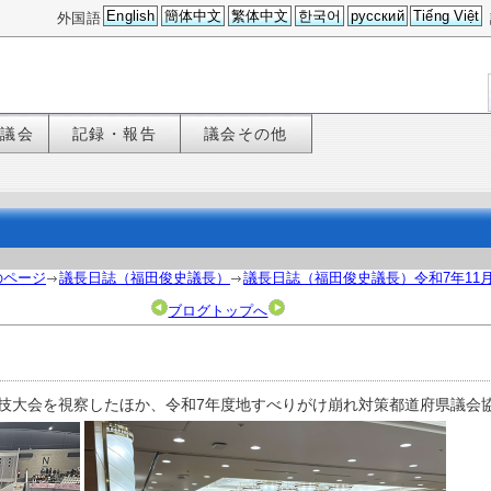
English
簡体中文
繁体中文
한국어
русский
Tiếng Việt
外国語
た議会
記録・報告
議会その他
のページ
議長日誌（福田俊史議長）
議長日誌（福田俊史議長）令和7年11
ブログトップへ
競技大会を視察したほか、令和7年度地すべりがけ崩れ対策都道府県議会