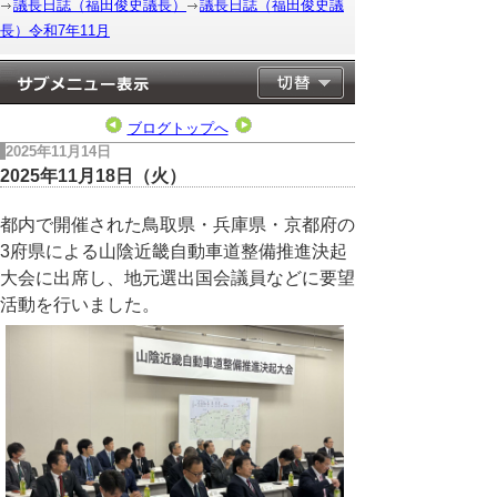
議長日誌（福田俊史議長）
議長日誌（福田俊史議
長）令和7年11月
ブログトップへ
2025年11月14日
2025年11月18日（火）
都内で開催された鳥取県・兵庫県・京都府の
3府県による山陰近畿自動車道整備推進決起
大会に出席し、地元選出国会議員などに要望
活動を行いました。