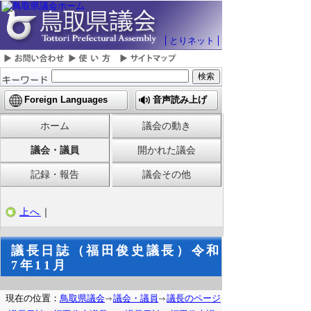
とりネット
Foreign Languages
音声読み上げ
ホーム
議会の動き
議会・議員
開かれた議会
記録・報告
議会その他
上へ
｜
議長日誌（福田俊史議長）令和
7年11月
現在の位置：
鳥取県議会
議会・議員
議長のページ