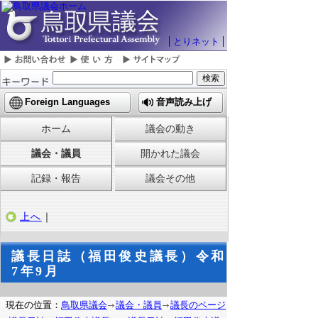
とりネット
Foreign Languages
音声読み上げ
ホーム
議会の動き
議会・議員
開かれた議会
記録・報告
議会その他
上へ
｜
議長日誌（福田俊史議長）令和
7年9月
現在の位置：
鳥取県議会
議会・議員
議長のページ