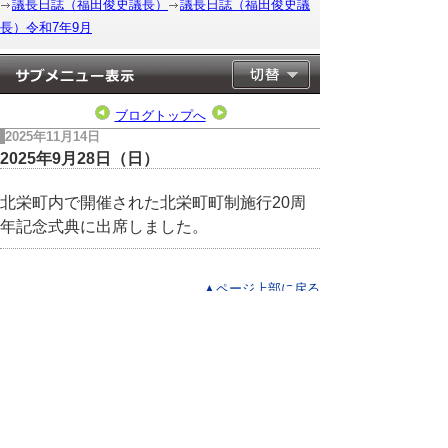
議長日誌（福田俊史議長）
議長日誌（福田俊史議
長）令和7年9月
ブログトップへ
2025年11月14日
2025年9月28日（日）
北栄町内で開催された北栄町町制施行20周
年記念式典に出席しました。
▲ページ上部に戻る
と
個人情報保護
|
リンクについて
|
著作権に
り
ついて
|
アクセシビリティ
ネ
このサイトへのご意見・お問い合わせ
ッ
→
鳥取県議会の場所