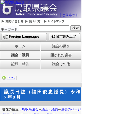
とりネット
Foreign Languages
音声読み上げ
ホーム
議会の動き
議会・議員
開かれた議会
記録・報告
議会その他
上へ
｜
議長日誌（福田俊史議長）令和
7年9月
現在の位置：
鳥取県議会
議会・議員
議長のページ