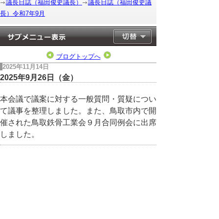
議長日誌（福田俊史議長）
議長日誌（福田俊史議
長）令和7年9月
ブログトップへ
2025年11月14日
2025年9月26日（金）
本会議で議案に対する一般質問・質疑につい
て議事を整理しました。また、鳥取市内で開
催された鳥取鉄骨工業会９月合同例会に出席
しました。
▲ページ上部に戻る
と
個人情報保護
|
リンクについて
|
著作権に
り
ついて
|
アクセシビリティ
ネ