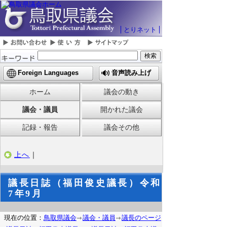
とりネット
Foreign Languages
音声読み上げ
ホーム
議会の動き
議会・議員
開かれた議会
記録・報告
議会その他
上へ
｜
議長日誌（福田俊史議長）令和
7年9月
現在の位置：
鳥取県議会
議会・議員
議長のページ