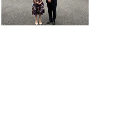
▲ページ上部に戻る
と
個人情報保護
|
リンクについて
|
著作権に
り
ついて
|
アクセシビリティ
ネ
このサイトへのご意見・お問い合わせ
ッ
→
鳥取県議会の場所
ト
鳥取県議会事務局
〒680-8570 鳥取県鳥取市東町1-220
へ
電話番号:
0857-26-7460
ファクシミリ:0857-26-7461
の
メール：
gikaisoumu@pref.tottori.lg.jp
Copyright(C) 2006～ 鳥取県(Tottori Prefectural
Government) All Rights Reserved. 法人番号