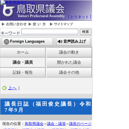
とりネット
Foreign Languages
音声読み上げ
ホーム
議会の動き
議会・議員
開かれた議会
記録・報告
議会その他
上へ
｜
議長日誌（福田俊史議長）令和
7年9月
現在の位置：
鳥取県議会
議会・議員
議長のページ