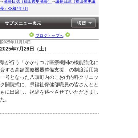
議長日誌（福田俊史議長）
議長日誌（福田俊史議
長）令和7年7月
ブログトップへ
2025年11月14日
2025年7月26日（土）
県が行う「かかりつけ医療機関の機能強化に
資する高額医療機器整備支援」の制度活用第
一号となった八頭町内のこおげ内科クリニッ
ク開院式に、県福祉保健部職員の皆さんとと
もに出席し、祝辞を述べさせていただきまし
た。
▲ページ上部に戻る
と
個人情報保護
|
リンクについて
|
著作権に