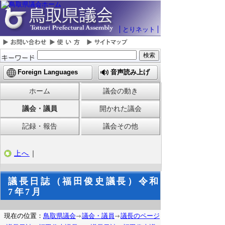
とりネット
Foreign Languages
音声読み上げ
ホーム
議会の動き
議会・議員
開かれた議会
記録・報告
議会その他
上へ
｜
議長日誌（福田俊史議長）令和
7年7月
現在の位置：
鳥取県議会
議会・議員
議長のページ