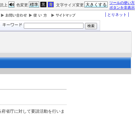
ツールの使い方
標準
黒
青
大きくする
読上
色変更
文字サイズ変更
ボタンを非表示
とりネット
各府省庁に対して要請活動を行いま