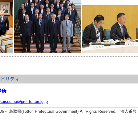
シビリティ
場所
ikaisoumu@pref.tottori.lg.jp
2006～ 鳥取県(Tottori Prefectural Government) All Rights Reserved. 法人番号