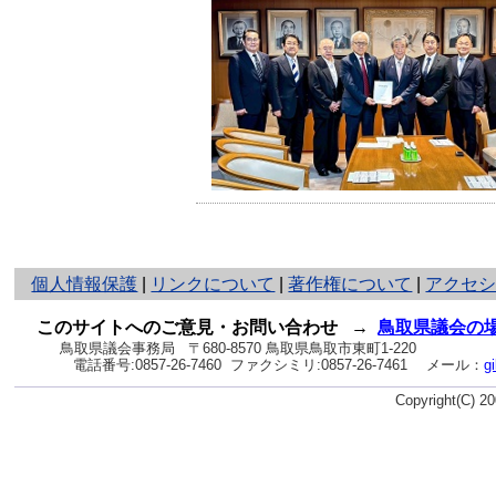
と
個人情報保護
|
リンクについて
|
著作権について
|
アクセ
り
ネ
このサイトへのご意見・お問い合わせ
→
鳥取県議会の
ッ
鳥取県議会事務局
〒680-8570 鳥取県鳥取市東町1-220
電話番号:
0857-26-7460
ファクシミリ:0857-26-7461
メール：
g
ト
へ
Copyright(C) 
の