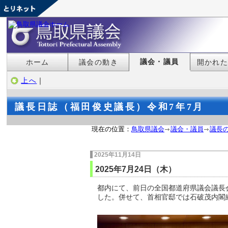
議会・議員
ホーム
議会の動き
開かれ
上へ
｜
議長日誌（福田俊史議長）令和7年7月
現在の位置：
鳥取県議会
議会・議員
議長
2025年11月14日
2025年7月24日（木）
都内にて、前日の全国都道府県議会議長
した。併せて、首相官邸では石破茂内閣