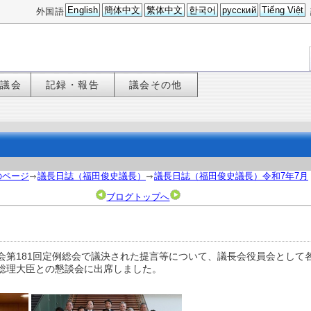
English
簡体中文
繁体中文
한국어
русский
Tiếng Việt
外国語
た議会
記録・報告
議会その他
のページ
議長日誌（福田俊史議長）
議長日誌（福田俊史議長）令和7年7月
ブログトップへ
会第181回定例総会で議決された提言等について、議長会役員会として
総理大臣との懇談会に出席しました。