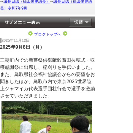
議長日誌（福田俊史議長）
議長日誌（福田俊史議
長）令和7年9月
ブログトップへ
2025年11月12日
2025年9月8日（月）
三朝町内での新嘗祭供御献穀斎田抜穂式・収
穫感謝祭に出席し、稲刈りを手伝いました。
また、鳥取県社会福祉協議会からの要望をお
聞きしたほか、鳥取市内で東京2025世界陸
上ジャマイカ代表選手団壮行会で選手を激励
させていただきました。