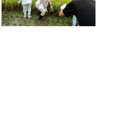
▲ページ上部に戻る
と
個人情報保護
|
リンクについて
|
著作権に
り
ついて
|
アクセシビリティ
ネ
このサイトへのご意見・お問い合わせ
ッ
→
鳥取県議会の場所
ト
鳥取県議会事務局
〒680-8570 鳥取県鳥取市東町1-220
へ
電話番号:
0857-26-7460
ファクシミリ:0857-26-7461
の
メール：
gikaisoumu@pref.tottori.lg.jp
Copyright(C) 2006～ 鳥取県(Tottori Prefectural
Government) All Rights Reserved. 法人番号