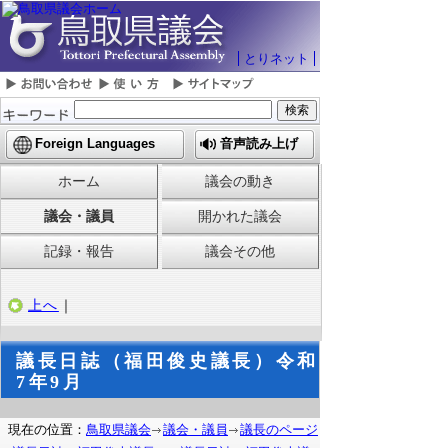
とりネット
Foreign Languages
音声読み上げ
ホーム
議会の動き
議会・議員
開かれた議会
記録・報告
議会その他
上へ
｜
議長日誌（福田俊史議長）令和
7年9月
現在の位置：
鳥取県議会
議会・議員
議長のページ