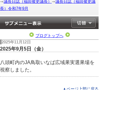
議長日誌（福田俊史議長）
議長日誌（福田俊史議
長）令和7年9月
ブログトップへ
2025年11月12日
2025年9月5日（金）
八頭町内のJA鳥取いなば広域果実選果場を
視察しました。
▲ページ上部に戻る
と
個人情報保護
|
リンクについて
|
著作権に
り
ついて
|
アクセシビリティ
ネ
このサイトへのご意見・お問い合わせ
ッ
→
鳥取県議会の場所