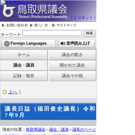
とりネット
Foreign Languages
音声読み上げ
ホーム
議会の動き
議会・議員
開かれた議会
記録・報告
議会その他
上へ
｜
議長日誌（福田俊史議長）令和
7年9月
現在の位置：
鳥取県議会
議会・議員
議長のページ