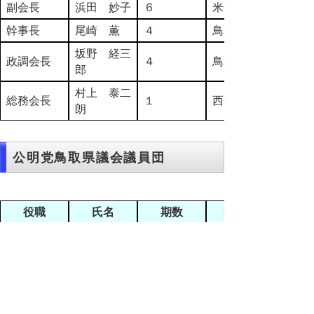
副会長
浜田 妙子
６
米子市
幹事長
尾崎 薫
４
鳥取市
坂野 経三
政調会長
４
鳥取市
郎
村上 泰二
総務会長
１
西伯郡
朗
公明党鳥取県議会議員団
役職
氏名
期数
選挙区
団長
銀杏 泰利
６
鳥取市
幹事長
前原 茂
１
米子市
政調会長
前田 伸一
１
鳥取市