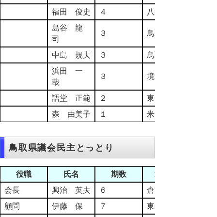
福田 俊史
４
八頭郡
島谷 龍
３
鳥取市
司
中島 規夫
３
鳥取市
浜田 一
３
境港市
哉
語堂 正範
２
東伯郡
森 由美子
１
米子市
鳥取県議会民主とっとり
役職
氏名
期数
選挙区
会長
興治 英夫
６
倉吉市
顧問
伊藤 保
７
東伯郡