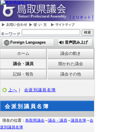
とりネット
Foreign Languages
音声読み上げ
ホーム
議会の動き
議会・議員
開かれた議会
記録・報告
議会その他
上へ
｜
会派別議員名簿
会派別議員名簿
現在の位置：
鳥取県議会
議会・議員
議員名簿
会
派別議員名簿