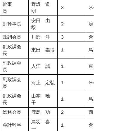
幹事
野坂 道
３
米子市
長
明
安田 由
副幹事長
２
境港市
毅
政調会長
川部 洋
３
倉吉市
副政調会
東田 義博
１
鳥取市
長
副政調会
入江 誠
１
東伯郡
長
副政調会
河上 定弘
１
米子市
長
副政調会
山本 暁
１
鳥取市
長
子
総務会長
鹿島 功
２
西伯郡
鳥羽 喜
会計幹事
１
倉吉市
一