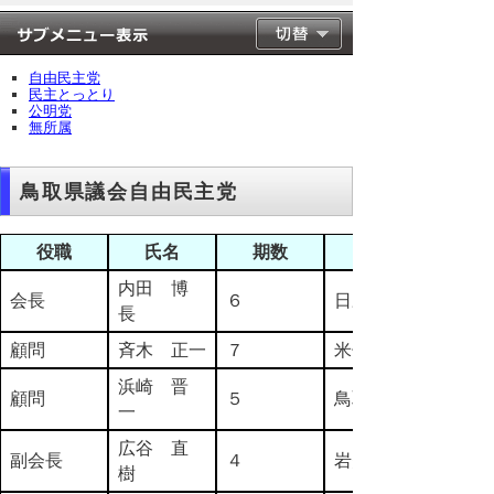
自由民主党
民主とっとり
公明党
無所属
鳥取県議会自由民主党
役職
氏名
期数
選挙区
内田 博
会長
６
日野郡
長
顧問
斉木 正一
７
米子市
浜崎 晋
顧問
５
鳥取市
一
広谷 直
副会長
４
岩美郡
樹