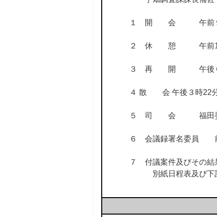
１ 開 会 午前９
２ 休 憩 午前11
３ 再 開 午後０
４ 散 会 午後３時22
５ 司 会 福田委
６ 会議録署名委員 
７ 付議案件及びその結
別紙日程表及び下記