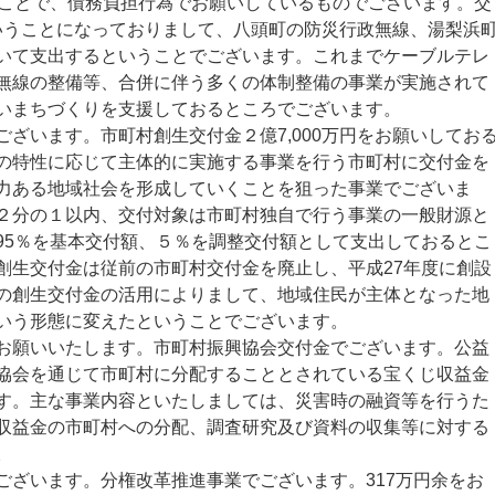
うことで、債務負担行為でお願いしているものでございます。交
ということになっておりまして、八頭町の防災行政無線、湯梨浜
いて支出するということでございます。これまでケーブルテレ
無線の整備等、合併に伴う多くの体制整備の事業が実施されて
いまちづくりを支援しておるところでございます。
ざいます。市町村創生交付金２億7,000万円をお願いしてお
の特性に応じて主体的に実施する事業を行う市町村に交付金を
力ある地域社会を形成していくことを狙った事業でございま
２分の１以内、交付対象は市町村独自で行う事業の一般財源と
95％を基本交付額、５％を調整交付額として支出しておるとこ
創生交付金は従前の市町村交付金を廃止し、平成27年度に創設
の創生交付金の活用によりまして、地域住民が主体となった地
いう形態に変えたということでございます。
願いいたします。市町村振興協会交付金でございます。公益
協会を通じて市町村に分配することとされている宝くじ収益金
す。主な事業内容といたしましては、災害時の融資等を行うた
収益金の市町村への分配、調査研究及び資料の収集等に対する
。
ざいます。分権改革推進事業でございます。317万円余をお