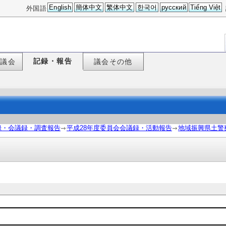
English
簡体中文
繁体中文
한국어
русский
Tiếng Việt
外国語
記録・報告
た議会
議会その他
録・会議録・調査報告
平成28年度委員会会議録・活動報告
地域振興県土警