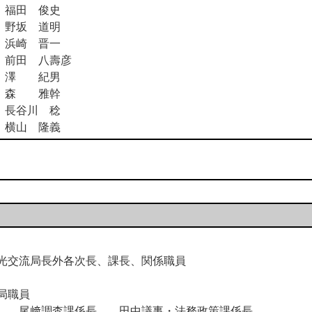
福田 俊史
野坂 道明
浜崎 晋一
前田 八壽彦
澤 紀男
森 雅幹
長谷川 稔
横山 隆義
光交流局長外各次長、課長、関係職員
局職員
尾﨑調査課係長 田中議事・法務政策課係長