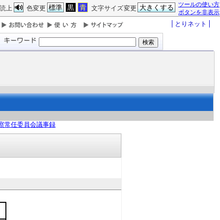
ツールの使い方
標準
黒
青
大きくする
読上
色変更
文字サイズ変更
ボタンを非表示
とりネット
察常任委員会議事録