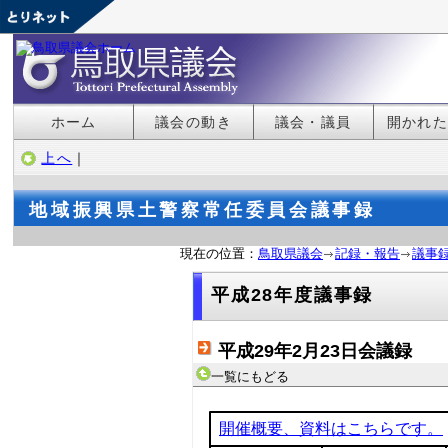
ホーム
議会の動き
議会・議員
開かれ
上へ
｜
地域振興県土警察常任委員会議事録
現在の位置：
鳥取県議会
記録・報告
議事
平成28年度議事録
平成29年2月23日会議録
一覧にもどる
開催概要、資料はこちらです。