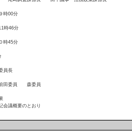
時00分
時46分
時45分
分
員長
前田委員 森委員
果
会議概要のとおり