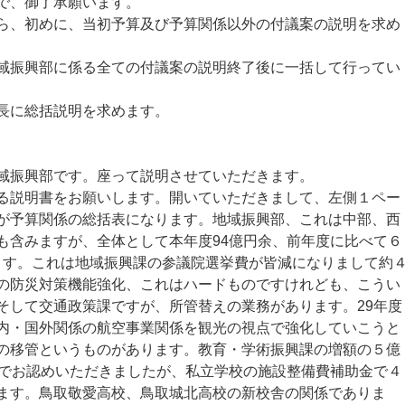
で、御了承願います。
、初めに、当初予算及び予算関係以外の付議案の説明を求め
振興部に係る全ての付議案の説明終了後に一括して行ってい
長に総括説明を求めます。
域振興部です。座って説明させていただきます。
説明書をお願いします。開いていただきまして、左側１ペー
が予算関係の総括表になります。地域振興部、これは中部、西
も含みますが、全体として本年度94億円余、前年度に比べて６
ります。これは地域振興課の参議院選挙費が皆減になりまして約
の防災対策機能強化、これはハードものですけれども、こうい
そして交通政策課ですが、所管替えの業務があります。29年度
内・国外関係の航空事業関係を観光の視点で強化していこうと
の移管というものがあります。教育・学術振興課の増額の５億
正でお認めいただきましたが、私立学校の施設整備費補助金で４
ます。鳥取敬愛高校、鳥取城北高校の新校舎の関係でありま