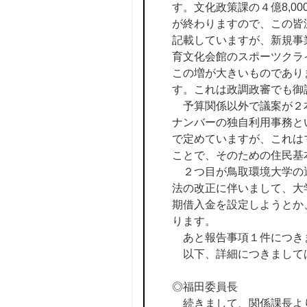
す。文化政策課の４億8,0
が終わりますので、この皆
記載していますが、新規事
育文化会館のスポーツクラ
この増が大きいものであり
す。これは政調政審でも御
予算関係以外で議案が２本
ナンバーの独自利用事務と
で定めていますが、これは
ことで、そのための住民基
２つ目が鳥取環境大学の運
法の改正に伴いまして、大
期借入金を設定しようとか
ります。
あと報告事項１件につき
以下、詳細につきまして
◎福田委員長
続きまして、関係課長よ