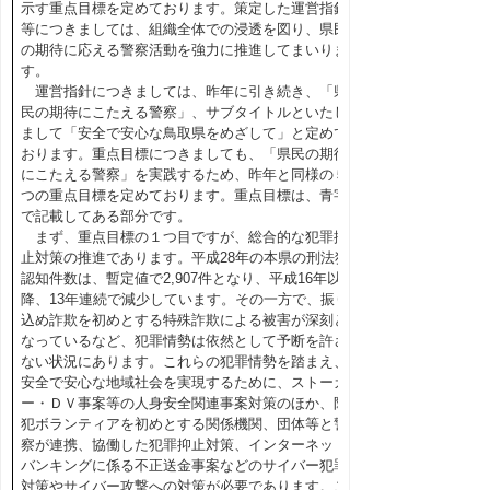
示す重点目標を定めております。策定した運営指針
等につきましては、組織全体での浸透を図り、県民
の期待に応える警察活動を強力に推進してまいりま
す。
運営指針につきましては、昨年に引き続き、「県
民の期待にこたえる警察」、サブタイトルといたし
まして「安全で安心な鳥取県をめざして」と定めて
おります。重点目標につきましても、「県民の期待
にこたえる警察」を実践するため、昨年と同様の５
つの重点目標を定めております。重点目標は、青字
で記載してある部分です。
まず、重点目標の１つ目ですが、総合的な犯罪抑
止対策の推進であります。平成28年の本県の刑法犯
認知件数は、暫定値で2,907件となり、平成16年以
降、13年連続で減少しています。その一方で、振り
込め詐欺を初めとする特殊詐欺による被害が深刻と
なっているなど、犯罪情勢は依然として予断を許さ
ない状況にあります。これらの犯罪情勢を踏まえ、
安全で安心な地域社会を実現するために、ストーカ
ー・ＤＶ事案等の人身安全関連事案対策のほか、防
犯ボランティアを初めとする関係機関、団体等と警
察が連携、協働した犯罪抑止対策、インターネット
バンキングに係る不正送金事案などのサイバー犯罪
対策やサイバー攻撃への対策が必要であります。こ