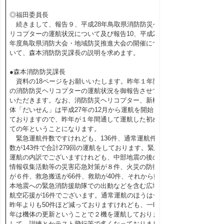
◎福田委員長
続きまして、報告９、平成28年鳥取県消防防災ヘ
リコプターの運航状況について及び報告10、平成28
年度鳥取県消防大会・地域防災推進大会の開催につ
いて、森本消防防災課長の説明を求めます。
●森本消防防災課長
資料の18ページをお願いいたします。昨年１年間
の消防防災ヘリコプターの運航状況を御報告させて
いただきます。なお、消防防災ヘリコプター、新機
体「だいせん」は平成27年の12月から運航を開始し
ておりますので、昨年が１年間通して運航した初め
ての年ということになります。
緊急運航件数ですけれども、136件、通常運航件
数が143件で合計279回の運航をしております。緊急
運航の内訳でございますけれども、中部地震の後の
情報収集活動等の災害応急対策が８件、火災の防御
が６件、救急搬送が66件、救助が40件、それから熊
本地震への緊急消防援助隊での出動などを含む広域
航空応援が16件でございます。通常運航のほうは一
昨年よりも50件ほど減っておりますけれども、一昨
年は機体の更新ということで２機を運航しておりま
して、訓練とかテスト飛行等で多くなっておりまし