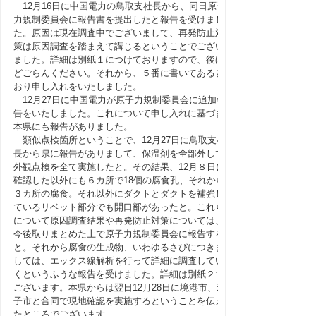
12月16日に中国電力の鳥取支社長から、同日原子
力規制委員会に報告書を提出したと報告を受けまし
た。原因は現在調査中でございまして、再発防止対
策は原因調査を踏まえて講じるということでござい
ました。詳細は別紙１につけておりますので、後ほ
どごらんください。それから、５番に書いてあると
おり申し入れをいたしました。
12月27日に中国電力が原子力規制委員会に追加報
告をいたしました。これについて申し入れに基づき
本県にも報告がありました。
類似点検箇所ということで、12月27日に鳥取支社
長から県に報告がありまして、保温剤を全部外して
外観点検を全て実施したと。その結果、12月８日に
確認した以外にも６カ所で18個の腐食孔、それから
３カ所の腐食。それ以外にダクトとダクトを補強し
ているリベット部分でも開口部があったと。これら
について原因調査結果や再発防止対策については、
今後取りまとめた上で原子力規制委員会に報告する
と。それから腐食の生成物、いわゆるさびにつきま
しては、エックス線解析を行って詳細に調査してい
くというふうな報告を受けました。詳細は別紙２で
ございます。本県からは翌日12月28日に境港市、米
子市と合同で現地確認を実施するということを伝え
たところでございます。