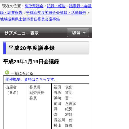
現在の位置：
鳥取県議会
記録・報告
議事録・会議
録・調査報告
平成28年度委員会会議録・活動報告
地域振興県土警察常任委員会議事録
平成28年度議事録
平成29年1月19日会議録
一覧にもどる
開催概要、資料はこちらです。
出席者
委員長
福田 俊史
（８名）
副委員長
野坂 道明
委員
浜崎 晋一
前田 八壽彦
澤 紀男
森 雅幹
長谷川 稔
横山 隆義