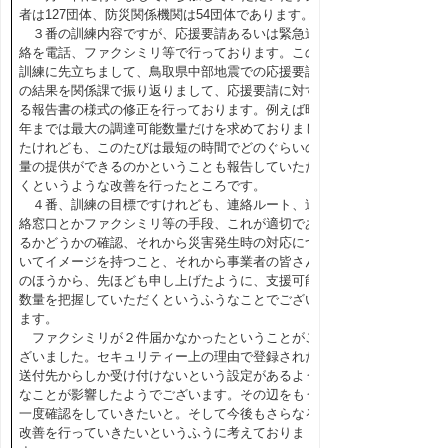
者は127団体、防災関係機関は54団体であります。
３番の訓練内容ですが、応援要請あるいは緊急連
絡を電話、ファクシミリ等で行っております。この
訓練に先立ちまして、鳥取県中部地震での応援要請
の結果を関係課で振り返りまして、応援要請に対す
る報告書の様式の修正を行っております。例えば昨
年までは最大の調達可能数量だけを求めておりまし
たけれども、このたびは最短の時間でどのぐらいの
量の提供ができるのかということも報告していただ
くというような改善を行ったところです。
４番、訓練の目標ですけれども、連絡ルート、連
絡窓口とかファクシミリ等の手段、これが適切であ
るかどうかの確認、それから災害発生時の対応につ
いてイメージを持つこと、それから事業者の皆さん
のほうから、先ほども申し上げたように、支援可能
数量を把握していただくというふうなことでござい
ます。
ファクシミリが２件届かなかったということがご
ざいました。セキュリティー上の理由で登録された
送付先からしか受け付けないという設定があるよう
なことが影響したようでございます。その辺をもう
一度確認をしていきたいと。そして今後もさらなる
改善を行っていきたいというふうに考えておりま