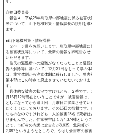
す。
◎福田委員長
報告４、平成28年鳥取県中部地震に係る被害状況
等について、山下危機対策・情報課長の説明を求め
ます。
●山下危機対策・情報課長
２ページ目をお願いします。鳥取県中部地震に係
る被害状況等について、最新の情報を御報告させて
いただきます。
住民の避難所への避難がなくなったことと避難勧
告の解除等に基づいて、12月31日をもって県の体制
は、非常体制から注意体制に移行しました。災害対
策本部はこの時点で廃止させていただいておりま
す。
具体的な被害の状況ですけれども、２番です。１
月16日12時現在ということですが、被害情報は、こ
としになってから週１回、月曜日に収集させていた
だくようにしております。その16日の情報です。主
なものなのですけれども、人的被害23名で死者はあ
りませんでした。住家被害は１万4,374棟というこ
とで、市町村の内訳は倉吉市が8,935、北栄町が
2,097というようなところで、やはり倉吉市の被害