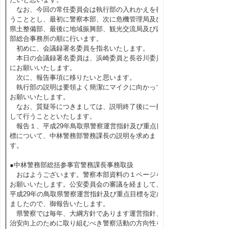
なお、今回の常任委員会は執行部の入れかえを行
うこととし、最初に警察本部、次に危機管理局及び
県土整備部、最後に地域振興部、観光交流局及び西
部総合事務所の順に行います。
初めに、会議録署名委員を指名いたします。
本日の会議録署名委員は、浜崎委員と長谷川委員
にお願いいたします。
次に、報告事項に移りたいと思います。
執行部の説明は要領よく簡潔にマイクに向かって
お願いいたします。
なお、質疑等につきましては、説明終了後に一括
して行うことといたします。
報告１、平成29年鳥取県警察運営指針及び重点目
標について、中林警務部警務課長の説明を求めま
す。
●中林警務部総括参事官警務課長事務取扱
おはようございます。警察本部資料の１ページを
お願いいたします。公安委員会の審議を経まして、
平成29年の鳥取県警察運営指針及び重点目標を定め
ましたので、御報告いたします。
県警察では毎年、大綱方針であります運営指針、
治安向上のために取り組むべき警察活動の方向性を