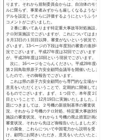
ります。それから規制委員会からは、自治体のモデ
ルに限らず、事業者みずからも厳しくなるようなモ
デルを設定してさらに評価するようにというふうな
コメントがございました。
２番に書いてあります特定重大事故等対処施設、
テロ対策施設でございますが、これについてはまだ
９月13日の１回目以降、審査がないという状況でご
ざいます。13ページの下段は年度別の審査の進捗状
況でございます。平成27年度は32回でございます
が、平成28年度は10回という現状でございます。
次に、16ページをごらんください。平成28年度の
第２回鳥取県原子力安全顧問会議等を開催いたしま
したので、その御報告でございます。
これは県の原子力安全顧問から専門的な立場から
意見をいただくということで、定期的に開催してお
るものでございます。まず、１つ目で、本年度２回
目ということで、12月19日に実施いたしました。議
題につきましては、２号機の新規制基準の審査状
況、それから２号機のテロ対処、特定重大事故対処
施設の審査状況、それから１号機の廃止措置計画の
審査状況、それから先ほど御報告いたしましたダク
トの腐食、これらについて中国電力から説明を受
け、顧問にお聞きいただき、意見をいただいたとこ