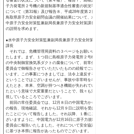
る審査の状況について（第４報）、報告７、島根原
子力発電所２号機の新規制基準適合性審査の状況等
について（第31報）及び報告８、平成28年度第２回
鳥取県原子力安全顧問会議の開催結果について、水
中原子力安全対策監兼副局長兼原子力安全対策課長
の説明を求めます。
●水中原子力安全対策監兼副局長兼原子力安全対策
課長
それでは、危機管理局資料の３ページをお願いい
たします。まず、１つ目に島根原子力発電所２号機
の中央制御室換気系ダクトの腐食について、前常任
委員会で御報告させていただいたものの続報でござ
います。この事案につきましては、法令上違反する
ということではございませんが、事故や非常時を考
えたとき、本来、空調が持つべき機能が失われてい
たという意味で大変重要だということで、我々も注
視しているところでございます。
前回の常任委員会では、12月８日の中国電力から
の報告、現地確認、それから12月９日に説明を受け
たことについて報告しました。それ以降、１番にご
ざいますように、中国電力が12月16日に原子力規制
委員会に報告いたしました。それについて安全協定
に基づき本県に報告があったものでございます。