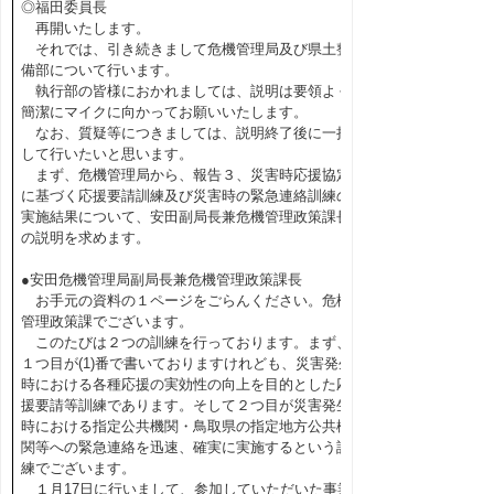
◎福田委員長
再開いたします。
それでは、引き続きまして危機管理局及び県土整
備部について行います。
執行部の皆様におかれましては、説明は要領よく
簡潔にマイクに向かってお願いいたします。
なお、質疑等につきましては、説明終了後に一括
して行いたいと思います。
まず、危機管理局から、報告３、災害時応援協定
に基づく応援要請訓練及び災害時の緊急連絡訓練の
実施結果について、安田副局長兼危機管理政策課長
の説明を求めます。
●安田危機管理局副局長兼危機管理政策課長
お手元の資料の１ページをごらんください。危機
管理政策課でございます。
このたびは２つの訓練を行っております。まず、
１つ目が(1)番で書いておりますけれども、災害発生
時における各種応援の実効性の向上を目的とした応
援要請等訓練であります。そして２つ目が災害発生
時における指定公共機関・鳥取県の指定地方公共機
関等への緊急連絡を迅速、確実に実施するという訓
練でございます。
１月17日に行いまして、参加していただいた事業