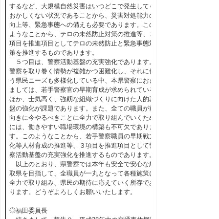
するなど、大規模自然災害はいつどこで発生しても
おかしくない状況であることから、災害対処能力の
向上等、緊急事態への備えも必要であります。この
ようなことから、テロの未然防止対策の推進等、３
項目を推進項目としてテロの未然防止と緊急事態対
策を推進するものであります。
５つ目は、警察活動基盤の充実強化であります。
警察を取り巻く情勢が複雑かつ困難化し、それに伴
う県民ニーズも多様化している中、本県警察におき
ましては、若手警察官の早期育成が求められている
ほか、士気高く、強靱な組織づくりに向けた人的基
盤の強化が課題であります。また、全ての職員が前
向きに今やるべきことに全力で取り組んでいくため
には、働きやすい職場環境の構築も不可欠でありま
す。このようなことから、若手警察職員の早期戦力
化等人材育成の推進等、３項目を推進項目として警
察活動基盤の充実強化を推進するものであります。
以上のとおり、県警察では本年も安全で安心な鳥
取県を目指して、全職員が一丸となって各種施策に
全力で取り組み、県民の期待に応えていく所存であ
ります。どうぞよろしくお願いいたします。
◎福田委員長