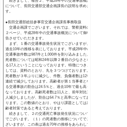
続きまして、報告２、平成28年中の交通事故概況
について、長田交通部交通企画課長の説明を求めま
す。
●長田交通部総括参事官交通企画課長事務取扱
交通企画課でございます。それでは、警察資料の
２ページ、平成28年中の交通事故概況について御報
告させていただきます。
まず、１番の交通事故発生状況でございますが、
過去10年の推移を表にしております。平成28年中の
交通事故件数は987件と1,000件を割り込みました。
死者数については昭和24年以降２番目の少なさとな
る17人ということになっております。特徴につきま
しては、資料のとおり、丸を３つつけております。
死者数が３年ぶりに減少し、件数、負傷者数は12年
連続で減少しております。高齢者が第１当事者とな
る交通事故の割合は24.5％と、過去10年で最も高く
なっております。高齢死者数は11人と、前年対比10
人減少しましたが、割合は64.7％と高率になってお
ります。この数値のとおり、やはり課題としては高
齢者対策であると考えております。
続きまして、２の交通死亡事故発生状況について
でございます。（１）の死者数の推移についてでご
ざいますが、この表は過去70年の推移をあらわして