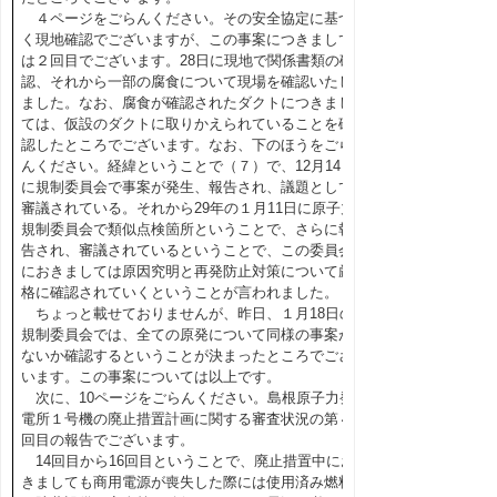
４ページをごらんください。その安全協定に基づ
く現地確認でございますが、この事案につきまして
は２回目でございます。28日に現地で関係書類の確
認、それから一部の腐食について現場を確認いたし
ました。なお、腐食が確認されたダクトにつきまし
ては、仮設のダクトに取りかえられていることを確
認したところでございます。なお、下のほうをごら
んください。経緯ということで（７）で、12月14日
に規制委員会で事案が発生、報告され、議題として
審議されている。それから29年の１月11日に原子力
規制委員会で類似点検箇所ということで、さらに報
告され、審議されているということで、この委員会
におきましては原因究明と再発防止対策について厳
格に確認されていくということが言われました。
ちょっと載せておりませんが、昨日、１月18日の
規制委員会では、全ての原発について同様の事案が
ないか確認するということが決まったところでござ
います。この事案については以上です。
次に、10ページをごらんください。島根原子力発
電所１号機の廃止措置計画に関する審査状況の第４
回目の報告でございます。
14回目から16回目ということで、廃止措置中にお
きましても商用電源が喪失した際には使用済み燃料