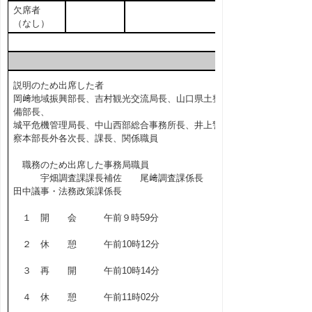
欠席者
（なし）
説明のため出席した者
岡﨑地域振興部長、吉村観光交流局長、山口県土整
備部長、
城平危機管理局長、中山西部総合事務所長、井上警
察本部長外各次長、課長、関係職員
職務のため出席した事務局職員
宇畑調査課課長補佐 尾﨑調査課係長
田中議事・法務政策課係長
１ 開 会 午前９時59分
２ 休 憩 午前10時12分
３ 再 開 午前10時14分
４ 休 憩 午前11時02分