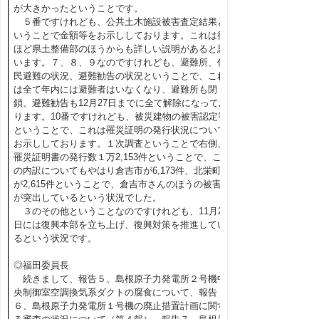
が大きかったということです。
５番ですけれども、公共土木施設被害査定結果と
いうことで金額等をお示ししております。これは後
ほど県土整備部のほうからも詳しい説明があると思
います。７、８、９なのですけれども、避難所、住
民避難の状況、避難勧告の状況ということで、これ
は全て年内には避難者はいなくなり、避難所も閉
鎖、避難勧告も12月27日までに全て解除になってお
ります。10番ですけれども、被災建物の被害認定等
ということで、これは罹災証明の発行状況について
お示ししております。１次調査ということで右側、
罹災証明書の発行数１万2,153件ということで、こ
の内訳についてもやはり倉吉市が6,173件、北栄町
が2,615件ということで、倉吉市さんのほうの被害
が突出しているという状況でした。
３のその他ということなのですけれども、11月21
日には復興本部を立ち上げ、復興対策を推進してい
るという状況です。
◎福田委員長
続きまして、報告５、島根原子力発電所２号機中
央制御室空調換気系ダクトの腐食について、報告
６、島根原子力発電所１号機の廃止措置計画に関す