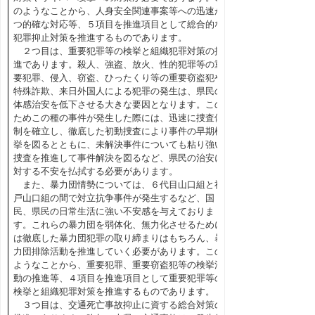
のようなことから、人身安全関連事案等への迅速か
つ的確な対応等、５項目を推進項目として総合的な
犯罪抑止対策を推進するものであります。
２つ目は、重要犯罪等の検挙と組織犯罪対策の推
進であります。殺人、強盗、放火、性的犯罪等の重
要犯罪、侵入、窃盗、ひったくり等の重要窃盗犯や
特殊詐欺、来日外国人による犯罪の発生は、県民の
体感治安を低下させる大きな要因となります。この
ためこの種の事件が発生した際には、迅速に捜査体
制を確立し、徹底した初動捜査により事件の早期検
挙を図るとともに、未解決事件についても粘り強い
捜査を推進して事件解決を図るなど、県民の治安に
対する不安を払拭する必要があります。
また、暴力団情勢については、６代目山口組と神
戸山口組の間で対立抗争事件が発生するなど、国
民、県民の日常生活に強い不安感を与えておりま
す。これらの暴力団を弱体化、無力化させるために
は徹底した暴力団犯罪の取り締まりはもちろん、暴
力団排除活動を推進していく必要があります。この
ようなことから、重要犯罪、重要窃盗犯等の検挙活
動の推進等、４項目を推進項目として重要犯罪等の
検挙と組織犯罪対策を推進するものであります。
３つ目は、交通死亡事故抑止に資する総合対策の