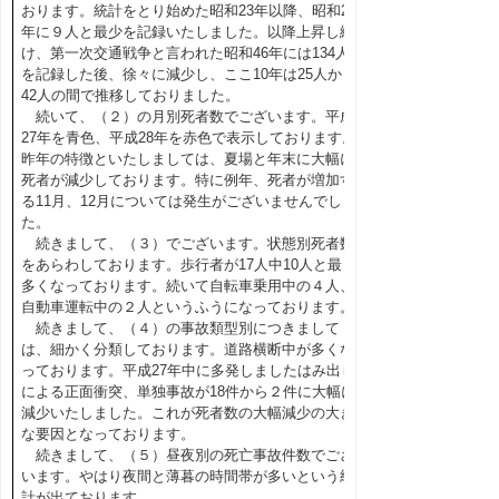
おります。統計をとり始めた昭和23年以降、昭和24
年に９人と最少を記録いたしました。以降上昇し続
け、第一次交通戦争と言われた昭和46年には134人
を記録した後、徐々に減少し、ここ10年は25人から
42人の間で推移しておりました。
続いて、（２）の月別死者数でございます。平成
27年を青色、平成28年を赤色で表示しております。
昨年の特徴といたしましては、夏場と年末に大幅に
死者が減少しております。特に例年、死者が増加す
る11月、12月については発生がございませんでし
た。
続きまして、（３）でございます。状態別死者数
をあらわしております。歩行者が17人中10人と最も
多くなっております。続いて自転車乗用中の４人、
自動車運転中の２人というふうになっております。
続きまして、（４）の事故類型別につきまして
は、細かく分類しております。道路横断中が多くな
っております。平成27年中に多発しましたはみ出し
による正面衝突、単独事故が18件から２件に大幅に
減少いたしました。これが死者数の大幅減少の大き
な要因となっております。
続きまして、（５）昼夜別の死亡事故件数でござ
います。やはり夜間と薄暮の時間帯が多いという統
計が出ております。