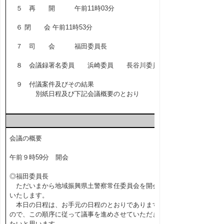
５ 再 開 午前11時03分
６ 閉 会 午前11時53分
７ 司 会 福田委員長
８ 会議録署名委員 浜崎委員 長谷川委員
９ 付議案件及びその結果
別紙日程及び下記会議概要のとおり
会議の概要
午前９時59分 開会
◎福田委員長
ただいまから地域振興県土警察常任委員会を開会
いたします。
本日の日程は、お手元の日程のとおりであります
ので、この順序に従って議事を進めさせていただき
たいと思います。