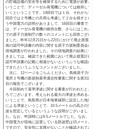
の貯蔵設備の安全等を確保するために電源が必要と
いうことで、ディーゼル発電機については維持して
いくということです。14回目では１台、それから15
回目では２号機との共用も考慮して２台を残すとい
う中国電力の説明がありまして、16回目の審査で
は、ディーゼル発電機の維持台数、さらにはこれま
での原子力規制庁の数々のコメントにも回答ござい
ました。昨年12月21日から22日にかけて廃止措置計
画の認可申請書の内容に関する原子力規制委員会の
現地調査が行われました。その現地調査の結果につ
きましては、確認できた範囲において廃止措置計画
認可申請書の記載に相違がないというふうな確認が
できたというふうなコメントがございました。
次に、12ページをごらんください。島根原子力発
電所２号機の新規制基準適合性審査に関する第31回
目の報告でございます。
今回初めて基準津波に関する審査が行われたとこ
ろでございます。考えられる最大の津波を求めると
いうことで、鳥取県が日本海東縁部に設定した地震
による津波ということで、10.5メートルの高さの津
波を想定しているというふうな説明がございまし
た。なお、申請時には9.5メートルでした。なお、
中国電力が現地に設置している防波壁は15メートル
ですので、安全性に支障がないことが確認されてお