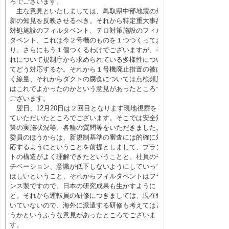
ろでございます。
主な意見といたしましては、鳥取県中部地震の最
新の知見を反映させるべき。それから特定重大事故
対処施設のフィルタベント、テロ対策施設のフィル
タベント、これは今２号機のものを１つつくってお
り、さらにもう１個つくるわけでございますが、そ
れについて規制庁から求められている多様性につい
てどう対応するか。それから１号機廃止措置の被ば
く線量、それからダクトの腐食については点検頻度
はこれでよかったのかという意見があったところで
ございます。
翌日、12月20日は２回目となります現地視察をし
ていただいたところでございます。そこでは安全対
策の実施状況等、各種の質問等をいただきました。
委員のほうからは、新規制基準の審査には的確に対
応するようにということを前提としまして、プラン
トの構造がよく理解できたということと、社員のモ
チベーション、意識が低下しないようにしていって
ほしいということ、それからフィルタベントはフラ
ンス製ですので、日本の研究成果も生かすように
と。それから運転員の研修につきましては、現在動
いていないので、海外に派遣する研修も考えてはど
うかというふうな意見があったところでございま
す。