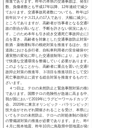
推進であります。昨年の本県の交通事故は、発生件
数、負傷者数とも平成17年以降、12年連続で減少し
ております。交通事故死者数についても、昨年は対
前年比マイナス21人の17人であり、大幅に減少した
ところでありますが、高齢者が当事者となる交通事
故の割合が高いなど、予断を許さない状況にありま
す。このため本年も引き続き交通死亡事故抑止に重
点を置き、高齢者を対象とした交通事故防止対策や
飲酒・薬物運転等の根絶対策を推進するほか、生活
道路における歩行者、自転車利用者の安全確保や交
通実態の変化に即した交通規制等により、より安全
で快適な交通環境を整備していく必要があります。
このようなことから、高齢者に重点を置いた交通事
故抑止対策の推進等、３項目を推進項目として交通
死亡事故抑止に資する総合対策を推進するものでご
ざいます。
４つ目は、テロの未然防止と緊急事態対策の推進
であります。国際テロの危険性が急速に高まる中、
我が国において2019年にラグビーワールドカップ大
会、2020年に東京オリンピック・パラリンピック競
技大会がそれぞれ開催されることを受け、本県にお
いてもテロの未然防止、テロへの対処体制の強化等
の警備諸対策の推進が必要であります。また、昨年
４月に熊本地震、昨年10月に鳥取県中部地震が発生