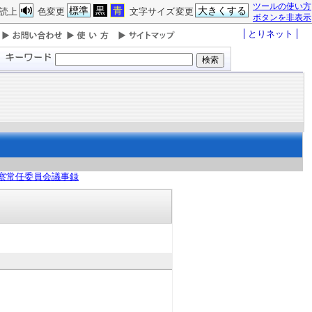
ツールの使い方
標準
黒
青
大きくする
読上
色変更
文字サイズ変更
ボタンを非表示
とりネット
察常任委員会議事録