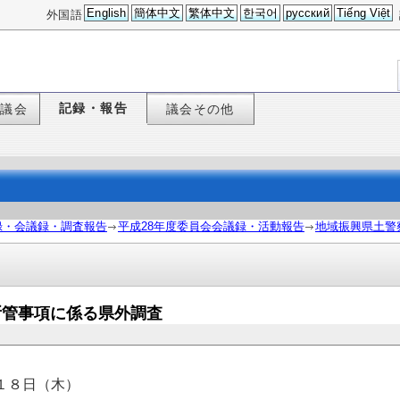
English
簡体中文
繁体中文
한국어
русский
Tiếng Việt
外国語
記録・報告
た議会
議会その他
録・会議録・調査報告
平成28年度委員会会議録・活動報告
地域振興県土警
・所管事項に係る県外調査
１８日（木）