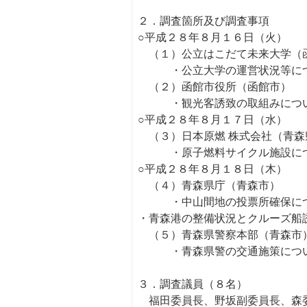
２．調査箇所及び調査事項
○平成２８年８月１６日（火）
（１）公立はこだて未来大学（
・公立大学の運営状況等に
（２）函館市役所（函館市）
・観光客誘致の取組みにつ
○平成２８年８月１７日（水）
（３）日本原燃 株式会社（青森
・原子燃料サイクル施設に
○平成２８年８月１８日（木）
（４）青森県庁（青森市）
・中山間地の投票所確保に
・青森港の整備状況とクルーズ船
（５）青森県警察本部（青森市
・青森県警の交通施策につ
３．調査議員（８名）
福田委員長、野坂副委員長、森委