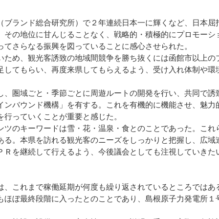
ブランド総合研究所）で２年連続日本一に輝くなど、日本屈
、その地位に甘んじることなく、戦略的・積極的にプロモーシ
ってさらなる振興を図っていることに感心させられた。
いため、観光客誘致の地域間競争を勝ち抜くには函館市以上の
足してもらい、再度来県してもらえるよう、受け入れ体制や環
し、圏域ごと・季節ごとに周遊ルートの開発を行い、共同で誘
インバウンド機構」を有する。これを有機的に機能させ、魅力
を行っていくことが重要と感じた。
ンツのキーワードは雪・花・温泉・食とのことであった。これ
ある。本県を訪れる観光客のニーズをしっかりと把握し、広域
ＰＲを継続して行えるよう、今後議会としても注視していきた
は、これまで稼働延期が何度も繰り返されているところではあ
もほぼ最終段階に入ったとのことであり、島根原子力発電所１