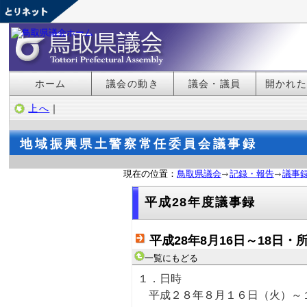
ホーム
議会の動き
議会・議員
開かれ
上へ
｜
地域振興県土警察常任委員会議事録
現在の位置：
鳥取県議会
記録・報告
議事
平成28年度議事録
平成28年8月16日～18日
一覧にもどる
１．日時
平成２８年８月１６日（火）～