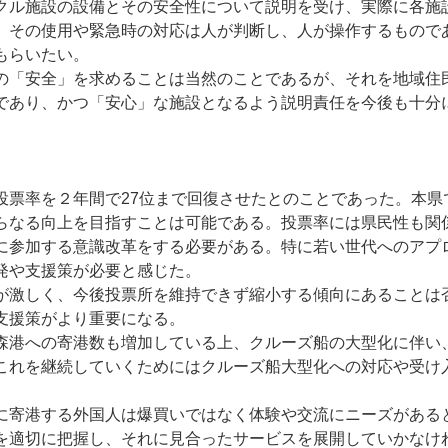
クル施設の設備とその安全性について説明を受け、実際に各施
、その使用や緊急時の対応は人が判断し、人が操作するもので
もらいたい。
の「安全」を求めることは当然のことであるが、それを地域住
であり、かつ「安心」な施設となるよう説明責任を今後も十分
投票率を２年間で27位まで回復させたとのことであった。本県
らなる向上を目指すことは可能である。投票率には県民性も関
に参加する意識改革をする必要がある。特に若い世代へのアプ
発や支援策が必要と感じた。
が激しく、今後投票所を維持できず縮小する傾向にあることは
支援策がより重要になる。
森港への寄港数も増加している上、クルーズ船の大型化に伴い
これを継続していくためにはクルーズ船大型化への対応や受け
に寄港する外国人は爆買いではなく体験や交流にニーズがある
を適切に把握し、それに見合ったサービスを展開していかなけ