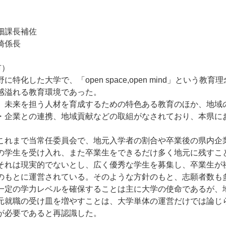
畑課長補佐
長
市）
化した大学で、「open space,open mind」という教
感溢れる教育環境であった。
、未来を担う人材を育成するための特色ある教育のほか、地域
・企業との連携、地域貢献などの取組がなされており、本県に
これまで当常任委員会で、地元入学者の割合や卒業後の県内企
の学生を受け入れ、また卒業生をできるだけ多く地元に残すこ
それは現実的でないとし、広く優秀な学生を募集し、卒業生が
のもとに運営されている。そのような方針のもと、志願者数も
一定の学力レベルを確保することは主に大学の使命であるが、
元就職の受け皿を増やすことは、大学単体の運営だけでは論じ
が必要であると再認識した。