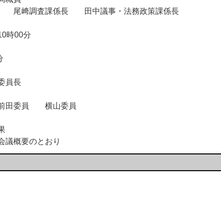
尾﨑調査課係長 田中議事・法務政策課係長
時00分
分
員長
前田委員 横山委員
果
議概要のとおり