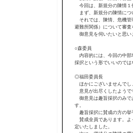
今回は、新規分の陳情１
まず、新規分の陳情につ
それでは、陳情、危機管理
避難所関係）について審査
御意見を伺いたいと思い
○森委員
内容的には、今回の中部地
採択という形でいいのでは
◎福田委員長
ほかにございませんでし
意見が出尽くしたようで
御意見は趣旨採択のみで
す。
趣旨採択に賛成の方の挙
賛成全員であります。よっ
定いたしました。