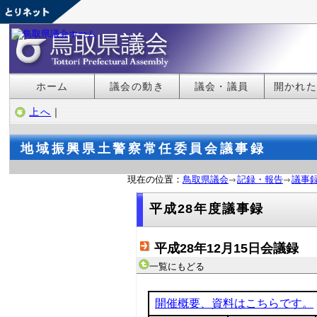
ホーム
議会の動き
議会・議員
開かれ
上へ
｜
地域振興県土警察常任委員会議事録
現在の位置：
鳥取県議会
記録・報告
議事
平成28年度議事録
平成28年12月15日会議録
一覧にもどる
開催概要、資料はこちらです。