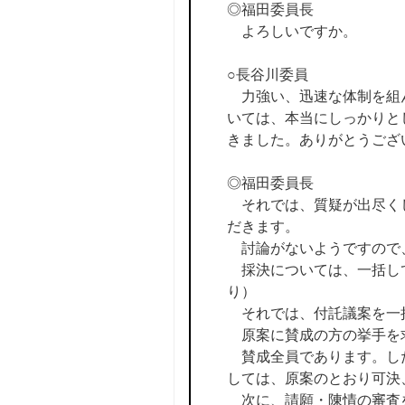
◎福田委員長
よろしいですか。
○長谷川委員
力強い、迅速な体制を組ん
いては、本当にしっかりと
きました。ありがとうござ
◎福田委員長
それでは、質疑が出尽くし
だきます。
討論がないようですので
採決については、一括して
り）
それでは、付託議案を一
原案に賛成の方の挙手を
賛成全員であります。した
しては、原案のとおり可決
次に、請願・陳情の審査