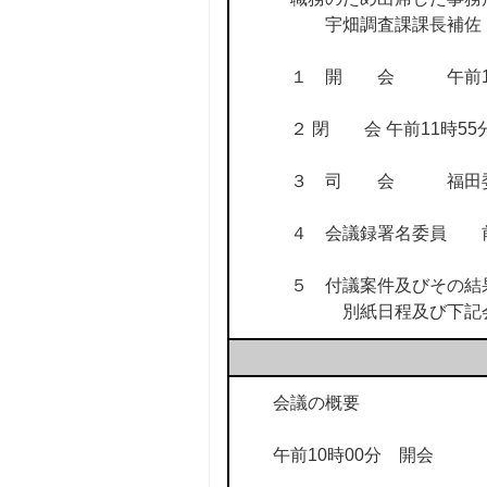
宇畑調査課課長補佐 
１ 開 会 午前10
２ 閉 会 午前11時55
３ 司 会 福田委
４ 会議録署名委員 
５ 付議案件及びその結
別紙日程及び下記会
会議の概要
午前10時00分 開会