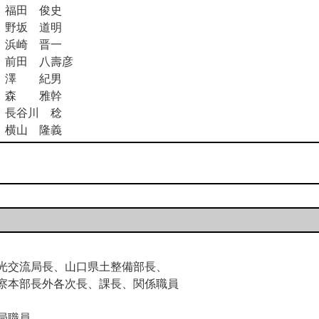
福田 俊史
野坂 道明
浜崎 晋一
前田 八壽彦
澤 紀男
森 雅幹
長谷川 稔
横山 隆義
光交流局長、山口県土整備部長、
察本部長外各次長、課長、関係職員
局職員