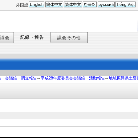
English
簡体中文
繁体中文
한국어
русский
Tiếng Việt
外国語
記録・報告
た議会
議会その他
録・会議録・調査報告
平成28年度委員会会議録・活動報告
地域振興県土警