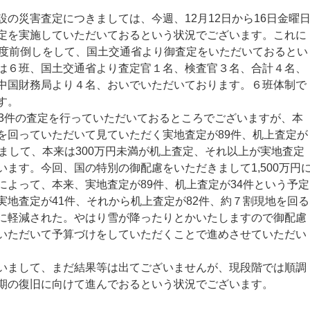
の災害査定につきましては、今週、12月12日から16日金曜
定を実施していただいておるという状況でございます。これに
程度前倒しをして、国土交通省より御査定をいただいておるとい
は６班、国土交通省より査定官１名、検査官３名、合計４名、
中国財務局より４名、おいでいただいております。６班体制で
す。
3件の査定を行っていただいておるところでございますが、本
を回っていただいて見ていただく実地査定が89件、机上査定が
りまして、本来は300万円未満が机上査定、それ以上が実地査定
ます。今回、国の特別の御配慮をいただきまして1,500万円
によって、本来、実地査定が89件、机上査定が34件という予定
実地査定が41件、それから机上査定が82件、約７割現地を回る
に軽減された。やはり雪が降ったりとかいたしますので御配慮
いただいて予算づけをしていただくことで進めさせていただい
まして、まだ結果等は出てございませんが、現段階では順調
期の復旧に向けて進んでおるという状況でございます。