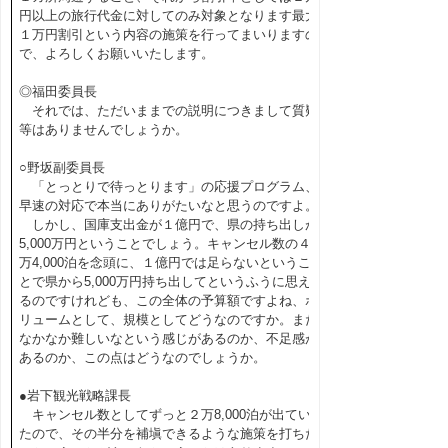
円以上の旅行代金に対してのみ対象となります最大
１万円割引という内容の施策を行ってまいりますの
で、よろしくお願いいたします。
◎福田委員長
それでは、ただいままでの説明につきまして質疑
等はありませんでしょうか。
○野坂副委員長
「とっとりで待っとります」の応援プログラム、
早速の対応で本当にありがたいなと思うのですよ。
しかし、国庫支出金が１億円で、県の持ち出しが
5,000万円ということでしょう。キャンセル数の４
万4,000泊を念頭に、１億円では足らないというこ
とで県から5,000万円持ち出してというふうに思え
るのですけれども、この全体の予算額ですよね、ボ
リュームとして、規模としてどうなのですか。まだ
なかなか難しいなという感じがあるのか、不足感が
あるのか、この点はどうなのでしょうか。
●岩下観光戦略課長
キャンセル数としてずっと２万8,000泊が出てい
たので、その半分を補塡できるような施策を打ちた