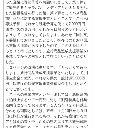
った直後に専決予算をお願いしまして、第１弾とし
て観光ＰＲキャラバン、メディアとかＳＮＳを活用
した情報発信を行った後、第２弾としてバス商品、
旅行商品に対する支援事業ということで、こちらは
専決予算、それから既定予算を使って7,000万円、
団体バスの６万円、それから日帰りの３万円という
ようなてこ入れをしております。あわせて国に支援
を要望しておりましたところ、御存じのとおり国か
ら支援の追加がありましたので、この３番目の「と
っとりで待っとります」旅行商品造成支援事業を年
を越してからの対策として打つということになりま
した。
２ページの説明に参ります。「とっとりで待っと
ります」旅行商品造成支援事業といたしまして、国
庫支出金１億円、それから県の一般財源5,000万
円。観光庁の観光支援事業費補助金を活用というこ
とでございます。
こちらの事業内容といたしましては、鳥取県内に
１泊以上するツアー商品に対して割引特典を付与す
る内容になっております。１人当たり２万円以上、
それから期間としては、来年、１月10日から３月20
日に旅行が催行されるもの、それから宿泊するエリ
アとは別の東・中・西別の県内エリアの観光施設を
１カ所周遊すること、それから割引率としては２万