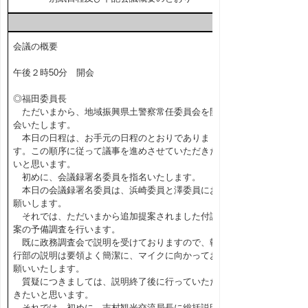
会議の概要
午後２時50分 開会
◎福田委員長
ただいまから、地域振興県土警察常任委員会を開
会いたします。
本日の日程は、お手元の日程のとおりでありま
す。この順序に従って議事を進めさせていただきた
いと思います。
初めに、会議録署名委員を指名いたします。
本日の会議録署名委員は、浜崎委員と澤委員にお
願いします。
それでは、ただいまから追加提案されました付議
案の予備調査を行います。
既に政務調査会で説明を受けておりますので、執
行部の説明は要領よく簡潔に、マイクに向かってお
願いいたします。
質疑につきましては、説明終了後に行っていただ
きたいと思います。
それでは、初めに、吉村観光交流局長に総括説明