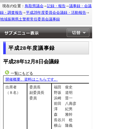
現在の位置：
鳥取県議会
記録・報告
議事録・会議
録・調査報告
平成28年度委員会会議録・活動報告
地域振興県土警察常任委員会議事録
平成28年度議事録
平成28年12月8日会議録
一覧にもどる
開催概要、資料はこちらです。
出席者
委員長
福田 俊史
（８名）
副委員長
野坂 道明
委員
浜崎 晋一
前田 八壽彦
澤 紀男
森 雅幹
長谷川 稔
横山 隆義