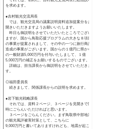
を求めます。
●吉村観光交流局長
では、観光交流局の議案説明資料追加提案分をお
開きいただきますようお願いいたします。
昨日も御説明をさせていただいたところでござい
ますが、国から鳥取応援プログラムの大きな８項目
の事業が提案されまして、その中の一つに旅行商品
造成の事業がございます。国からの１億円に県から
の一般財源5,000万円を付与いたしまして、１億
5,000万円の補正をお願いするものでございます。
詳細は、担当課長から御説明をさせていただきま
す。
◎福田委員長
続きまして、関係課長からの説明を求めます。
●岩下観光戦略課長
それでは、資料２ページ、３ページを見開きで同
時にごらんいただければと思います。
３ページをごらんください。まず鳥取県中部地震
の観光風評被害対策として、こちらに
9,000万円と書いてありますけれども、地震が起こ