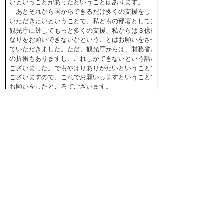
いということがあったということはあります。
あとそれから国からできるだけ多くの支援をして
いただきたいということで、私どもの部署としては
観光庁に対してもっと多くの支援、私からは３億円
なりをお願いできないかということはお願いをさせ
ていただきました。ただ、観光庁からは、財務省と
の折衝もありますし、これしかできないという話が
ございました。でもやはりありがたいということで
ございますので、これでお願いしますということで
お願いをしたところでございます。
◎福田委員長
よろしいですか。
○野坂副委員長
はい。
◎福田委員長
そのほかありませんか。ないですか。（「なし」
と呼ぶ者あり）
ないようですので、その他に移りたいと思います
が、委員、執行部の方で何かありませんでしょう
か。（「なし」と呼ぶ者あり）
意見もないようですので、以上で終了したいと思