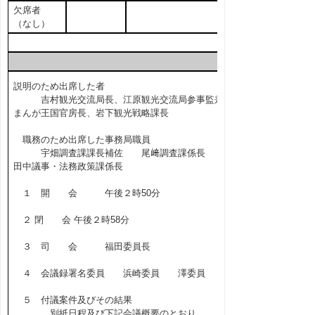
欠席者
（なし）
説明のため出席した者
吉村観光交流局長、江原観光交流局参事監兼
まんが王国官房長、岩下観光戦略課長
職務のため出席した事務局職員
宇畑調査課課長補佐 尾﨑調査課係長
田中議事・法務政策課係長
１ 開 会 午後２時50分
２ 閉 会 午後２時58分
３ 司 会 福田委員長
４ 会議録署名委員 浜崎委員 澤委員
５ 付議案件及びその結果
別紙日程及び下記会議概要のとおり