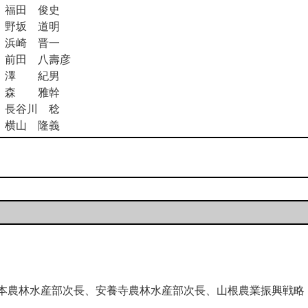
福田 俊史
野坂 道明
浜崎 晋一
前田 八壽彦
澤 紀男
森 雅幹
長谷川 稔
横山 隆義
農林水産部次長、安養寺農林水産部次長、山根農業振興戦略