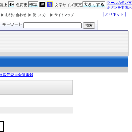
ツールの使い方
標準
黒
青
大きくする
読上
色変更
文字サイズ変更
ボタンを非表示
とりネット
察常任委員会議事録