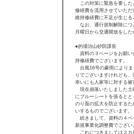
この対策に緊急を要したと
修繕費を流用させていただ
維持修繕費に不足が生じる
なお、通行規制解除につき
月曜日から交通開放をした
●的場治山砂防課長
資料の３ページをお願いい
持修繕費でございます。
台風16号の豪雨によりま
りでございますけれども、
幸いにも人家等に対する被
現在崩落いたしました土砂
にブルーシートを張るとと
のり面の拡大を防止するた
いするものでございます。
続きまして、資料の４ペー
新規事業化調整費でござい
これにつきましては２カ所