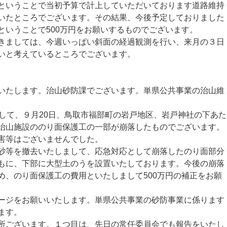
いうことで当初予算で計上していただいております道路維持
いたところでございます。その結果、今後予定しておりました
ということで500万円をお願いするものでございます。
ましては、今週いっぱい斜面の経過観測を行い、来月の３日
いと考えているところでございます。
たします。治山砂防課でございます。単県公共事業の治山維
して、９月20日、鳥取市福部町の岩戸地区、岩戸神社の下あた
治山施設ののり面保護工の一部が崩落したものでございます。
害等はございませんでした。
等を撤去いたしまして、応急対応として崩落したのり面部分
もに、下部に大型土のうを設置いたしております。今後の崩落
め、のり面保護工の費用といたしまして500万円の補正をお願
ジをお願いいたします。単県公共事業の砂防事業に係ります
ます。
ございます。１つ目は、先日の常任委員会でも報告をいたし