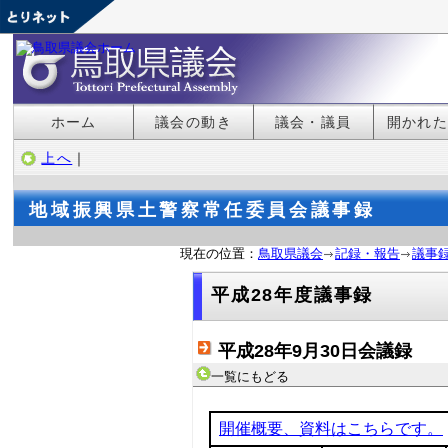
ホーム
議会の動き
議会・議員
開かれ
上へ
｜
地域振興県土警察常任委員会議事録
現在の位置：
鳥取県議会
記録・報告
議事
平成28年度議事録
平成28年9月30日会議録
一覧にもどる
開催概要、資料はこちらです。