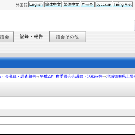
English
簡体中文
繁体中文
한국어
русский
Tiếng Việt
外国語
記録・報告
た議会
議会その他
録・会議録・調査報告
平成28年度委員会会議録・活動報告
地域振興県土警