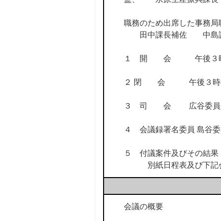
職務のため出席した事務局
田中課長補佐 中島課
１ 開 会 午後３時
２ 閉 会 午後３時4
３ 司 会 広谷委員
４ 会議録署名委員 島谷
５ 付議案件及びその結果
別紙日程表及び下記会
会議の概要