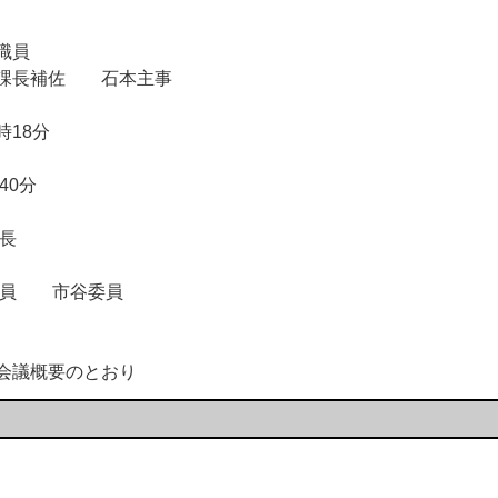
職員
長補佐 石本主事
18分
0分
長
委員 市谷委員
議概要のとおり