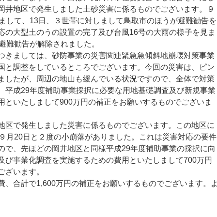
岡井地区で発生しました土砂災害に係るものでございます。９
しまして、13日、３世帯に対しまして鳥取市のほうが避難勧告を
応の大型土のうの設置の完了及び台風16号の大雨の様子を見ま
る避難勧告が解除されました。
きましては、砂防事業の災害関連緊急急傾斜地崩壊対策事業
国と調整をしているところでございます。今回の災害は、ピン
ましたが、周辺の地山も緩んでいる状況ですので、全体で対策
、平成29年度補助事業採択に必要な用地基礎調査及び新規事業
用といたしまして900万円の補正をお願いするものでございま
区で発生しました災害に係るものでございます。この地区に
、９月20日と２度の小崩落がありました。これは災害対応の要件
ので、先ほどの岡井地区と同様平成29年度補助事業の採択に向
及び事業化調査を実施するための費用といたしまして700万円
ございます。
、合計で1,600万円の補正をお願いするものでございます。