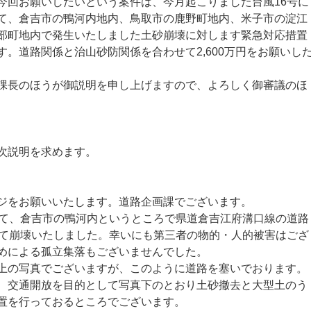
今回お願いしたいという案件は、今月起こりました台風16号に
て、倉吉市の鴨河内地内、鳥取市の鹿野町地内、米子市の淀江
部町地内で発生いたしました土砂崩壊に対します緊急対応措置
。道路関係と治山砂防関係を合わせて2,600万円をお願いし
長のほうが御説明を申し上げますので、よろしく御審議のほ
次説明を求めます。
ジをお願いいたします。道路企画課でございます。
て、倉吉市の鴨河内というところで県道倉吉江府溝口線の道路
って崩壊いたしました。幸いにも第三者の物的・人的被害はござ
めによる孤立集落もございませんでした。
の写真でございますが、このように道路を塞いでおります。
交通開放を目的として写真下のとおり土砂撤去と大型土のう
置を行っておるところでございます。