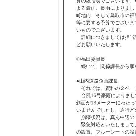
算の総括表でございます。
よる豪雨、長雨によりまし
町地内、そして鳥取市の福
等に要する予算でございます
いものでございます。
詳細につきましては担当課
どお願いいたします。
◎福田委員長
続いて、関係課長から順
●山内道路企画課長
それでは、資料の２ペー
台風16号豪雨によりまし
斜面が13メーターにわた
いませんでしたし、通行ど
崩壊状況は、真ん中辺の上
緊急対応といたしまして、
の設置、ブルーシートの設