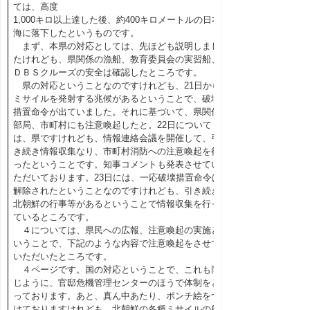
ては、高度
1,000キロ以上達した後、約400キロメートルの日本
海に落下したというものです。
まず、本県の対応としては、先ほども説明しまし
たけれども、県関係の漁船、教育委員会の実習船、
ＤＢＳクルーズの安全は確認したところです。
県の対応ということなのですけれども、21日から
ミサイルを発射する兆候があるということで、破壊
措置命令が出ていました。それに基づいて、県関係
部局、市町村にも注意喚起したと。22日について
は、県ですけれども、情報連絡会議を開催して、引
き続き情報収集なり、市町村消防への注意喚起を行
ったということです。知事コメントも発表させてい
ただいております。23日には、一応破壊措置命令は
解除されたということなのですけれども、引き続き
北朝鮮の行事等があるということで情報収集を行っ
ているところです。
４については、県民への広報、注意喚起の実施と
いうことで、下記のような内容で注意喚起をさせて
いただいたところです。
４ページです。国の対応ということで、これも同
じように、官邸危機管理センターのほうで体制をと
っております。あと、真ん中あたり、ポンチ絵をつ
けておりますけれども、北朝鮮の各種ミサイルの射