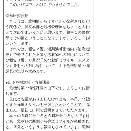
このたびは申しわけございませんでした。
◎福田委員長
きょうは、北朝鮮からミサイルが発射されたとい
う関係で、警察本部と危機管理局をちょっと入れか
えて進めてまいりたいと思います。報告１の警察本
部はその後ということになりますが、よろしくお願
いいたします。
それでは、報告２番、湯梨浜町園地内（泊漁港海
岸）で発見された不審な漂着物への対応について及
び報告３番、６月22日の北朝鮮ミサイル（ムスダ
ン）発射への対応等について、山下危機対策・情報
課長の説明を求めます。
●山下危機対策・情報課長
危機対策・情報課長の山下です。よろしくお願い
します。
先ほども話がありましたけれども、本日、北朝鮮
がまた弾道ミサイルを発射したということで、済み
ません、最初に口頭で説明させていただきます。
本日の５時44分ごろと６時36分ごろなのですけれ
ども、北朝鮮の西側から弾道ミサイルが発射された
と。３発というような報道もされています。消防庁