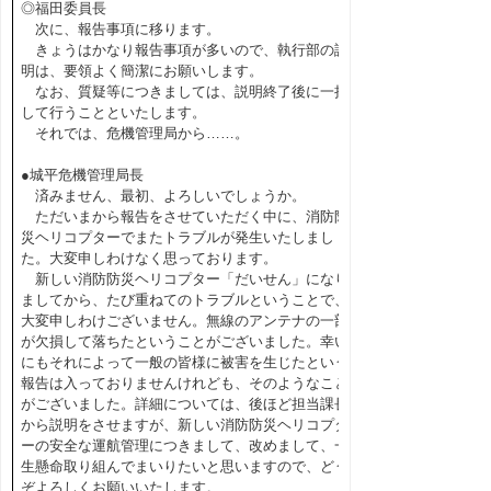
◎福田委員長
次に、報告事項に移ります。
きょうはかなり報告事項が多いので、執行部の説
明は、要領よく簡潔にお願いします。
なお、質疑等につきましては、説明終了後に一括
して行うことといたします。
それでは、危機管理局から……。
●城平危機管理局長
済みません、最初、よろしいでしょうか。
ただいまから報告をさせていただく中に、消防防
災ヘリコプターでまたトラブルが発生いたしまし
た。大変申しわけなく思っております。
新しい消防防災ヘリコプター「だいせん」になり
ましてから、たび重ねてのトラブルということで、
大変申しわけございません。無線のアンテナの一部
が欠損して落ちたということがございました。幸い
にもそれによって一般の皆様に被害を生じたという
報告は入っておりませんけれども、そのようなこと
がございました。詳細については、後ほど担当課長
から説明をさせますが、新しい消防防災ヘリコプタ
ーの安全な運航管理につきまして、改めまして、一
生懸命取り組んでまいりたいと思いますので、どう
ぞよろしくお願いいたします。