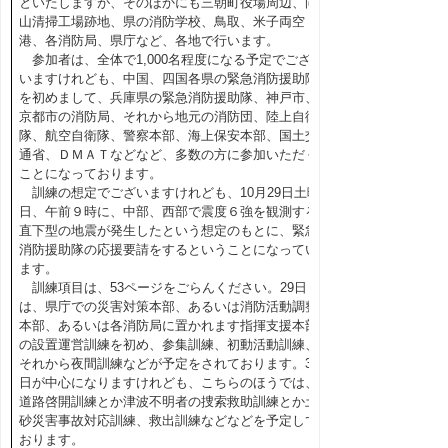
といたしますが、そのほかにも三朝町役場周辺、向
山清掃工場跡地、県の消防学校、鳥取、米子両空
港、各消防局、県庁など、各地で行います。
参加者は、全体で1,000名程度になる予定でござ
いますけれども、中国、四国各県の緊急消防援助隊
を初めまして、兵庫県の緊急消防援助隊、神戸市、
京都市の消防局、それから地元の消防団、陸上自衛
隊、航空自衛隊、警察本部、海上保安本部、国土交
通省、ＤＭＡＴなどなど、多数の方に参加いただく
ことになっております。
訓練の想定でございますけれども、10月29日土曜
日、午前９時に、中部、西部で震度６強を観測する
直下型の地震が発生したという想定のもとに、緊急
消防援助隊の応援要請をするということになってい
ます。
訓練項目は、53ページをごらんください。29日
は、県庁での災害対策本部、あるいは消防活動調整
本部、あるいは各消防局に置かれます指揮支援本部
の設置運営訓練を初め、参集訓練、初動活動訓練、
それから夜間訓練などが予定をされております。30
日が中心になりますけれども、こちらのほうでは、
道路啓開訓練とか津波不明者の捜索救助訓練とか土
砂災害事故対応訓練、救出訓練などなどを予定して
おります。