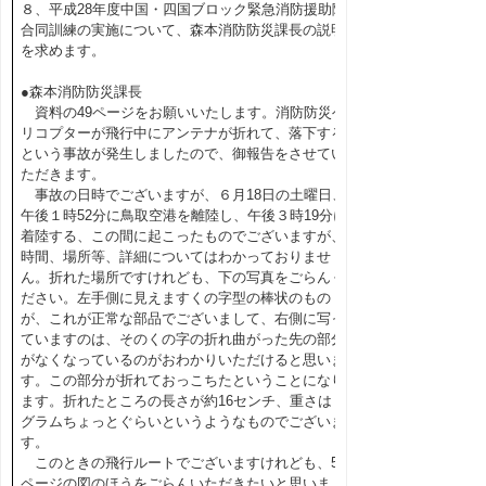
８、平成28年度中国・四国ブロック緊急消防援助隊
合同訓練の実施について、森本消防防災課長の説明
を求めます。
●森本消防防災課長
資料の49ページをお願いいたします。消防防災ヘ
リコプターが飛行中にアンテナが折れて、落下する
という事故が発生しましたので、御報告をさせてい
ただきます。
事故の日時でございますが、６月18日の土曜日、
午後１時52分に鳥取空港を離陸し、午後３時19分に
着陸する、この間に起こったものでございますが、
時間、場所等、詳細についてはわかっておりませ
ん。折れた場所ですけれども、下の写真をごらんく
ださい。左手側に見えますくの字型の棒状のもの
が、これが正常な部品でございまして、右側に写っ
ていますのは、そのくの字の折れ曲がった先の部分
がなくなっているのがおわかりいただけると思いま
す。この部分が折れておっこちたということになり
ます。折れたところの長さが約16センチ、重さは６
グラムちょっとぐらいというようなものでございま
す。
このときの飛行ルートでございますけれども、50
ページの図のほうをごらんいただきたいと思いま