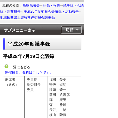
現在の位置：
鳥取県議会
記録・報告
議事録・会議
録・調査報告
平成28年度委員会会議録・活動報告
地域振興県土警察常任委員会議事録
平成28年度議事録
平成28年7月19日会議録
一覧にもどる
開催概要、資料はこちらです。
出席者
委員長
福田 俊史
（８名）
副委員長
野坂 道明
委員
浜崎 晋一
前田 八壽彦
澤 紀男
森 雅幹
長谷川 稔
横山 隆義