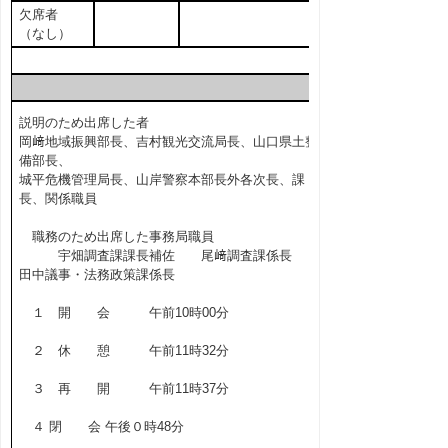
欠席者
（なし）
説明のため出席した者
岡﨑地域振興部長、吉村観光交流局長、山口県土整
備部長、
城平危機管理局長、山岸警察本部長外各次長、課
長、関係職員
職務のため出席した事務局職員
宇畑調査課課長補佐 尾﨑調査課係長
田中議事・法務政策課係長
１ 開 会 午前10時00分
２ 休 憩 午前11時32分
３ 再 開 午前11時37分
４ 閉 会 午後０時48分