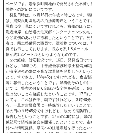
ページです。湯梨浜町園地内で発見された不審な漂
着物への対応についてです。
発見日時は、６月16日の午後２時ごろです。場所
は、湯梨浜町園地内の泊漁港海岸ということです。
写真は少し見にくいですけれども、右側のほうに泊
漁港海岸、山陰道の泊東郷インターチェンジのちょ
うど北側のあたりに漂着したということです。発見
者は、県土整備局の職員で、漂着物については、写
真でお示ししております。長さが約1.8メートル、
幅が約1.2メートルというようなものです。
２の経緯、対応状況です。16日、発見当日ですけ
れども、14時ごろ、中部総合事務所県土整備局職員
が海岸巡視の際に不審な漂着物を発見したというこ
とで、すぐさま、18時45分ですけれども、倉吉警察
署に報告したということです。漂着物そのものにつ
いては、警察のＮＢＣ部隊が安全性を確認し、危険
性はないことを確認したということです。17日につ
いては、これは夜中、朝ですけれども、３時40分ご
ろ、一旦倉吉警察署に一時保管したということで、
その日の９時45分ですけれども、改めて消防庁にも
報告したということです。17日の13時には、県の関
係部局で情報連絡会を開催したということで、市町
村への情報提供、県民への注意喚起を行ったという