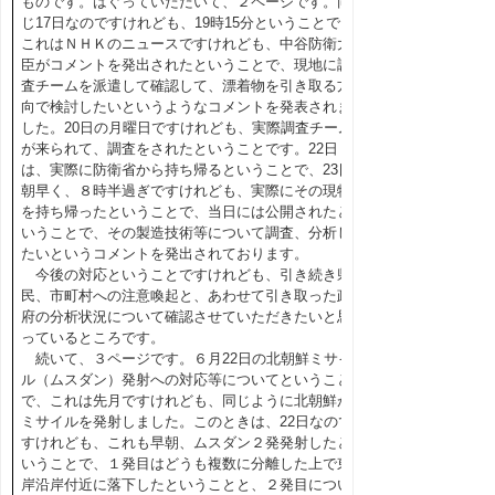
ものです。はぐっていただいて、２ページです。同
じ17日なのですけれども、19時15分ということで、
これはＮＨＫのニュースですけれども、中谷防衛大
臣がコメントを発出されたということで、現地に調
査チームを派遣して確認して、漂着物を引き取る方
向で検討したいというようなコメントを発表されま
した。20日の月曜日ですけれども、実際調査チーム
が来られて、調査をされたということです。22日
は、実際に防衛省から持ち帰るということで、23日
朝早く、８時半過ぎですけれども、実際にその現物
を持ち帰ったということで、当日には公開されたと
いうことで、その製造技術等について調査、分析し
たいというコメントを発出されております。
今後の対応ということですけれども、引き続き県
民、市町村への注意喚起と、あわせて引き取った政
府の分析状況について確認させていただきたいと思
っているところです。
続いて、３ページです。６月22日の北朝鮮ミサイ
ル（ムスダン）発射への対応等についてということ
で、これは先月ですけれども、同じように北朝鮮が
ミサイルを発射しました。このときは、22日なので
すけれども、これも早朝、ムスダン２発発射したと
いうことで、１発目はどうも複数に分離した上で東
岸沿岸付近に落下したということと、２発目につい