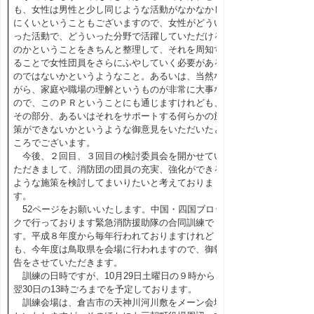
も、女性は男性と少し同じような活動がなかなかし
にくいということもございますので、女性がどうい
った活動で、どういった分野で活躍していただける
のかということをきちんと整理して、それを周知す
ることで女性団員をさらにふやしていく必要がある
のではないかというようなこと。あるいは、当然な
がら、家庭や職場の理解というものが非常に大事な
ので、このＰＲということにも通じますけれども、
その部分、あるいはそれをサポートする何らかの施
策ができないかというような御意見をいただいたと
ころでございます。
今後、２回目、３回目の検討委員会を開かせてい
ただきまして、消防団の団員の充実、強化ができる
ような施策を検討してまいりたいと考えておりま
す。
52ページをお願いいたします。中国・四国ブロッ
クで行っております緊急消防援助隊の合同訓練で
す。平成８年度から毎年行われておりますけれど
も、今年度は鳥取県を会場に行われますので、御報
告をさせていただきます。
訓練の日時ですが、10月29日土曜日の９時から、
翌30日の13時ごろまでを予定しております。
訓練会場は、倉吉市の天神川河川敷をメーン会場