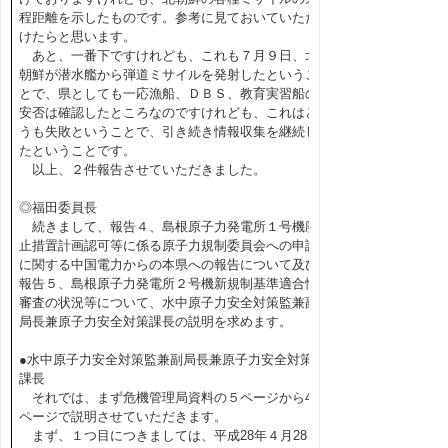
程距離を示したものです。参考に見ておいていただ
けたらと思います。
あと、一番下ですけれども、これも７月９日、北
朝鮮が潜水艦から弾道ミサイルを発射したというこ
とで、県としても一応漁船、ＤＢＳ、教育実習船の
安否は確認したところなのですけれども、これはど
うも失敗ということで、引き続き情報収集を継続し
たということです。
以上、２件報告させていただきました。
◎福田委員長
続きまして、報告４、島根原子力発電所１号機廃
止措置計画認可等に係る原子力規制委員会への申請
に関する中国電力からの本県への報告について及び
報告５、島根原子力発電所２号機新規制基準適合性
審査の状況等について、水中原子力安全対策監兼副
局長兼原子力安全対策課長の説明を求めます。
●水中原子力安全対策監兼副局長兼原子力安全対策
課長
それでは、まず危機管理局資料の５ページから44
ページで説明させていただきます。
まず、１つ目につきましては、平成28年４月28日