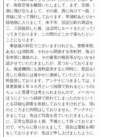
す。鳥取空港を離陸いたしまして、まず、北側、海
側に飛び立ちまして、その後、西に向けて一路、海
岸線に沿って飛行しております。琴浦町あたりから
陸地側に入りまして、米子市、旧淀江町の周辺を
二、三回旋回した後、ほぼ同じルートをたどって戻
ってきております。この間のどこかで落ちたという
ことになります。
事故後の対応でございますけれども、警察本部、
あるいは消防局、それから関係する市町村、海上保
安本部に連絡の上、その被害の報告等がないかを確
認させていただきましたが、見つかっておりませ
ん。報道機関にも資料提供すると同時に、部品を発
見した場合には速やかに連絡していただくように資
料提供しております。アンテナにつきましては、機
体更新後１年３カ月という段階で折れるというのは
ちょっと普通では考えられませんので、メーカーの
ほうにどういう経緯で折れてしまったのかというこ
とを詳細な調査を依頼しておりますけれども、現在
のところまだ判明はしておりません。アンテナにつ
きましては、先ほど写真を見ていただきましたよう
に、正常な部品を１個、予備として持っております
ので、そちらに取りかえまして、現在は運航を再開
をしておりますが、先ほど申し上げましたように、