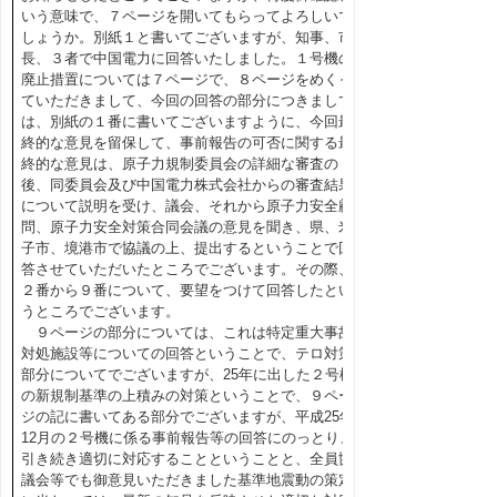
いう意味で、７ページを開いてもらってよろしいで
しょうか。別紙１と書いてございますが、知事、市
長、３者で中国電力に回答いたしました。１号機の
廃止措置については７ページで、８ページをめくっ
ていただきまして、今回の回答の部分につきまして
は、別紙の１番に書いてございますように、今回最
終的な意見を留保して、事前報告の可否に関する最
終的な意見は、原子力規制委員会の詳細な審査の
後、同委員会及び中国電力株式会社からの審査結果
について説明を受け、議会、それから原子力安全顧
問、原子力安全対策合同会議の意見を聞き、県、米
子市、境港市で協議の上、提出するということで回
答させていただいたところでございます。その際、
２番から９番について、要望をつけて回答したとい
うところでございます。
９ページの部分については、これは特定重大事故
対処施設等についての回答ということで、テロ対策
部分についてでございますが、25年に出した２号機
の新規制基準の上積みの対策ということで、９ペー
ジの記に書いてある部分でございますが、平成25年
12月の２号機に係る事前報告等の回答にのっとり、
引き続き適切に対応することということと、全員協
議会等でも御意見いただきました基準地震動の策定