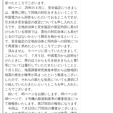
述べたところでございます。
44ページ、25年の３月に、安全協定につきまして
は、運用に関して同様の対応をするということで、
中国電力から回答をいただいておるところですが、
引き続き安全協定の改定についても申し入れたとこ
ろです。立地自治体と安全協定の規定内容に差が設
けられている現状では、貴社の対応自体にも差が生
じるのではないかという懸念を抱かせるということ
で、安全協定の立地自治体と同内容への回答につい
て再度強く求めたというところでございます。
済みません、５ページに戻っていただきまして、
これらについて、７月５日、中国電力から説明を受
けたときに、県のほうからも引き続ききちんと要望
等については履行していただきたいということと、
７月１日に、地震調査研究推進本部から山陰地区の
地震の発生が確率が高まったという報道もございま
したので、それらの新たな知見についても適切に取
り組んでいただきたいというところを申し入れたと
ころでございます。
続いて、45ページをお願いします。45ページから
48ページで、２号機の新規制基準の審査状況につい
て御報告いたします。第27回目の報告になります。
今回は、７月12日に77回目の審査がございまし