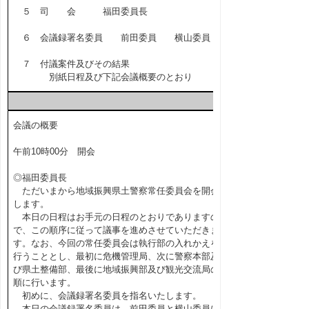
５ 司 会 福田委員長
６ 会議録署名委員 前田委員 横山委員
７ 付議案件及びその結果
別紙日程及び下記会議概要のとおり
会議の概要
午前10時00分 開会
◎福田委員長
ただいまから地域振興県土警察常任委員会を開会
します。
本日の日程はお手元の日程のとおりでありますの
で、この順序に従って議事を進めさせていただきま
す。なお、今回の常任委員会は執行部の入れかえを
行うこととし、最初に危機管理局、次に警察本部及
び県土整備部、最後に地域振興部及び観光交流局の
順に行います。
初めに、会議録署名委員を指名いたします。
本日の会議録署名委員は、前田委員と横山委員に