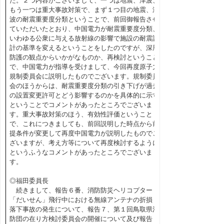
た。２つ内容がございまして、一つは地震、津波、
もう一つは重大事故対策で、まず１つ目の地震、津
波の耐震重要度分類ということで、前回御報告させ
ていただいたとおり、中国電力が耐震重要度分類、
いわゆる公衆に与える放射線の影響で施設の耐震設
計の基準を変えるということをしたのですが、深層
防護の観点からいかがなものか、再検討ということ
で、中国電力が指導を受けまして、今回再度原子力
規制委員会に説明したものでございます。規制委員
会のほうからは、耐震重要度分類の引き下げが過去
の設置変更許可とどう影響するのかを具体的に示す
ということでコメントがあったところでございま
す。重大事故対策のほう、有効性評価ということ
で、これにつきましても、前回説明した時点から前
提条件が変更して再度中国電力が説明したものでご
ざいますが、考え方等について再度検討するように
というふうなコメントがあったところでございま
す。
◎福田委員長
続きまして、報告６番、消防防災ヘリコプター
「だいせん」飛行中における無線アンテナの折損・
落下事故の発生について、報告７、第１回鳥取県消
防団の在り方検討委員会の開催について及び報告