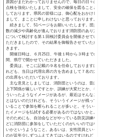
原因がまだわかっておりませんので、毎日の日々の
点検を強化いたしまして、安全の確保を図ることと
しております。県民の皆様には、御心配をおかけし
まして、まことに申しわけないと思っております。
続きまして、51ページをお願いいたします。団員
数の減少や高齢化が進んでおります消防団のあり方
について検討する第１回検討委員会を開催させてい
ただきましたので、その結果を御報告させていただ
きます。
開催日時は、６月25日、午後１時から３時までの
間、県庁で開かせていただきました。
委員は、そこに記載の９名を任命しておりますけ
れども、当日は代理出席の方を含めまして７名の方
の出席をいただいております。
主な意見としましては、消防団というのは、昔は
上下関係が厳しいですとか、訓練が大変だとか、そ
ういったようなイメージがあるが、最近はそんなこ
とはないのだけれども、そういうイメージが残って
いることで参加を断られることが多いと。そういっ
たイメージを払拭する必要があるのではないかと。
そのためにも、自治会などがやっている防災訓練な
どに消防団に参加をしていただくのがいいのではな
いかというようなこと。あるいは、女性団員という
のが近年少しずつふえてきてはいるのですけれど