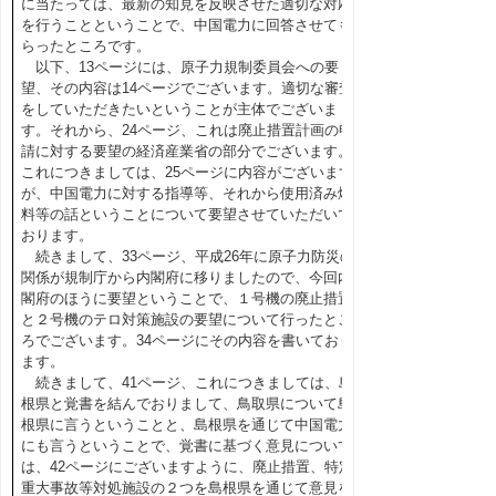
に当たっては、最新の知見を反映させた適切な対応
を行うことということで、中国電力に回答させても
らったところです。
以下、13ページには、原子力規制委員会への要
望、その内容は14ページでございます。適切な審査
をしていただきたいということが主体でございま
す。それから、24ページ、これは廃止措置計画の申
請に対する要望の経済産業省の部分でございます。
これにつきましては、25ページに内容がございます
が、中国電力に対する指導等、それから使用済み燃
料等の話ということについて要望させていただいて
おります。
続きまして、33ページ、平成26年に原子力防災の
関係が規制庁から内閣府に移りましたので、今回内
閣府のほうに要望ということで、１号機の廃止措置
と２号機のテロ対策施設の要望について行ったとこ
ろでございます。34ページにその内容を書いており
ます。
続きまして、41ページ、これにつきましては、島
根県と覚書を結んでおりまして、鳥取県について島
根県に言うということと、島根県を通じて中国電力
にも言うということで、覚書に基づく意見について
は、42ページにございますように、廃止措置、特定
重大事故等対処施設の２つを島根県を通じて意見を