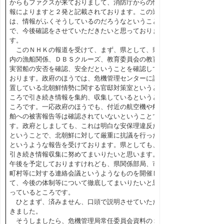
からもファクスが来ておりまして、消防庁からの情
報によりますと２発と記載されております。この辺
は、情報がふくそうしているのだろうなということ
で、今後確認をさせていただきたいと思っておりま
す。
このＮＨＫの報道を受けて、まず、県として、県
内の漁船関係、ＤＢＳクルーズ、教育委員会の教育
実習船の安否を確認、安全だということを確認して
おります。政府のほうでは、危機管理センターに設
置している北朝鮮情勢に関する官邸対策室というと
ころで引き続き情報を集約、収集しているというと
ころです。一応政府のほうでも、付近の航空機や船
舶への被害報告等は確認されていないということで
す。政府としましても、これは明白な安保理違反だ
ということで、北朝鮮に対して厳重に抗議を行った
というような報告を受けております。県としても、
引き続き情報収集に努めてまいりたいと思います。
午後を予定しておりますけれども、県関係部局、市
町村等に対する連絡会議というようなものを開催し
て、今後の体制等について徹底してまいりたいと思
っているところです。
ひとまず、済みません、口頭で説明させていただ
きました。
そうしましたら、危機管理局常任委員会資料の１