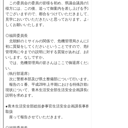
この委員会の委員の皆様を初め、県議会議員の皆
様方には、この後、追って御案内を差し上げる予定
でございますので、都合をつけていただきまして、
見学においでいただきたいと思っております。よろ
しくお願いいたします。
◎福田委員長
北朝鮮のミサイルの関係で、危機管理局さんに最
初に質疑をしてくださいということですので、危機
管理局に今までの説明に対する質疑があれば、お願
いします。なしですか。
では、危機管理局の皆さんはここで御退席くださ
い。
（執行部退席）
次に警察本部及び県土整備部について行います。
報告の１番、平成28年上半期における特殊詐欺の
現状について、青木生活安全部生活安全企画課長の
説明を求めます。
●青木生活安全部総括参事官生活安全企画課長事務
取扱
座って報告させていただきます。
◎福田委員長