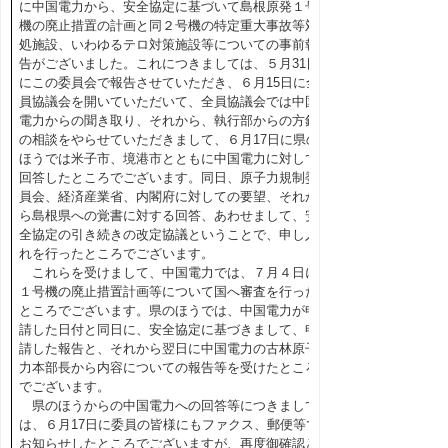
に中国電力から、安全協定に基づいて島根原発１号
機の廃止措置の計画と同２号機の特定重大事故等対
処施設、いわゆるテロ対策施設等についての事前報
告がございました。これにつきましては、５月31日
にこの委員会で報告させていただき、６月15日に全
員協議会を開いていただいて、全員協議会では中国
電力からの聞き取り、それから、執行部からの方針
の相談をやらせていただきまして、６月17日に県の
ほうでは米子市、境港市とともに中国電力に対して
回答したところでございます。同日、原子力規制委
員会、経済産業省、内閣府に対しての要望、それか
ら島根県への覚書に対する回答、あわせまして、安
全協定の引き続きの改定協議ということで、申し入
れを行ったところでございます。
これらを受けまして、中国電力では、７月４日に
１号機の廃止措置計画等について国へ審査を行った
ところでございます。県のほうでは、中国電力が申
請した日付と同日に、安全協定に基づきまして、申
請した報告と、それから翌日に中国電力の古林原子
力本部長から内容についての報告等を受けたところ
でございます。
県のほうからの中国電力への回答等につきまして
は、６月17日に委員の皆様にもファクス、郵便等で
お知らせしたところでございますが、再度御確認と