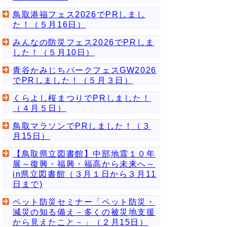
鳥取港福フェス2026でPRしまし
た！（５月16日）
みんなの防災フェス2026でPRしま
した！（５月10日）
青谷かみじちパークフェスGW2026
でPRしました！（５月３日）
くらよし桜まつりでPRしました！
（４月５日）
鳥取マラソンでPRしました！（３
月15日）
【鳥取県立図書館】中部地震１０年
展～復興・福興・福高から未来へ～
in県立図書館（３月１日から３月11
日まで)
ペット防災セミナー「ペット防災・
減災の知る備え－多くの被災地支援
から見えたこと－」（２月15日）