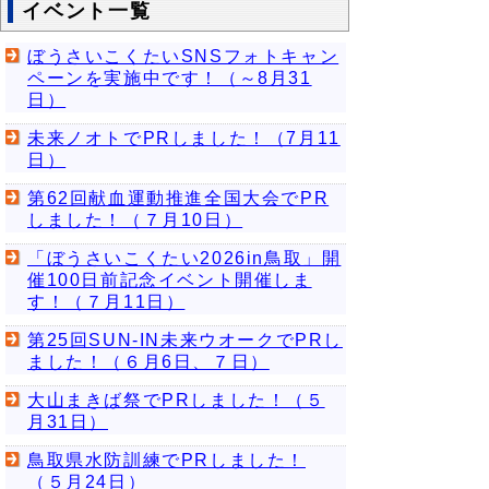
イベント一覧
ぼうさいこくたいSNSフォトキャン
ペーンを実施中です！（～8月31
日）
未来ノオトでPRしました！（7月11
日）
第62回献血運動推進全国大会でPR
しました！（７月10日）
「ぼうさいこくたい2026in鳥取」開
催100日前記念イベント開催しま
す！（７月11日）
第25回SUN-IN未来ウオークでPRし
ました！（６月6日、７日）
大山まきば祭でPRしました！（５
月31日）
鳥取県水防訓練でPRしました！
（５月24日）