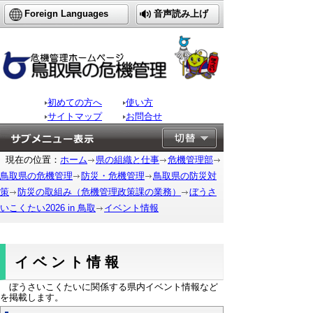
Foreign Languages
音声読み上げ
初めての方へ
使い方
サイトマップ
お問合せ
現在の位置：
ホーム
県の組織と仕事
危機管理部
鳥取県の危機管理
防災・危機管理
鳥取県の防災対
策
防災の取組み（危機管理政策課の業務）
ぼうさ
いこくたい2026 in 鳥取
イベント情報
イベント情報
ぼうさいこくたいに関係する県内イベント情報など
を掲載します。