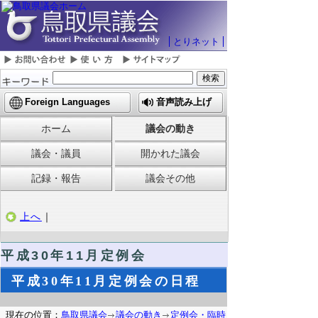
とりネット
Foreign Languages
音声読み上げ
ホーム
議会の動き
議会・議員
開かれた議会
記録・報告
議会その他
上へ
｜
平成30年11月定例会
平成30年11月定例会の日程
現在の位置：
鳥取県議会
議会の動き
定例会・臨時