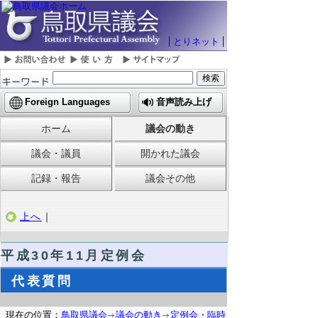
とりネット
Foreign Languages
音声読み上げ
ホーム
議会の動き
議会・議員
開かれた議会
記録・報告
議会その他
上へ
｜
平成30年11月定例会
代表質問
現在の位置：
鳥取県議会
議会の動き
定例会・臨時