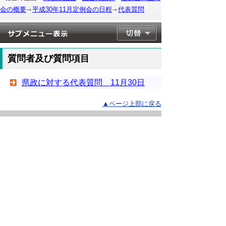
会の概要
平成30年11月定例会の日程
代表質問
質問者及び質問項目
県政に対する代表質問 11月30日
▲ページ上部に戻る
と
個人情報保護
|
リンクについて
|
著作権に
り
ついて
|
アクセシビリティ
ネ
このサイトへのご意見・お問い合わせ
ッ
→
鳥取県議会の場所
ト
鳥取県議会事務局
〒680-8570 鳥取県鳥取市東町1-220
へ
電話番号:
0857-26-7460
ファクシミリ:0857-26-7461
の
メール：
gikaisoumu@pref.tottori.lg.jp