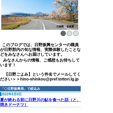
このブログでは、日野振興センターの職員
が日野郡内の旬な情報、実際体験したことな
どをみなさんへお届けしています。
みなさんからの情報、ご感想もお待ちして
います！
【日野ごよみ】という件名でメールしてく
ださい＞＞hino-shinkou@pref.tottori.lg.jp
「
◇日野振興局
」で絞込み
2022年8月8日
夏が終わる前に日野川の鮎を食べた話（と、
焼きドーナツ）