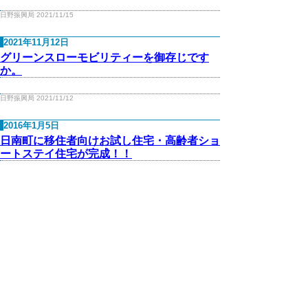
日野振興局 2021/11/15
2021年11月12日
グリーンスローモビリティーを御存じです
か。
日野振興局 2021/11/12
2016年1月5日
日南町に移住者向けお試し住宅・高齢者ショ
ートステイ住宅が完成！！
日野振興局 2016/01/05
2015年11月18日
奥日野の魅力を描く♪♪ 『OKAERI（おかえ
り） ～JR伯備線の旅～』
日野振興局 2015/11/18
2015年10月22日
JR上菅駅に注目！（上菅よりどころ