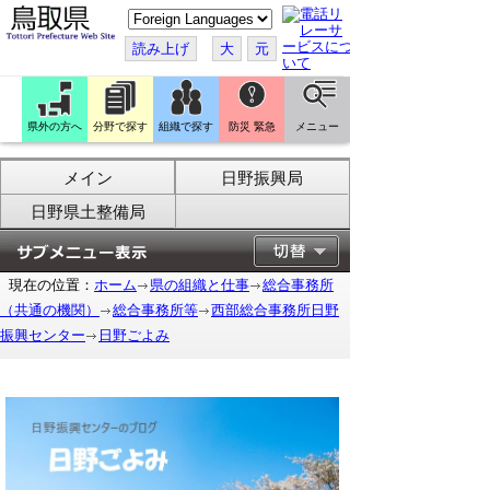
こ
の
ペ
読み上げ
大
元
ー
ジ
を
翻
訳
県外の方へ
分野で探す
組織で探す
防災 緊急
メニュー
す
る
メイン
日野振興局
日野県土整備局
現在の位置：
ホーム
県の組織と仕事
総合事務所
（共通の機関）
総合事務所等
西部総合事務所日野
振興センター
日野ごよみ