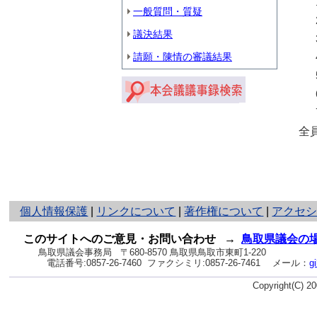
一般質問・質疑
議決結果
請願・陳情の審議結果
全
と
個人情報保護
|
リンクについて
|
著作権について
|
アクセ
り
ネ
このサイトへのご意見・お問い合わせ
→
鳥取県議会の
ッ
鳥取県議会事務局
〒680-8570 鳥取県鳥取市東町1-220
電話番号:
0857-26-7460
ファクシミリ:0857-26-7461
メール：
g
ト
へ
Copyright(C) 
の