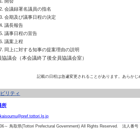
開会
会議録署名議員の指名
会期及び議事日程の決定
議長報告
議事日程の宣告
議案上程
同上に対する知事の提案理由の説明
員協議会（本会議終了後全員協議会室）
記載の日程は急遽変更されることがあります。あらかじ
シビリティ
場所
ikaisoumu@pref.tottori.lg.jp
2006～ 鳥取県(Tottori Prefectural Government) All Rights Reserved. 法人番号