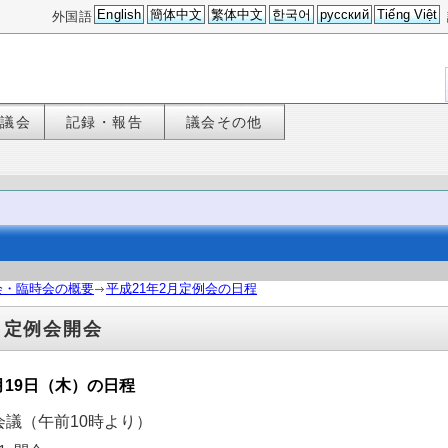
English
簡体中文
繁体中文
한국어
русский
Tiếng Việt
外国語
た議会
記録・報告
議会その他
会・臨時会の概要
平成21年2月定例会の日程
月定例会開会
月19日（木）の日程
会議（午前10時より）