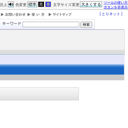
ツールの使い方
標準
黒
青
大きくする
読上
色変更
文字サイズ変更
ボタンを非表示
とりネット