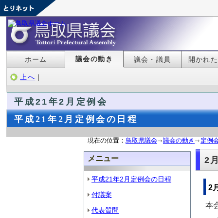
議会の動き
ホーム
議会・議員
開かれ
上へ
｜
平成21年2月定例会
平成21年2月定例会の日程
現在の位置：
鳥取県議会
議会の動き
定例
メニュー
2
平成21年2月定例会の日程
2
付議案
本
代表質問