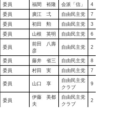
委員
福間 裕隆
会派「信」
4
委員
廣江 弌
自由民主党
7
委員
初田 勲
自由民主党
3
委員
山根 英明
自由民主党
6
前田 八壽
委員
自由民主党
2
彦
委員
藤井 省三
自由民主党
8
委員
村田 実
自由民主党
7
自由民主党
委員
山口 享
9
クラブ
伊藤 美都
自由民主党
委員
2
夫
クラブ
自由民主党
委員
石村 祐輔
3
クラブ
自由民主党
委員
小谷 茂
4