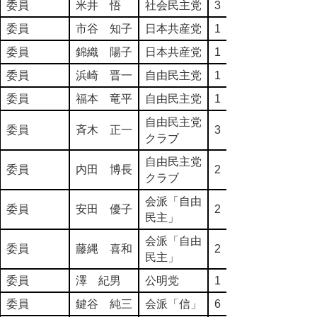
委員
米井 悟
社会民主党
3
委員
市谷 知子
日本共産党
1
委員
錦織 陽子
日本共産党
1
委員
浜崎 晋一
自由民主党
1
委員
福本 竜平
自由民主党
1
自由民主党
委員
斉木 正一
3
クラブ
自由民主党
委員
内田 博長
2
クラブ
会派「自由
委員
安田 優子
2
民主」
会派「自由
委員
藤縄 喜和
2
民主」
委員
澤 紀男
公明党
1
委員
鍵谷 純三
会派「信」
6