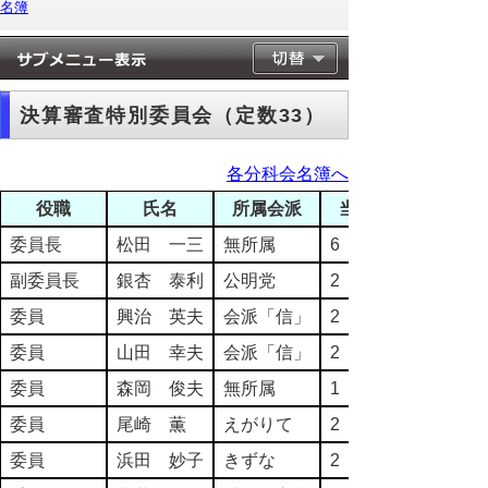
名簿
決算審査特別委員会（定数33）
各分科会名簿へ
役職
氏名
所属会派
当選回数
委員長
松田 一三
無所属
6
副委員長
銀杏 泰利
公明党
2
委員
興治 英夫
会派「信」
2
委員
山田 幸夫
会派「信」
2
委員
森岡 俊夫
無所属
1
委員
尾崎 薫
えがりて
2
委員
浜田 妙子
きずな
2