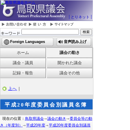
とりネット
Foreign Languages
音声読み上げ
ホーム
議会の動き
議会・議員
開かれた議会
記録・報告
議会その他
上へ
｜
平成20年度委員会別議員名簿
現在の位置：
鳥取県議会
議会の動き
委員会等の動
き（年度別）
平成20年度
平成20年度委員会別議員