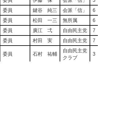
委員
伊藤 保
会派「信」
3
委員
鍵谷 純三
会派「信」
6
委員
松田 一三
無所属
6
委員
廣江 弌
自由民主党
7
委員
村田 実
自由民主党
7
自由民主党
委員
石村 祐輔
3
クラブ
自由民主党
委員
野田 修
3
クラブ
前のページ
次のページ
▲ページ上部に戻る
と
個人情報保護
|
リンクについて
|
著作権に
り
ついて
|
アクセシビリティ
ネ