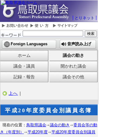
とりネット
Foreign Languages
音声読み上げ
ホーム
議会の動き
議会・議員
開かれた議会
記録・報告
議会その他
上へ
｜
平成20年度委員会別議員名簿
現在の位置：
鳥取県議会
議会の動き
委員会等の動
き（年度別）
平成20年度
平成20年度委員会別議員