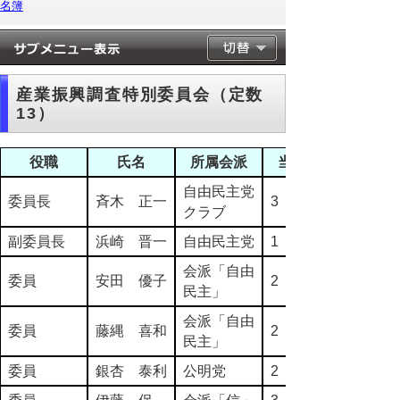
名簿
産業振興調査特別委員会（定数
13）
役職
氏名
所属会派
当選回数
自由民主党
委員長
斉木 正一
3
クラブ
副委員長
浜崎 晋一
自由民主党
1
会派「自由
委員
安田 優子
2
民主」
会派「自由
委員
藤縄 喜和
2
民主」
委員
銀杏 泰利
公明党
2