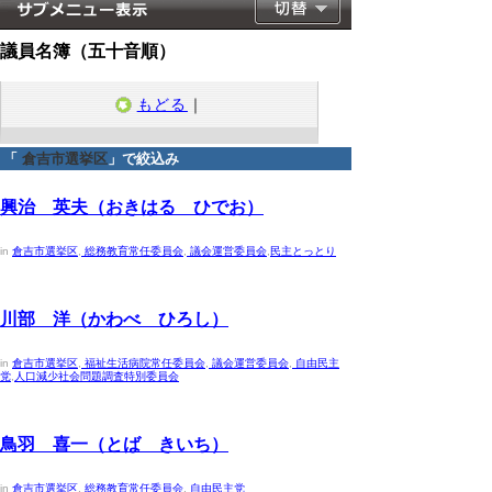
議員名簿（五十音順）
もどる
｜
「
倉吉市選挙区
」で絞込み
2023年4月30日
興治 英夫（おきはる ひでお）
in
倉吉市選挙区
,
総務教育常任委員会
,
議会運営委員会
,
民主とっとり
2023年4月30日
川部 洋（かわべ ひろし）
in
倉吉市選挙区
,
福祉生活病院常任委員会
,
議会運営委員会
,
自由民主
党
,
人口減少社会問題調査特別委員会
2023年4月30日
鳥羽 喜一（とば きいち）
in
倉吉市選挙区
,
総務教育常任委員会
,
自由民主党