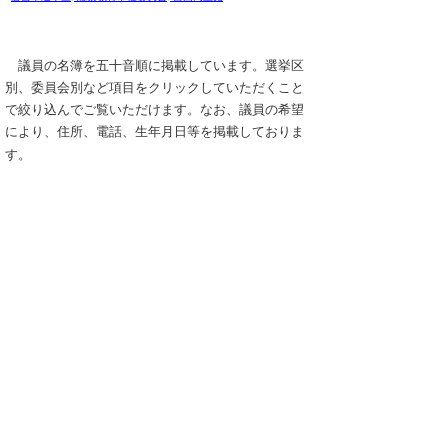
議員の名簿を五十音順に掲載しています。選挙区
別、委員会別など項目をクリックしていただくこと
で絞り込んでご覧いただけます。なお、議員の希望
により、住所、電話、生年月日等を掲載しておりま
す。
議員名簿（令和8年3月16日現在）
(pdf:47KB)
▲ページ上部に戻る
と
個人情報保護
|
リンクについて
|
著作権に
り
ついて
|
アクセシビリティ
ネ
このサイトへのご意見・お問い合わせ