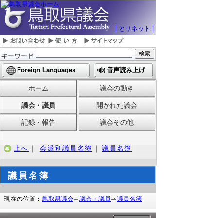
とりネット
Foreign Languages
音声読み上げ
ホーム
議会の動き
議会・議員
開かれた議会
記録・報告
議会その他
上へ
｜
会派別議員名簿
｜
議員名簿
議員名簿
現在の位置：
鳥取県議会
議会・議員
議員名簿