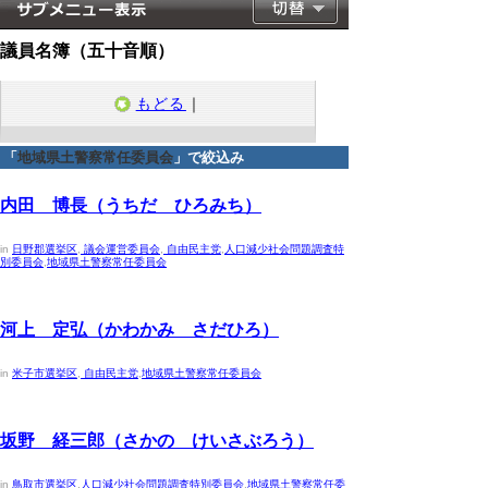
議員名簿（五十音順）
もどる
｜
「
地域県土警察常任委員会
」で絞込み
2023年4月30日
内田 博長（うちだ ひろみち）
in
日野郡選挙区
,
議会運営委員会
,
自由民主党
,
人口減少社会問題調査特
別委員会
,
地域県土警察常任委員会
2023年4月30日
河上 定弘（かわかみ さだひろ）
in
米子市選挙区
,
自由民主党
,
地域県土警察常任委員会
2023年4月30日
坂野 経三郎（さかの けいさぶろう）
in
鳥取市選挙区
,
人口減少社会問題調査特別委員会
,
地域県土警察常任委