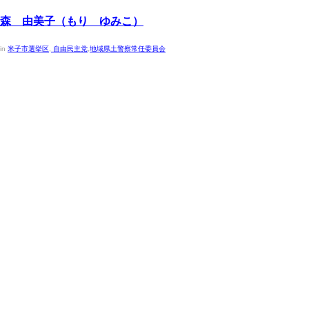
2023年4月30日
森 由美子（もり ゆみこ）
in
米子市選挙区
,
自由民主党
,
地域県土警察常任委員会
議員の名簿を五十音順に掲載しています。選挙区
別、委員会別など項目をクリックしていただくこと
で絞り込んでご覧いただけます。なお、議員の希望
により、住所、電話、生年月日等を掲載しておりま
す。
議員名簿（令和8年3月16日現在）
(pdf:47KB)
▲ページ上部に戻る
と
個人情報保護
|
リンクについて
|
著作権に