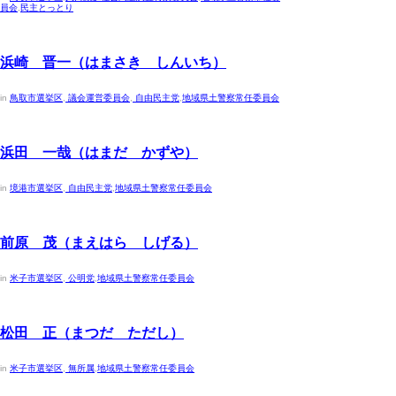
員会
,
民主とっとり
2023年4月30日
浜崎 晋一（はまさき しんいち）
in
鳥取市選挙区
,
議会運営委員会
,
自由民主党
,
地域県土警察常任委員会
2023年4月30日
浜田 一哉（はまだ かずや）
in
境港市選挙区
,
自由民主党
,
地域県土警察常任委員会
2023年4月30日
前原 茂（まえはら しげる）
in
米子市選挙区
,
公明党
,
地域県土警察常任委員会
2023年4月30日
松田 正（まつだ ただし）
in
米子市選挙区
,
無所属
,
地域県土警察常任委員会