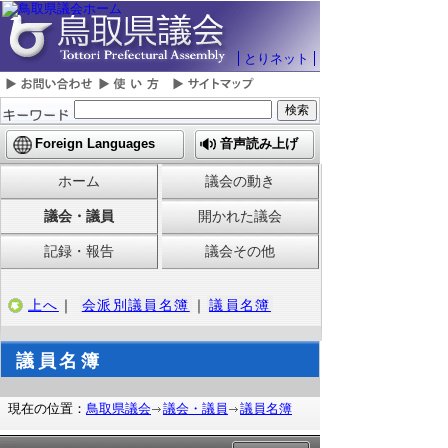
とりネット
Foreign Languages
音声読み上げ
ホーム
議会の動き
議会・議員
開かれた議会
記録・報告
議会その他
上へ
｜
会派別議員名簿
｜
議員名簿
議員名簿
現在の位置：
鳥取県議会
議会・議員
議員名簿