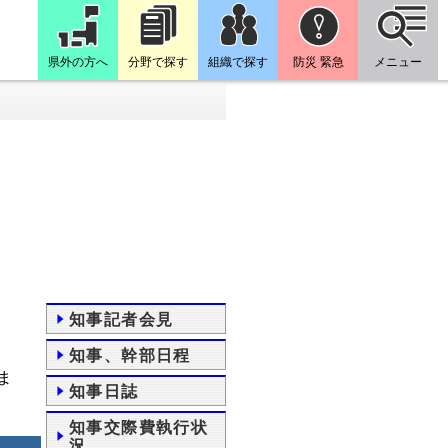
県外の方へ
分野で探す
組織で探す
防災 緊急
メニュー
知事記者会見
知事、幹部日程
ま
知事日誌
知事交際費執行状
況