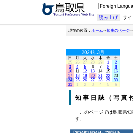
こ
の
ペ
ー
読み上げ
サイ
ジ
を
翻
現在の位置：
ホーム
知事のページ
訳
す
る
2024年3月
日
月
火
水
木
金
土
25
26
27
28
29
1
2
3
4
5
6
7
8
9
10
11
12
13
14
15
16
17
18
19
20
21
22
23
24
25
26
27
28
29
30
31
1
2
3
4
5
6
知事日誌（写真
このページでは鳥取県知
す。
「
2024年3月24日
」で絞込み