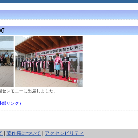
町
園セレモニーに出席しました。
外部リンク）
て
|
著作権について
|
アクセシビリティ