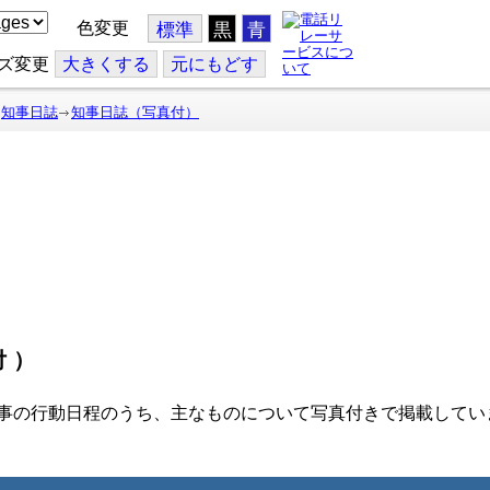
色変更
標準
黒
青
ズ変更
大
きくする
元
にもどす
知事日誌
知事日誌（写真付）
付）
事の行動日程のうち、主なものについて写真付きで掲載してい