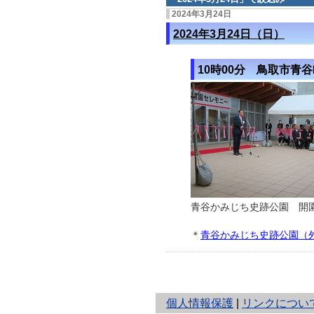
2024年3月24日
2024年3月24日（日）
10時00分
鳥取市青谷
青谷かみじち史跡公園 開
＊
青谷かみじち史跡公園（
と
個人情報保護
|
リンクについ