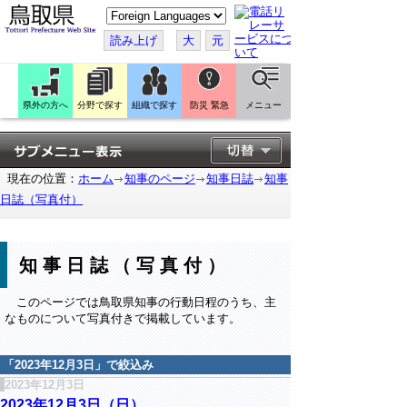
こ
の
ペ
読み上げ
大
元
ー
ジ
を
翻
訳
県外の方へ
分野で探す
組織で探す
防災 緊急
メニュー
す
る
現在の位置：
ホーム
知事のページ
知事日誌
知事
日誌（写真付）
知事日誌（写真付）
このページでは鳥取県知事の行動日程のうち、主
なものについて写真付きで掲載しています。
「
2023年12月3日
」で絞込み
2023年12月3日
2023年12月3日（日）