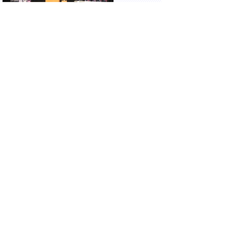
ハワイアロハホールにて開催された、第70
回鳥取県婦人大会に出席しました。
17時00分 鳥取市永楽温泉町