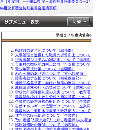
き（年度別）
平成18年度
決算審査特別委員会
17
年度決算審査特別委員会指摘事項
平成１７年度決算審査特別委員会 指摘事
県財政の健全化について（総務部）
人事管理と連携した職員の資質向上について（総務部、福祉保健部
行政情報システムの利活用について（総務部）
市町村の徴収能力向上に向けた支援について（総務部）
青少年育成対策について（企画部）
わらべ館のあり方について（文化観光局）
障害者就労支援について（福祉保健部）
地域間格差是正に向けた施策の展開について（商工労働部）
鳥取県造林公社への貸付について（農林水産部）
学校の外部評価制度の充実について（教育委員会）
鳥取聾学校ひまわり分校の施設整備について（教育委員会）
企業局の経営改善の取組みについて（企業局）
自然エネルギーの位置づけについて（企業局）
鳥取地区工業用水道事業の販路拡大について（企業局）
埋立地の販売促進について（企業局）
7対1看護(入院患者7人に対し看護師1人の配置)の実現について（病
臨床研修医の確保について（病院局）
救急医療の充実と地域医療機関との機能分担について（病院局）