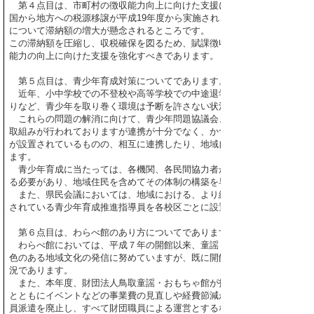
第４点目は、市町村の徴収能力向上に向けた支援についてであります。
国から地方への税源移譲が平成19年度から実施されることに伴い、特に収
について滞納額の増大が懸念されるところです。
この滞納額を圧縮し、収税確保を図るため、賦課徴収を担っている市町村
能力の向上に向けた支援を強化すべきであります。
第５点目は、青少年育成対策についてであります。
近年、小中学校での不登校や高等学校での中途退学、10代の高い人工妊
りなど、青少年を取り巻く環境は予断を許さない状況にあります。
これらの問題の解消に向けて、青少年問題協議会、県・市町村、青少年
取組みが行われておりますが連携が十分でなく、かつ各機関に非行防止、
が設置されているものの、相互に連携したり、地域自治会を巻き込んだ取
ます。
青少年育成に当たっては、各機関、各民間協力者がそれぞれの役割を果
る必要があり、地域住民を含めてその体制の構築を早急に検討すべきであ
また、県民会議においては、地域における、より細やかな活動を進める
されている青少年育成推進指導員を各校区ごとに設置するなど充実すべき
第６点目は、わらべ館のあり方についてであります。
わらべ館においては、平成７年の開館以来、童謡・唱歌やおもちゃをテ
色のある地域文化の発信に努めていますが、既に開館から10年が経過し、
況であります。
また、本年度、財団法人鳥取童謡・おもちゃ館が指定管理者制度で単独
とともにイベントなどの事業費の見直しや経費節減が図られたところです
員派遣を廃止し、すべて財団職員による運営とするなどの対応が考えられ