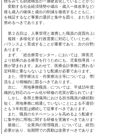
標をみても財政構造が一層硬直化していることがうかがえます。
変動する社会経済情勢や歳出・歳入一体改革などの国の財政施策の的確
後も歳入の確保と歳出の削減を徹底するとともに、長期にわたって継続さ
を検証するなど事業の選択と集中を図り、また引き続き組織の効率化に取
努めるべきであります。
第２点目は、人事管理と連携した職員の資質向上についてであります。
複雑・多様化する行政需要に対応していくため、マネジメント能力や専
バランスよく育成することが重要であり、次の分野における職員の資質向
あります。
まず、「総合療育センター」においては、障害児・者に対し、生涯を見
より効果のある療育を行うためにも、児童指導員・保育士などの専門職員に
務が望まれます。あわせて、医療会計事務に携わる事務職員の異動につい
定時期と重ならないような配慮が必要であります。
また、理学療法士・作業療法士等については、専門職のスキルアップを
流をより積極的に図るべきであります。
次に、「用地事務職員」については、平成15年度決算審査特別委員会の
織的な対応のルール化や研修の充実が図られています。
しかし、各県土整備局における担当職員の継続勤務年数は平均2.38年、特
短く、用地事務に精通していないことによる不適切な対応事例が発生しな
とも３年程度は継続して従事すべきであります。
また、職員のモチベーションを高めるよう配慮するとともに、用地事務
に集中的に用地に関する研修を実施すべきであります。
最後に、「企業局の管理職員」については、経営的感覚と責任、長期的
必要があり、短期間での異動は改善すべきであります。