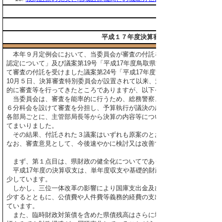
平成１７年度決算審査特別委員会委員長
本年９月定例会において、当委員会が審査の付託を受けました議案第18号
認定について」及び議案第19号「平成17年度鳥取県営病院事業決算の認
て審査の付託を受けました議案第24号「平成17年度決算の認定について
10月５日、決算審査特別委員会が設置されて以来、決算審査の結果を平成
的に審査等を行ってきたところでありますが、以下その経過及び結果をご
当委員会は、審査を能率的に行うため、総務警察、教育民生、経済産業
６分科会を設けて審査を分担し、予算執行が議決の趣旨に沿い、適正かつ
各部局ごとに、主管部局長等から決算の内容等についての詳細な説明を聞
てまいりました。
その結果、付託された３議案はいずれも原案のとおり認定すべきものと
なお、審査意見として、今後速やかに検討又は改善すべきものと決定した
まず、第１点目は、県財政の健全化についてであります。
平成17年度の決算収支は、単年度収支や基礎的財政収支（プライマリー
少しています。
しかし、三位一体改革の影響により国庫支出金及び地方交付税の身代わ
少するとともに、公債費や人件費等義務的経費の支出が高水準で推移する
ています。
また、臨時財政対策債を含めた県債残高はさらに増加しており、経常収