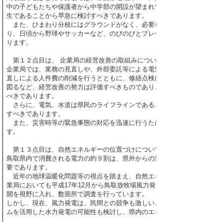
中の子どもたちや保護者から中学部の開設が望まれているところであり、
生であることから早急に検討すべきであります。
また、ひまわり分校にはグラウンドがなく、必要な場合は近隣の福祉施
り、日頃から野球やサッカーなど、のびのびとプレーできるような環境整
ります。
第１２点目は、 企業局の経営改善の取組みについてであります。
企業局では、業務の見直しや、外部委託等による電気技師、現業職員等の
直しによる人件費の削減を行うとともに、修繕点検に係る周期を延長する
図るなど、経営改善の努力は評価すべきものであり、引き続き組織・業務
べきであります。
さらに、電気、水道は県民のライフラインであることを踏まえて、危機
すべきであります。
また、災害時等の緊急事態の対応を迅速に行うため、技術を持った退職
す。
第１３点目は、自然エネルギーの位置づけについてであります。
鳥取県内で消費される電力の約９割は、県外からの送電で賄われており、
要であります。
近年の地球温暖化問題等の視点を踏まえ、自然エネルギーへの転換は、
業局においても平成17年12月から鳥取放牧場風力発電所が操業を開始す
開を視野に入れ、数箇所で調査を行っています。
しかし、現在、風力発電は、民間との競争も激しいことから、風力以外の
ムを活用した水力発電の可能性も検討し、県内のエネルギー自給率の向上