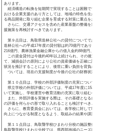
あります。
経済構造の転換を短期間で実現することは困難ですが、喫緊の課題とし
おける企業支援のあり方としては、地域の特色を生かした製品づくりを行
る商品開発に取り組む企業を育成する対策に重点をおくべきであります
さらに、交通アクセスを含めた産業基盤の整備を進めるとともに、県内
援施策を再検討すべきであります。
第９点目は、鳥取県造林公社への貸付についてであります。
造林公社への平成17年度の貸付額は約70億円であり、平成17年度末の借
216億円、農林漁業金融公庫からの借入金約88億円、合計約304億円もの
この資金貸付は今後約40年以上続けられ、その後返済を受けることとな
て、減損会計の原則により公社の資産価値を正確に評価し、財務状況を確
状況を推計することにより、後世に重い負担を背負わせることのないよう
ついては、現在の支援制度が今後の公社の財務状況を踏まえて適当であ
第１０点目は、学校の外部評価制度の充実についてであります。
県立学校の外部評価については、平成17年度に15校が独自に実施してい
いて実施し、学校運営や教育活動の充実に取り組むべきであります。
また、外部評価を実施する際は、その基礎となる自己評価について、学
の評価を何らかの形で取り入れることも検討すべきと思われます。
さらに、教育委員会においては、各学校に対して制度導入の趣旨を一層
向上につながる制度となるよう、取組みの結果や課題を十分検証すべきで
第１１点目は、鳥取聾学校ひまわり分校の施設整備についてであります
鳥取聾学校ひまわり分校では、県西部地域のニーズに応えて、平成16年度