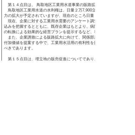
第１４点目は、 鳥取地区工業用水道事業の販路拡大についてであります
鳥取地区工業用水道の水利権は、日量２万7,900立方メートルであり、殿
力の拡大が予定されていますが、現在のところ日量１万立方メートルを２
現在、企業に対する工業用水需要のアンケート調査を実施していますが
込みを把握するとともに、既存企業はもとより、病院、学校、老人施設等
の転換による効果的な経営プランを提示するなど、早期に販路拡大に向け
また、企業誘致による販路拡大に向けて、関係部局と連携し、立地条件
付加価値を提案する中で、工業用水活用の有利性を提示するなど、企業局
べきであります。
第１５点目は、埋立地の販売促進についてであります。
平成17年度の売却面積は4,800平方メートル余にとどまり、年度末の未利用地
ートル、米子崎津団地で24万5,000平方メートルと、依然として厳しい経
景気が僅かながら上向きとなっている現在、新規の企業訪問のみならず
将来的なアクセス基盤の整備構想や、既存企業
との連携による付加価値など、企業進出に向けた新たな提案を検討され、
問を進めるべきであります。
また、企業誘致が他県と競合し、結果的に他県に進出した事例がありま
い、次の販売戦略の参考にすべきであります。
さらに、関係機関等と連携を密にし、売却促進に向けた取組みについて
ります。
第１６点目は、７対１看護、すなわち入院患者７人に対し看護師１人を
ます。
平成17年度の県営病院事業の決算は、全体では黒字となっているものの