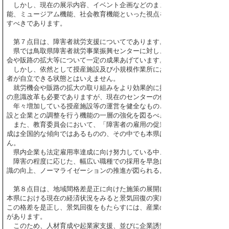
しかし、現在の展示内容、イベント企画などのままでは、これ以上の集
能、ミュージアム機能、社会教育機能といった視点を含めて、わらべ館の
すべきであります。
第７点目は、障害者就労支援についてであります。
県では鳥取県障害者就労事業振興センターに対し、運営費及び事業費の
会や販路の拡大等について一定の成果あげています。
しかし、依然として授産施設及び小規模作業所における工賃の状況は、1
者が自立できる状態とはいえません。
就労機会や販路の拡大の取り組みをより効果的に推進するためには、障
の意識改革も必要でありますが、現在のセンターの体制では企業開拓など
年々増加している授産施設等の運営を健全なものとするには、県の東部
設と企業との調整を行う機能の一層の強化を図るべきであります。
また、教育委員会において、「障害者の雇用の促進等に関する法律」で定め
成は全国的な傾向ではあるものの、その中でも本県は12番目に低く、わずか
ん。
県内企業も法定雇用率達成に向け努力している中、県として積極的な姿
障害の程度に応じた、幅広い職種での採用を早急に検討し、さらに障害
識の向上、ノーマライゼーションの推進が図られるよう積極的に取り組む
第８点目は、地域間格差是正に向けた施策の展開についてであります。
本県における現在の経済状況をみると景気回復の実感がありません。都市
この格差を是正し、景気回復をもたらすには、産業の下請け構造や公共事
があります。
このため、人材育成や起業家支援、並びに企業誘致、海外展開への支援