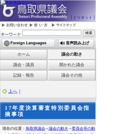
とりネット
Foreign Languages
音声読み上げ
ホーム
議会の動き
議会・議員
開かれた議会
記録・報告
議会その他
上へ
｜
17年度決算審査特別委員会指
摘事項
現在の位置：
鳥取県議会
議会の動き
委員会等の動