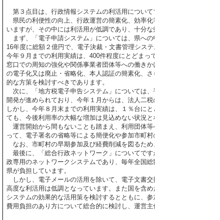
第３点目は、行政情報システムの利活用についてであります。
県民の利便性の向上、行政運営の簡素化、効率化等を目標に、各種の行
いますが、その中には利活用が低調であり、十分な効果をあげていないも
まず、「電子申請システム」については、県への申請・届出等行政手続
16年度に総額２億円で、電子決裁・文書管理システムと一体的に整備され
今年９月までの利用実績は、400件程度にとどまっています。
窓口での周知の強化や関係事業者団体等への働きかけなどを行うとともに
の電子化又は廃止・省略化、本人認証の簡素化、さらには手数料の軽減に
的な方策を検討すべきであります。
次に、「地方税電子申告システム」については、平成16年度から20年度
開発が進められており、今年１月からは、法人二税の申告システムが稼働
しかし、今年８月末までの利用実績は、１％台にとどまっており、法人や
ても、今後利用率の大幅な増加は見込めない状況となっています。
運営開始から間もないことも踏まえ、利用団体等への周知、広報の徹底
って、電子署名の省略等による簡便化や参加市町村の拡大などシステムの
なお、市町村の早期参加及び経費削減を図るため、システムの開発につ
最後に、「総合行政ネットワーク」についてですが、このシステムは全
政専用のネットワークシステムであり、毎年全国総額で34億円（鳥取県は
県が負担しています。
しかし、電子メールの活用を除いて、電子文書交換システムや共同利用
高度な利活用は低調となっています。また国を含めた団体間の受益と負
システムの効果的な活用策を検討するとともに、参加団体の一員として、
費用負担のあり方について総合的に検討し、運営主体へ必要な改善を働き