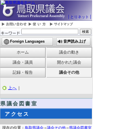
とりネット
Foreign Languages
音声読み上げ
ホーム
議会の動き
議会・議員
開かれた議会
記録・報告
議会その他
上へ
｜
県議会図書室
アクセス
現在の位置：
鳥取県議会
議会その他
県議会図書室