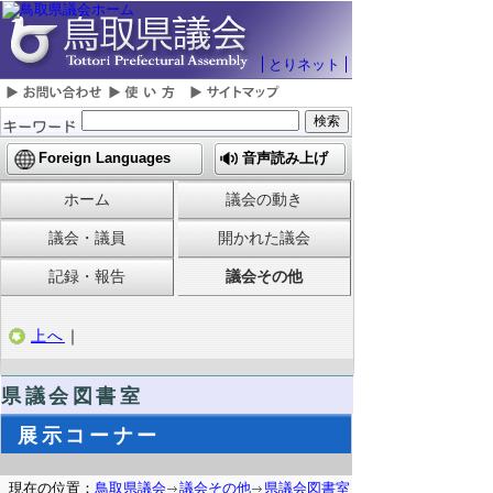
とりネット
Foreign Languages
音声読み上げ
ホーム
議会の動き
議会・議員
開かれた議会
記録・報告
議会その他
上へ
｜
県議会図書室
展示コーナー
現在の位置：
鳥取県議会
議会その他
県議会図書室