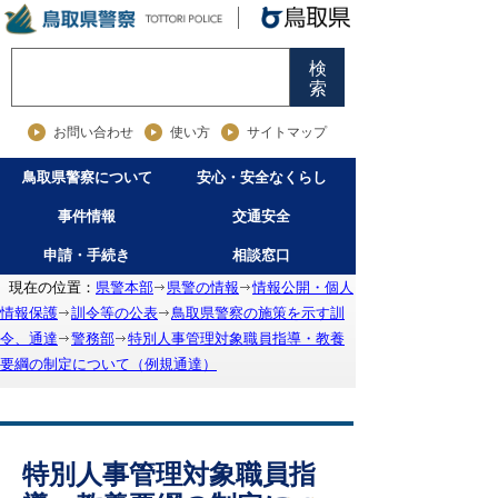
検
索
お問い合わせ
使い方
サイトマップ
鳥取県警察について
安心・安全なくらし
事件情報
交通安全
申請・手続き
相談窓口
現在の位置：
県警本部
県警の情報
情報公開・個人
情報保護
訓令等の公表
鳥取県警察の施策を示す訓
令、通達
警務部
特別人事管理対象職員指導・教養
要綱の制定について（例規通達）
特別人事管理対象職員指