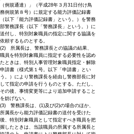
（例規通達）」（平成28年３月31日付け鳥
務例規第８号）に規定する能力評価記録書
（以下「能力評価記録書」という。）を警務
部警務課長（以下「警務課長」という。）に
送付し、特別対象職員の指定に関する協議を
依頼するものとする。
(2) 所属長は、警務課長との協議の結果、
職員を特別対象職員に指定する必要性を認め
たときは、特別人事管理対象職員指定・解除
申請書（様式第１号。以下「申請書」とい
う。）により警務課長を経由し警務部長に対
して指定の申請を行うものとする。ただし、
その後、事情変更等により追加申請すること
を妨げない。
(3) 警務課長は、(1)及び(2)の場合のほか、
所属長から能力評価記録書の送付を受けた
後、特別対象職員として指定すべき職員を把
握したときは、当該職員の所属する所属長と