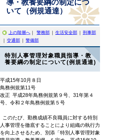
導・教養要綱の制定につ
いて（例規通達）
上の階層へ
｜
警務部
｜
生活安全部
｜
刑事部
｜
交通部
｜
警備部
特別人事管理対象職員指導・教
養要綱の制定について(例規通達)
平成15年10月８日
鳥務例規第11号
改正 平成28年鳥務例規第９号、31年第４
号、令和２年鳥務例規第５号
このたび、勤務成績不良職員に対する特別
人事管理を徹底することにより組織の執行力
を向上させるため、別添「特別人事管理対象