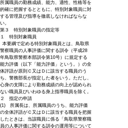
所属職員の勤務成績、能力、適性、性格等を
的確に把握するとともに、特別対象職員に対
する管理及び指導を徹底しなければならな
い。
第３ 特別対象職員の指定等
１ 特別対象職員
本要綱で定める特別対象職員とは、鳥取県
警察職員の人事評価に関する訓令（平成28
年鳥取県警察本部訓令第10号）に規定する
能力評価（以下「能力評価」という。）の全
体評語が原則Ｃ又はＤに該当する職員のう
ち、警務部長が指定した者をいう。ただし、
心身の支障により勤務成績の向上が認められ
ない職員及びいわゆる身上指導職員を除く。
２ 指定の申請
(1) 所属長は、所属職員のうち、能力評価
の全体評語がＣ又はＤに該当する職員を把握
したときは、当該職員に係る「鳥取県警察職
員の人事評価に関する訓令の運用等について