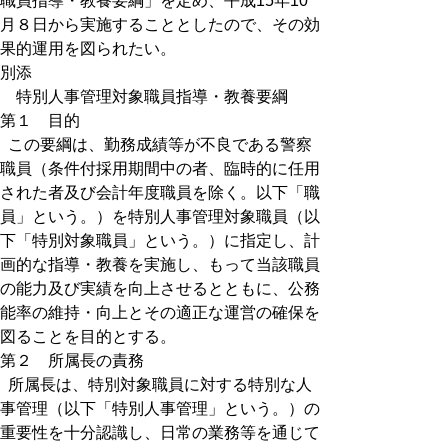
職員指導・教養要綱」を定め、平成15年10
月８日から実施することとしたので、その効
果的運用を図られたい。
別添
特別人事管理対象職員指導・教養要綱
第１ 目的
この要綱は、勤務成績等が不良である警察
職員（条件付採用期間中の者、臨時的に任用
された者及び会計年度職員を除く。以下「職
員」という。）を特別人事管理対象職員（以
下「特別対象職員」という。）に指定し、計
画的な指導・教養を実施し、もって当該職員
の能力及び実績を向上させるとともに、公務
能率の維持・向上とその適正な運営の確保を
図ることを目的とする。
第２ 所属長の責務
所属長は、特別対象職員に対する特別な人
事管理（以下「特別人事管理」という。）の
重要性を十分認識し、日常の業務等を通じて