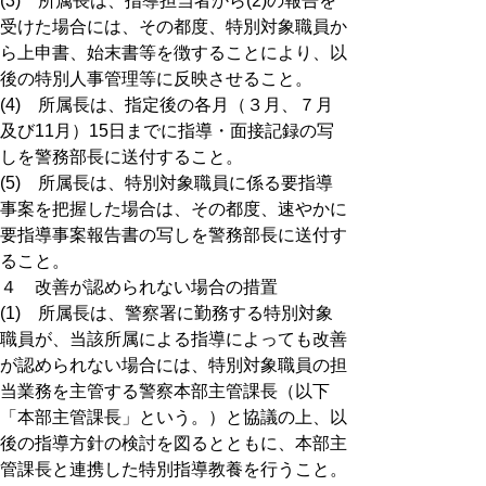
(3) 所属長は、指導担当者から(2)の報告を
受けた場合には、その都度、特別対象職員か
ら上申書、始末書等を徴することにより、以
後の特別人事管理等に反映させること。
(4) 所属長は、指定後の各月（３月、７月
及び11月）15日までに指導・面接記録の写
しを警務部長に送付すること。
(5) 所属長は、特別対象職員に係る要指導
事案を把握した場合は、その都度、速やかに
要指導事案報告書の写しを警務部長に送付す
ること。
４ 改善が認められない場合の措置
(1) 所属長は、警察署に勤務する特別対象
職員が、当該所属による指導によっても改善
が認められない場合には、特別対象職員の担
当業務を主管する警察本部主管課長（以下
「本部主管課長」という。）と協議の上、以
後の指導方針の検討を図るとともに、本部主
管課長と連携した特別指導教養を行うこと。