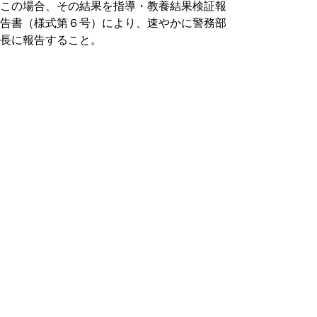
この場合、その結果を指導・教養結果検証報
告書（様式第６号）により、速やかに警務部
長に報告すること。
(2) 警務課長は、特別対象職員に対し、所
属長又は本部主管課長と協議の上、警察学校
等における集合教養等を行うものとする。
(3) 警察学校長、学校教養担当者は、教養
期間中において、特別対象職員による指示及
び命令の不履行、不適切な生活態度その他要
指導事案を把握したときは、当該職員から上
申書、始末書等を徴して記録化を図るととも
に、３(2)に規定する要指導事案報告書（様
式第５号）を作成し、上申書等とともに所属
長に送付するものとする。
(4) 警務課長及び本部主管課長は、当該職
員に対し、警察学校等における特別指導教養
を行ったときは、その結果を検証の上、(1)
に規定する指導・教養結果検証報告書（様式
第６号）を作成し、速やかに警務部長に報告