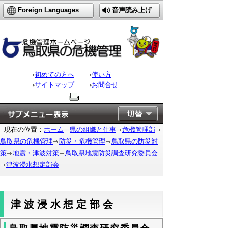
Foreign Languages
音声読み上げ
初めての方へ
使い方
サイトマップ
お問合せ
現在の位置：
ホーム
県の組織と仕事
危機管理部
鳥取県の危機管理
防災・危機管理
鳥取県の防災対
策
地震・津波対策
鳥取県地震防災調査研究委員会
津波浸水想定部会
津波浸水想定部会