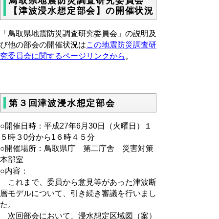
鳥取県地震防災調査研究委員会
【津波浸水想定部会】の開催状況
「鳥取県地震防災調査研究委員会」の説明及
び他の部会の開催状況は
この地震防災調査研
究委員会に関するページリンクから
。
第３回津波浸水想定部会
○
開催日時：平成27年6月30日（火曜日）１
５時３0分から1６時４５分
○開催場所：鳥取県庁 第二庁舎 災害対策
本部室
○内容：
これまで、委員から意見等があった津波断
層モデルについて、引き続き審議を行いまし
た。
次回部会において、浸水想定区域図（案）