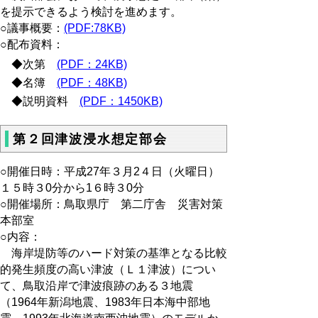
を提示できるよう検討を進めます。
○議事概要：
(PDF:78KB)
○配布資料：
◆次第
(PDF：24KB)
◆名簿
(PDF：48KB)
◆説明資料
(PDF：1450KB)
第２回津波浸水想定部会
○
開催日時：平成27年３月2４日（火曜日）
１５時３0分から1６時３0分
○開催場所：鳥取県庁 第二庁舎 災害対策
本部室
○内容：
海岸堤防等のハード対策の基準となる比較
的発生頻度の高い津波（Ｌ１津波）につい
て、鳥取沿岸で津波痕跡のある３地震
（1964年新潟地震、1983年日本海中部地