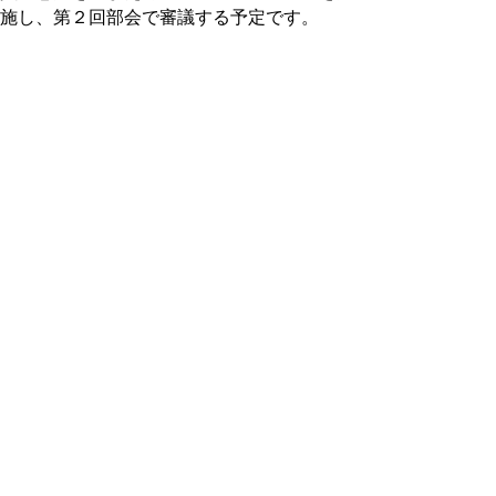
施し、第２回部会で審議する予定です。
※ 国は、道府県における津波浸
水想定の作成を支援するため、最
大クラスの津波断層モデルをH26
年8月の検討会において設定し、
提示しました。
＜参考＞
日本海における大規模地
震に関する調査検討会
（外部リン
ク）
○議事概要（
PDF：154kb
）
○配布資料
次第（
PDF：59kb
）、名簿（
PDF：
149kb
）
◆説明資料（
PDF：4,447kb
）
◆平成23年度公表の津波浸水シミュレー
ションとの比較（
PDF：575kb
）