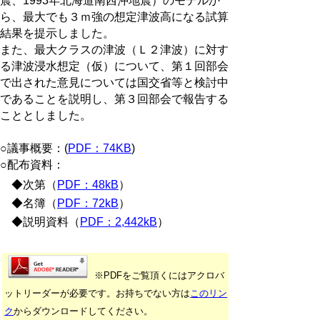
震、1993年北海道南西沖地震）のモデルか
ら、最大でも３ｍ強の想定津波高になる試算
結果を提示しました。
また、最大クラスの津波（Ｌ２津波）に対す
る津波浸水想定（仮）について、第１回部会
で出された意見については国交省等と検討中
であることを説明し、第３回部会で報告する
こととしました。
○議事概要：(
PDF：74KB
)
○配布資料：
◆次第（
PDF：48kB
）
◆名簿（
PDF：72kB
）
◆説明資料（
PDF：2,442kB
）
※PDFをご覧頂くにはアクロバ
ットリーダーが必要です。お持ちでない方は
このリン
ク
からダウンロードしてください。