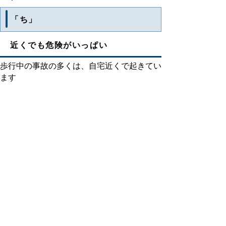
「ち」
近くでも危険がいっぱい
歩行中の事故の多くは、自宅近くで起きてい
ます
「く」
車の運転はゆとりをもって
年齢に応じたゆとりある運転をしましょう
「わ」
渡るときにはしっかり確認
横断時の交通事故防止のため、しっかり左右