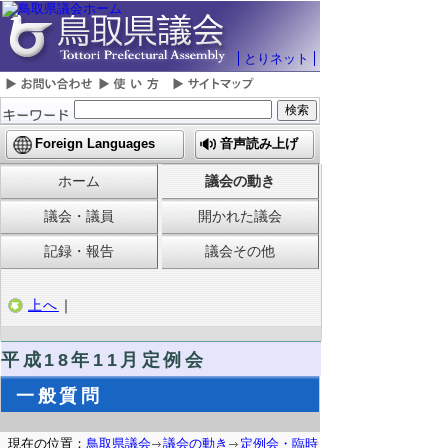
とりネット
Foreign Languages
音声読み上げ
ホーム
議会の動き
議会・議員
開かれた議会
記録・報告
議会その他
上へ
｜
平成18年11月定例会
一般質問
現在の位置：
鳥取県議会
議会の動き
定例会・臨時