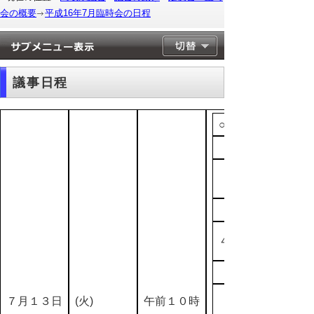
会の概要
平成16年7月臨時会の日程
議事日程
○本会議
４
７月１３日
(火)
午前１０時