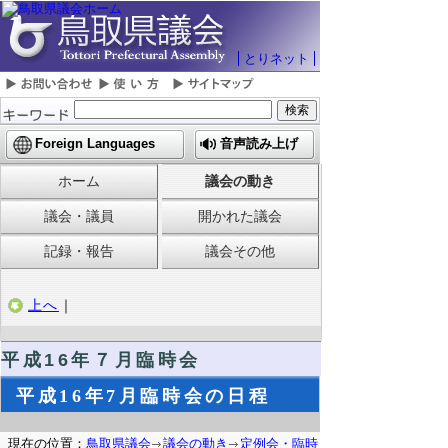
とりネット
Foreign Languages
音声読み上げ
ホーム
議会の動き
議会・議員
開かれた議会
記録・報告
議会その他
上へ
｜
平成16年７月臨時会
平成16年7月臨時会の日程
現在の位置：
鳥取県議会
議会の動き
定例会・臨時