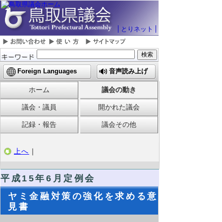
とりネット
Foreign Languages
音声読み上げ
ホーム
議会の動き
議会・議員
開かれた議会
記録・報告
議会その他
上へ
｜
平成15年6月定例会
ヤミ金融対策の強化を求める意
見書