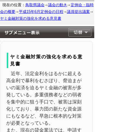
現在の位置：
鳥取県議会
議会の動き
定例会・臨時
会の概要
平成15年6月定例会の日程
議員提出議案
ヤミ金融対策の強化を求める意見書
ヤミ金融対策の強化を求める意
見書
近年、法定金利をはるかに超える
高金利で暴利をむさぼり、脅迫まが
いの返済を迫るヤミ金融の被害が多
発している。多重債務者などの弱者
を集中的に狙う手口で、被害は深刻
化しており、暴力団の新たな資金源
にもなるなど、早急に根本的な対策
が必要となっている。
また、現在の貸金業法では、申請す