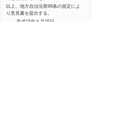
以上、地方自治法第99条の規定によ
り意見書を提出する。
平成15年６月25日
鳥取県議会
内閣総理大臣
法務大臣
様
金融担当大臣
国家公安委員長
衆議院議長
参議院議長
▲ページ上部に戻る
と
個人情報保護
|
リンクについて
|
著作権に
り
ついて
|
アクセシビリティ
ネ