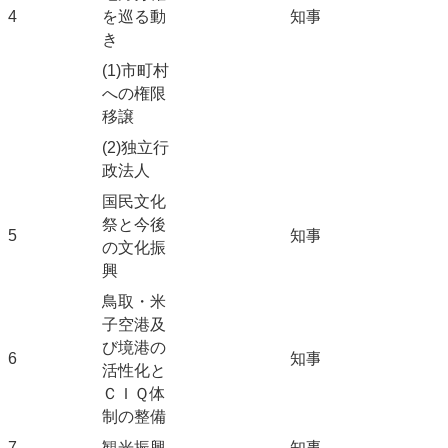
4
を巡る動
知事
き
(1)市町村
への権限
移譲
(2)独立行
政法人
国民文化
祭と今後
5
知事
の文化振
興
鳥取・米
子空港及
び境港の
6
知事
活性化と
ＣＩＱ体
制の整備
7
観光振興
知事