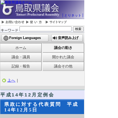
とりネット
Foreign Languages
音声読み上げ
ホーム
議会の動き
議会・議員
開かれた議会
記録・報告
議会その他
上へ
｜
平成14年12月定例会
県政に対する代表質問 平成
14年12月5日