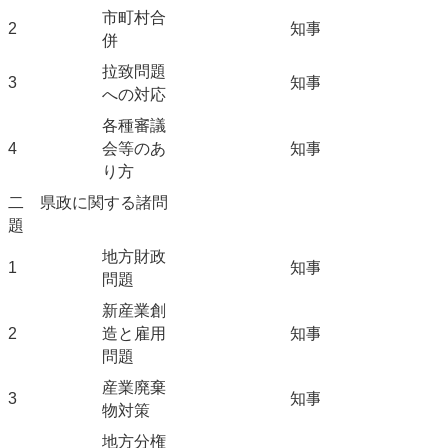
市町村合
2
知事
併
拉致問題
3
知事
への対応
各種審議
4
会等のあ
知事
り方
二 県政に関する諸問
題
地方財政
1
知事
問題
新産業創
2
造と雇用
知事
問題
産業廃棄
3
知事
物対策
地方分権