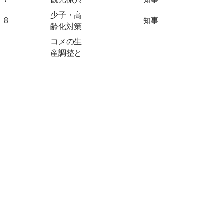
少子・高
8
知事
齢化対策
コメの生
産調整と
9
今後の本
知事
県農業の
あり方
10
教育問題
教育長
(1)就職・
進路指導
と人材育
成
(2)理数系
学力向上
多様化す
る犯罪と
それに対
県警本部