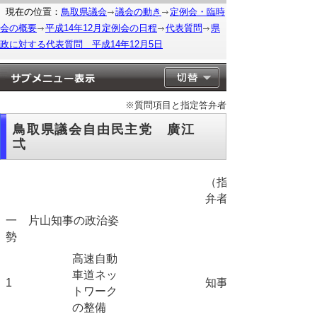
現在の位置：
鳥取県議会
議会の動き
定例会・臨時
会の概要
平成14年12月定例会の日程
代表質問
県
政に対する代表質問 平成14年12月5日
※質問項目と指定答弁者
鳥取県議会自由民主党 廣江
弌
（指定答
弁者）
一 片山知事の政治姿
勢
高速自動
車道ネッ
1
知事
トワーク
の整備