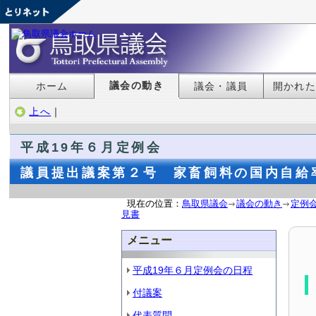
議会の動き
ホーム
議会・議員
開かれ
上へ
｜
平成19年６月定例会
議員提出議案第２号 家畜飼料の国内自給
現在の位置：
鳥取県議会
議会の動き
定例
見書
メニュー
平成19年６月定例会の日程
付議案
代表質問