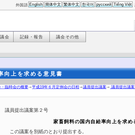
English
簡体中文
繁体中文
한국어
русский
Tiếng Việt
外国語
た議会
記録・報告
議会その他
率向上を求める意見書
会・臨時会の概要
平成19年６月定例会の日程
議員提出議案
議員提出議案
議員提出議案第２号
家畜飼料の国内自給率向上を求め
この議案を別紙のとおり提出する。