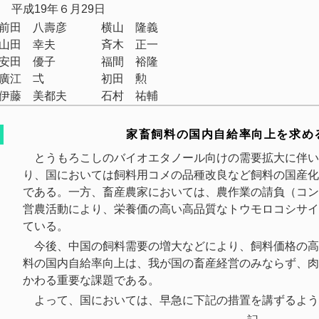
平成19年６月29日
前田 八壽彦
横山 隆義
山田 幸夫
斉木 正一
安田 優子
福間 裕隆
廣江 弌
初田 勲
伊藤 美都夫
石村 祐輔
家畜飼料の国内自給率向上を求め
とうもろこしのバイオエタノール向けの需要拡大に伴い
り、国においては飼料用コメの品種改良など飼料の国産化
である。一方、畜産農家においては、農作業の請負（コン
営農活動により、栄養価の高い高品質なトウモロコシサイ
ている。
今後、中国の飼料需要の増大などにより、飼料価格の高
料の国内自給率向上は、我が国の畜産経営のみならず、肉
かわる重要な課題である。
よって、国においては、早急に下記の措置を講ずるよう