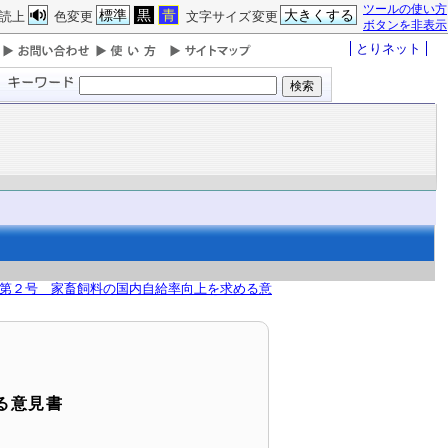
ツールの使い方
標準
黒
青
大きくする
読上
色変更
文字サイズ変更
ボタンを非表示
とりネット
第２号 家畜飼料の国内自給率向上を求める意
る意見書