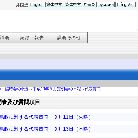
English
簡体中文
繁体中文
한국어
русский
Tiếng Việt
外国語
た議会
記録・報告
議会その他
会・臨時会の概要
平成19年９月定例会の日程
代表質問
問者及び質問項目
県政に対する代表質問 ９月11日（火曜）
県政に対する代表質問 ９月13日（木曜）