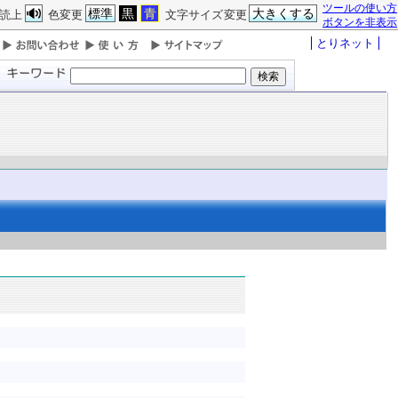
ツールの使い方
標準
黒
青
大きくする
読上
色変更
文字サイズ変更
ボタンを非表示
とりネット