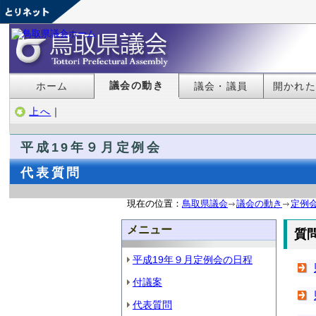
議会の動き
ホーム
議会・議員
開かれ
上へ
｜
平成19年９月定例会
代表質問
現在の位置：
鳥取県議会
議会の動き
定例
メニュー
質
平成19年９月定例会の日程
付議案
代表質問