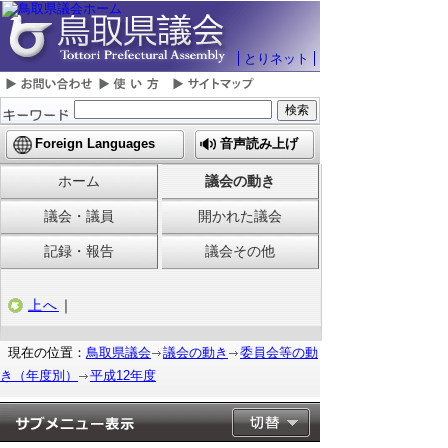
とりネット
Foreign Languages
音声読み上げ
ホーム
議会の動き
議会・議員
開かれた議会
記録・報告
議会その他
上へ
｜
現在の位置：
鳥取県議会
議会の動き
委員会等の動
き（年度別）
平成12年度